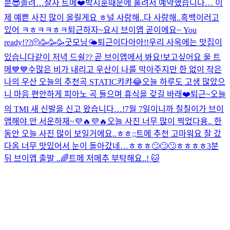
분😎
졸려…
잘자 트메❤️
박지훈때문에 홀려서 예약했습니다… 이
제 예쁜 사진 많이 올릴게요 ㅎ
널 사랑해..
다 사랑해..
흑백
이러고
있어 ㅋㅎㅋㅋㅎㅋ
퇴근하자~
요시 브이앱 곧이에요~ You
ready!??🫠🥳🥳🥳
굿모닝🌤
퇴근이다아아!!
우리 사옥에는 맛집이
있습니다
같이 저녁 드쉴?? 곧 브이앱에서 봐요!
보고싶어요 울 트
메💙💙
수많은 비가 내리고 우산이 나를 막아주지만 한 없이 작은
나의 우산 오늘의 추천곡 STATIC
캬캬😂
오늘 하루도 고생 많았으
니 마음 편안하게 피아노 곡 들으며 휴식을 갖길 바래❤️
퇴근~
오늘
의 TMI 새 신발을 신고 왔습니다…!
7월 7일이니까 칠칠이가 브이
앱해야 안 서운하재~💜🔥💜🔥
오늘 사진 너무 많이 찍었다용.. 한
동안 오늘 사진 많이 보일거에요..ㅎㅎ;;
트메 추천 고마워요 잘 갔
다옴 너무 맛있어서 눈이 돌아갔네…ㅎㅎㅎ🙄🙄🙄ㅎㅎㅎㅎ
3분
뒤 브이앱 출발 ..
🌈
트메 저메추 부탁해요..! 🐱