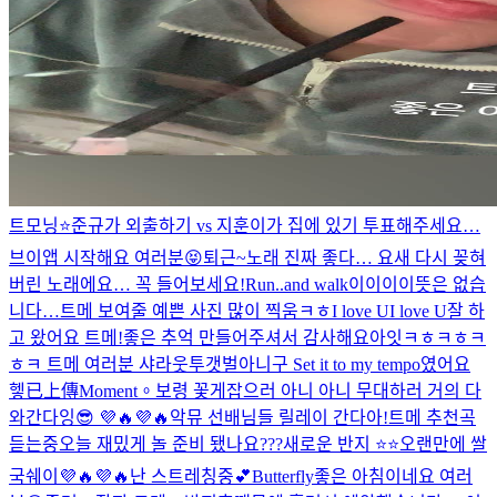
트모닝⭐️
준규가 외출하기 vs 지훈이가 집에 있기 투표해주세요…
브이앱 시작해요 여러분😝
퇴근~
노래 진짜 좋다… 요새 다시 꽂혀
버린 노래에요… 꼭 들어보세요!
Run..and walk
이이이이뜻은 없습
니다…
트메 보여줄 예쁜 사진 많이 찍움ㅋㅎ
I love UI love U
잘 하
고 왔어요 트메!좋은 추억 만들어주셔서 감사해요
아잇ㅋㅎㅋㅎㅋ
ㅎㅋ 트메 여러분 샤라웃투갯벌아니구 Set it to my tempo였어요
헿
已上傳Moment。
보령 꽃게잡으러 아니 아니 무대하러 거의 다
와간다잉😎 💜🔥💜🔥
악뮤 선배님들 릴레이 간다아!
트메 추천곡
듣는중
오늘 재밌게 놀 준비 됐나요???
새로운 반지 ⭐️⭐️
오랜만에 쌀
국쉐이💜🔥💜🔥
난 스트레칭중💕
Butterfly
좋은 아침이네요 여러