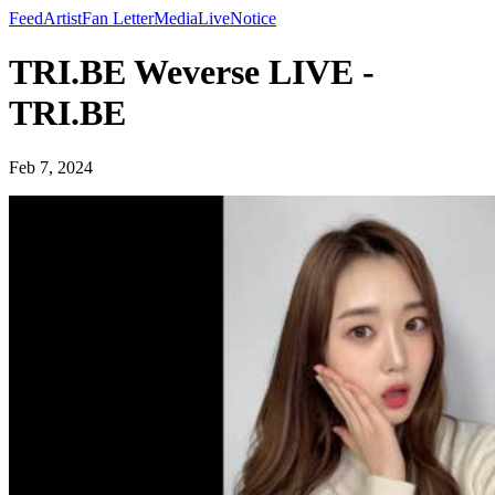
Feed
Artist
Fan Letter
Media
Live
Notice
TRI.BE Weverse LIVE -
TRI.BE
Feb 7, 2024