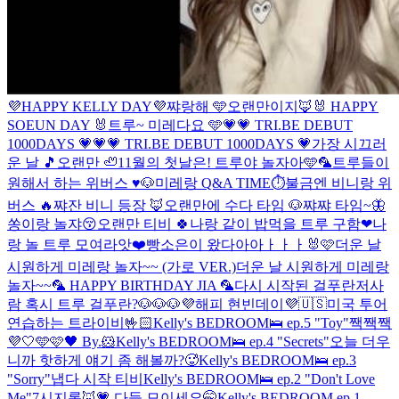
💜HAPPY KELLY DAY💜
쨔랑해 🩵
오랜만이지🦊
🐰 HAPPY
SOEUN DAY 🐰
트루~ 미레다요 🩵
💗💗 TRI.BE DEBUT
1000DAYS 💗💗
💗 TRI.BE DEBUT 1000DAYS 💗
가장 시끄러
운 날 🎵
오랜만 🦥
11월의 첫날은! 트루야 놀자아🩵🦜
트루들이
원해서 하는 위버스 ♥️
🐶미레랑 Q&A TIME⏱️
불금엔 비니랑 위
버스 🔥
쨔잔 비니 등장 🦊
오랜만에 수다 타임 🐶
쨔쨔 타임~🦋
쏭이랑 놀쟈😚
오랜만 티비 🍀
나랑 같이 밥먹을 트루 구함❤
나
랑 놀 트루 모여라앗❤️
빵소은이 왔다아아ㅏㅏㅏ🐰🩷
더운 날
시원하게 미레랑 놀자~~ (가로 VER.)
더운 날 시원하게 미레랑
놀자~~
🦜 HAPPY BIRTHDAY JIA 🦜
다시 시작된 걸푸란
저사
람 혹시 트루 걸푸란?
🐶🐶🐶
💜해피 현빈데이💜
🇺🇸미국 투어
연습하는 트라이비🤟🏻
Kelly's BEDROOM🛌 ep.5 "Toy"
짹짹짹
💜🤍🩵🩷🖤 By.🐹
Kelly's BEDROOM🛌 ep.4 "Secrets"
오늘 더우
니까 핫하게 얘기 좀 해볼까?🥵
Kelly's BEDROOM🛌 ep.3
"Sorry"
냅다 시작 티비
Kelly's BEDROOM🛌 ep.2 "Don't Love
Me"
7시지롱🦊💗 다들 모이세요🤭
Kelly's BEDROOM ep.1