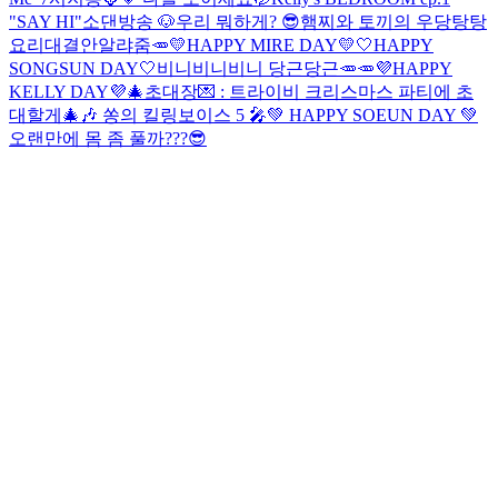
"SAY HI"
소댄방송 🐶
우리 뭐하게? 😎
햄찌와 토끼의 우당탕탕
요리대결
안알랴줌🥕
💛HAPPY MIRE DAY💛
🤍HAPPY
SONGSUN DAY🤍
비니비니비니 당근당근🥕🥕
💜HAPPY
KELLY DAY💜
🎄초대장💌 : 트라이비 크리스마스 파티에 초
대할게🎄
🎶 쏭의 킬링보이스 5 🎤
💚 HAPPY SOEUN DAY 💚
오랜만에 몸 좀 풀까???😎