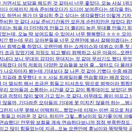
 거면서도 보답을 해드린 것 같아서 너무 좋았다. 오늘 사실 1위도 
백쇼를 한 날이다 이제까지 계속 준비해오다가 드디어 보여준다는 생각을
 하면서 뭔가 더 열심히 추고 싶다는 생각을했다! 이렇게 기자 
 준비한 것 같다 사실 준비기간동안 모든게 순탄치만은 않았다 
리는 팀을 더 단단하게 만들고 더 퀄리티 높은 무대를 만들기 위해
있었는데, 오늘 딱 보여드릴 수 있어서 너무 행복했다 ㅎㅎㅎ 모
?? 했는데 우리 모아분들을 너무 오랜만에 봐서 잘해야겠다는 생.
서 컴백쇼를 하였다. 오랜만에 하는 쇼케이스와 데뷔쇼 이후 첫
 조금 있었기에 걱정도 되고 빨리 컴백하고 싶은 마음이...
오랜만
지내다 보니 무대의 감각이 무뎌지는 것 같아 무섭기도 했다 무엇
졌다 아직 저희의 다양한 모습들을 보여 줄 ...
얼터도 다 올려용 
 나오자마자 봤는데 기대보다 잘 나온 것 같아 기뻤다 수중 배경
치길래 흐뭇했다 ㅎㅎ 사실 트레일러를 연습할 때는 배경 없이 그
만큼 더 열심히 해서 조금은 힘들고 티셔츠도 땀으로 범벅이라 찝찝
리 모아들과 소통하는 시간을 갖고 같이 톡투데이도 보았다! 뭔가
안함과 걱정이 많이 쌓여 가고 있는 것 같다. 아무래도 몸이 아프고
 않을까, 기다려준 모아들의 기대에 못 미치진 않을까 하는 ...
범규
그런지 너무 못해서 어떡하지... 했었는데 이제는 이번 곡으로 처
힘들고 어려운 것 같다. 하지만 그렇...
휴닝이의 일기🤩 이제 1
 연습했다! 안무랑 보컬을 계속 연습하다보니까 점점 부족한점도 
고 많이 힘들었는데 지금...
오늘 오랜만에 휴닝이와 뚝딱뚝딱 