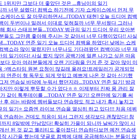
1위지만 그보다 더 좋았단 것은 ...
휴닝이의 일기
 하니까 너무 설렜다! 컴백쇼 하기전에 기자 쇼케이스에서 먼저 무
쇼케이스도 잘 마무리하면서...
[TODAY 태현] 오늘 드디어 컴백
컴백이 두번이나 밀려서 이대로 잊혀질까 너무 무서웠다 그러나
 회사 스태프분들...
TODAY 범규의 일기 드디어 우리 모아분
아분들도 그만큼 좋아해 주시는 것 같아서 너무 다행이었다!! 사실
..
TODAY 연준 일기 오늘 드디어 컴백을 하였다! 낮에는 쇼케
 컴백쇼라 많이 떨렸지만 너무나도 기다려왔던 컴백이라 너무 재
의 일기이다! 사실 짧지 않던 공백기에 얼른 나가고 싶은 마음
보다 모아 여러분들에게 오랜 기다림을 안겨 준 것 같아 많이 미
:)
엑스타임 원본 요청이 많길래 올려요!
트레일러가 공개되었
의 연준이 형 독무도 되게 멋있고 예쁘게 나온 것 같아 신기했
저 연습실 바닥에 누워서 했던지라...
TODAY 연준 일기! 방금
하지만 이렇게 뿌듯할 수가 없다ㅎㅎ 이제부터 진짜 몸 관리 잘
 같이 톡투데이를 ...
TODAY 연준 일기! 오랜만에 일기를 써
 난 후 쉬는 바람에 멤버들보다 연습량도 적고 내가 혹시 놓치고
의 일기⭐️ 요즘엔 라이브 연습을 열심히 하고 있다!!! 처음 데뷔
음 연습하는 건데도 적응이 되서 그런지 생각보다 괜찮았다! 참
0월까지 8일밖에 안남았다! 확실히 가을이 되니까 날씨가 많이 시
개선 된 것 같고 퀄리티도 좋아졌다! 연습하다보면 예전 연습생
공작 시간을 했는데 댓글로 컴백에 대해 궁금해하시는 분들이 많