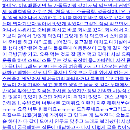
하네요. 이맘때쯤이면 늘 가족들이랑 같이 저녁 먹으면서 연말무
제 장래희망을 가수로 처...
처음 먹는 소금곱창..성공적이네요.
침 일찍 일어나서 샤워하고 준비를 마치고 바로 회사로 갔다! 
는데 맵다기보다 달아서 맛있게 먹었다! 그렇게 점심 먹으면서 스
어나서 샤워하고 준비를 마치고 바로 회사로 갔다! 회사에서 
기보다 달아서 맛있게 먹었다! 그렇게 점심 먹으면서 스케줄을 시
서 준비를 하고 여의도로 넘어갔다. 출근길을 마치고 대기실에서
을 했다 생각했던 것보다 돌출무대 이동동선이 그렇게 길지 않아서
이 금방금방 가고, 요즘 먹는 것도 잘 챙겨 먹고 있다!! 사실
운동을 하며 스트레스를 푸는 것도 굉장히 좋...
아빠한테 사진 
다 끝나서 그래도 전보다는 조금 여유를 가지고 다가오는 연말 
래하고 랩하는 것도 너무 좋지만 무엇보다 무대 위에서 하는 게 가
스케줄이 많았어서 멤버들끼리 파티라거나 특별히 무언가를 하진
오늘이 가장 기억에 남고 행복한 생일로 남을 것 같다 무대에서 
반응을 찾아보고 지금은 한시름 놓았지만 정말 긴박한 시상식 
진 않을지 멋있지 않으면 어떡하지 걱정이 많았다. 댄스 브레이크
안해욥 1. 수빈오빠 너무너무 고마워요 이런거 자주 해줘서❤
ㅠㅠㅠ 요즘 너무 힘들어요ㅠㅠㅠㅠ 도와주세요ㅠㅠ❤그리고 노래
워질수록 12월(겨울)에 가까워지고 있다는 게 느껴진다! 오늘
습 하다가 다 같이 모여서 안무도 맞추고 노래도 불러봤다! 시상
분들이 궁금해하는 질문에 대답하고자 다시 이렇게 글을 썼어요!