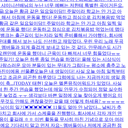
린 샤이니선배님의 누난 너무 예뻐는 저한테 특별한 곡이거든요.
 오늘은 황금 같은 일요일이당!! 주말이라 학교는 안 가고 아
고 해서 아침에 운동을 했다! 운동하고 점심으로 김치볶음밥 먹었
황금 같은 일요일이당!! 주말이라 학교는 안 가고 아침 일찍 일
침에 운동을 했다! 운동하고 점심으로 김치볶음밥 먹었는데 맵다
뮤직뱅크는 출근길이 있는지라 일찍 준비를해서 가야했다. 회사에
대를 해서 보는 나도 신선하고 재밌었다. 우린 우리 노래 두곡
즘엔 멤버들과 되게 즐겁게 보내고 있는 것 같다. 안무레슨도 시간
?ㅎ 오랜만에 운동을 했더니 근육이 다 빠져서 너무 힘들었다ㅠㅠ
연준일기! 오늘은 하루 종일 연습을 하였다! 올해 있는 시상식이
 사랑스러운 모아 분들이 있는 무대가 그립다ㅠ 평소에 춤추고 노
사진이에용 선물🎁
오늘은 내 생일이다! 사실 오늘 아침 일찍부터
없고 조금은 피곤한 하루였다 그럼에도 나는 지금까지의 생일 중
축...
[TODAY 태현] 오늘은 멜론뮤직어워드가 있었다. 사실
 한 주간 연습을 했었는데 매일 안무가 수정되어 정말 실수하
무 늦었죠 ㅜㅜ 생각보다 바쁜 일정에 오늘 찾아오게 됐어요 미
아무것도 안해도 괜찮을것만 같을 때 어떻게 하세용? ㅠㅠㅠㅠㅠ
닝이의 일기💓💓💓💓💓💓 11월도 얼마 안 남았다... 날씨가 추
마치고 회사에 가서 스케줄을 진행했다. 회사에서 각자 개인 연
응이 좋길래 ㅎㅎ 이번 활동을 무사히 마친 기념으로 모아 여러
거예요 기다리지 말고 먼저 자요~ 멤버들이나 저에게 궁금한 점