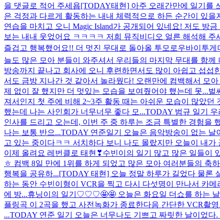
을 댓글로 적어 주세욥
[TODAY태현] 아주 오래간만에 일기를 
은 걱정과 다르게 활동하는 내내 체력적으로 하든 순간이 있을지언
연습을 마치고 오니 Magic Island가 공개되어 있네요! 저
보는 내내 웃었어요 ㅋㅋㅋㅋ 저희 뮤직비디오 얼른 해석해 주세요 ㅜ
즐겁고 행복했어요!! 더 멋진 무대로 돌아올 투모로우바이투게더
늘도 많은 모아 분들이 와주셔서 우리들의 마지막 무대를 함께 해
방송까지 끝나고 회사에 오니 후련하면서도 많이 아쉽고 섭섭한 느
서도 금방 지나간 것 같아서 놀라웠다! 오랜만에 컴백해서 모아 
제 없이 잘 했지만 더 멋있는 모습을 보여줬어야 했는데 못...
벌
져서인지 첫 주에 비해 2~3주 활동 때는 아쉬운 모습이 많았던
했는데 나는 사인회가 너무너무 좋다 모...
TODAY 범규 일기 
인사를 드리고 오는데, 이번 주 중 하루는 조금 특별한 경험을 
나는 보통 반으...
TODAY 연준일기 오늘은 음악방송이 없는 날
고 있는 중이다ㅋㅋ 서치하다 보니 나도 몰랐지만 오늘이 내가 공
이제 올려요 레번클로 태현❣
수빈이의 일기 많고 많은 일들이 
ㅎ 컴백 8일 만에 1위를 하게 되었고 많은 모아 여러분들의 축
행복을 공유하...
[TODAY 태현] 오늘 정말 하루가 길었다 물
하는 동안 수빈이형이 VCR을 찍고 다시 다섯명이 만나서 카
에 방...
휴닝이의 일기♡♡♡🤩🤩 오늘은 화요일 더쇼를 하는 
플링곡 이 2곡을 했고 사전녹화가 종료한다음 간단한 VCR촬영
...
TODAY 연준 일기 오늘은 너무나도 기쁘고 짜릿한 날이었다. 