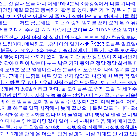
쓰는 것 같다 오늘 아니 어제 9와 4분의 3 승강장에서 너를 기다
정 매일 즐겁고 행복하게 활동을 했다. 우리가 더 많은 사람들에
도 방금 막 보고 왔어요 어때요 저 좀 연기 잘하나요 ㅎㅎ 하면서 나
ㅜ 저도 궁금해요... 지금 이렇게 일기를 쓰러 오게 된 이유는 아시
를 기대해 주세요 ㅎㅎ 사랑해요 모아❤️ 🌰
TODAY 연준 일기
주셨다. 사실 아직 잘 실감이 안 난다...ㅋㅋㅋ 뭔가 화요일부
낌이다. 데뷔하고 ...
휴닝이의 일기🦄🐥😇🥰🥰 오늘은 일요
분들에게 멋있게 9와 4분의 3 승강장에서 너를 기다려를 보여준게 
써 활동 마지막 주까지 왔다! 활동 기간 동안 정신없이 지내서인지
 것 같아 미련이 남는다 ㅜㅜ 남은 기간 동안은 정말 정말 최선을
우리 모먼츠 오브 얼웨이스니스 분들에게 오랜만에 나의 일기를 보여
했다. 근데 이 느낌을 너무 잊고 싶지 않았고, 나중에 한 번쯤 
이다. 하루 못 봤다고 우리 사랑스러운 모아들이 보고 싶다ㅠ SN
개된 지 300일이라고 한다. 울 모아들은 또 언제 그걸 다 세어
있었던 하루였다! 사실 오늘 녹화도 많았고 더쇼가 끝나고도 연습
하와 예쁜 말들을 보며 힘을 얻을 수 있었다! 모아 여러분들이 저
론 실제로 하루를 일찍 시작해서 늦게 끝났으니 틀린 말도 아니다
메라 리허설과 본녹화를 했다 이어 금일에 같이 방영될 엔젤 오 
날이다 나는 멤버들이랑 같이 일어나서 샤워한 다음 헤어 메이크업
도 했다! 모든 촬영을 잘 마치고 생방송을 진행했다! 생방송할때
거의 7개월 만에 온 더쇼라 엄청 설렜다. 사실 기대도 안 하고 있