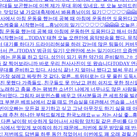
대들 보곤했는데 이젠 제가 무대 위에 있네요. 또 오늘 보여드
.ㅎ 맛있당 낼 가요대축제에서 봐용
휴닝이의 일기♡♡♡♡♡🤗🤗
회사에서 아침 운동을 했는데 공복 때 아침에 운동하면 도움된다
케줄을 시작했는데 ...
휴닝이의 일기♡♡♡♡♡🤗🤗🤗 오늘은 
아침 운동을 했는데 공복 때 아침에 운동하면 도움된다고 해서 아
작했는데 ...
TODAY 태현 오늘 오랜만에 음악방송을 했다. 
 대기를 하다가 드라이리허설을 하러 갔는데 많은 팀들이 커버무
 큰...
[TODAY 범규의 일기] 오랜만에 쓰는 일기이다!!! 요
 요즘에는 운동을 하고 있다. 성인이 되기 위한 약간의 준비랄까..
좀 잘 찍어보라니까 바로 우리 천사사진이 또 왔습니다
TODAY 
무대를 준비하고 있다. 사상식 끝난 지 얼마나 됐다고 벌써 우리
장 설레고 짜릿한 것 같다. 얼른...
트위터로는 다 못 올린 도둑
 못했다 가족들도, 친구들도 못 만났고 편히 쉬지도 못한 정신
노래하고 춤을 추는 평범한 소년인 나에게 너무나도 많은 사람들이 
준비였다. 그림자 퍼포먼스를 배우고 댄서분들과 큰 세트장을 빌려
 부분은 베트남에서 갔을 때도 연습실을 대관해서 연습을 ...
너
수빈이오빠는 모든걸 포기하고 싶고 그냥 아무것도 하기 싫을 때 
 추천 하나만 부탁드릴게요 한국노래요ㅠㅠ 저는 사실 좋...
휴
도 다른 날이랑 비슷하게 일어나서 샤워랑 양치질 같은 준비를 다 
식에서 멋있게 보여줘야 하기 때문에...
저번에 질문 받았을 때 반
 저번에도 답변을 하루 동안 적었어서 이번에도 꽤 오래 걸릴 