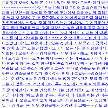
준비했던 것들이 빛을 본 순간 같았다. 또 모아 분들께 뭔가 받은
~~~~~~~~~~~~~~~(>3<) 오늘 10월21일 드디어 컴
대를 선보였는데 확실히 오랜만에 무대에서 춤을 추니까 즐겁기도
을 했다 첫 컴백이고 첫 정규앨범이기에 데뷔할 때만큼 열심히
전화위복이라는 말이 정말 괜히 있는게 아니였다 그 기간동안 우
들과 함께 무대를 했다! 정말 자랑하고 싶은 마음을 꾹꾹 참고 
음악방송도 하고 미국 쇼케이스도 갔다 와서 아 이제는 안 떨겠지
이스를 하고 저녁에는 우리 사랑스러운 모아들과 오랜만에 만나
미있었고 아직도 여운이 남아있는 것 같다. 사실 중간에 공백기가
에 많이 조급하고 불안했었다 또 거의 모든 시간을 연습실에서 
안했는데 오늘 마침내 컴백을 해서 너무너무 기쁘고 마음이 가벼워
다! 트레일러는 나도 처음 봐서 두근거리는 마음으로 기다리다가
다 연준이 형이랑 같이 봤는데 만족스러운지 옆에서 난리난리를 
연습을 끝나고 숙소에 막 왔다! 그동안 제대로 연습을 못 한 
하면서 연습을 해야겠다. 또 아까는 언제나 그렇듯 사랑스러운 우
보는 것 같다. 요즘 이런저런 생각을 많이 했다. 왠지 모를 불
가는 게 많을까 봐 걱정이 크다. 혹시라도 내가 팀에 피해를 주진
곡 준비하면서 라이브 연습을 할 때는 정말 처음이고 어색해서 
지금 다시 생각해도 춤을 몇 분간 추면서 라이브를 하는 건 너무 
원해졌다! 오늘도 변함없이 학교 갔다가 연습실로 가서 열심히
일 때 멤버들이랑 안무 맞췄을때가 생각난다! 그때는 시간도 걸리