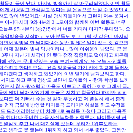
려 활동이 끝이 났다. 마지막 방송까지 잘 마무리되었다. 이번 활동
게 사랑받고 관심받고 있다는 걸 온몸으로 느낄 수 있었던 4...
름 칭찬도 많이 받았어요~ 사실 당사자들이어서 그런지 저는 웃겨서
다시피 '9와 4분의 3 ...
모아와 함께한 이번 활동도 너무
! 오늘은 9와 4분의 3승강장에서 너를 기다려 마지막 무대였다. 오
터 음악방송을 시작하고 모아 분들도 보고 그럴 것 같은데 마지막
일이면서 막방을 한 날이다 4주 동안 참 많은 일이 있는 것 같으면
어제 같은데 벌써 막방이라니... 많이 아쉬움이 남았다. 큰 문
 3주나 지난 게 체감이 안 됐다 점점 집중력도 떨어지고 피곤해
 다해 멋있는 무대 멋있는 모습 보여드릴게요! 또 오늘 사인회를
주려고 한다!! 으음... 요즘 방송국을 가기 전에 학교에 들러서
꼭 말해야겠다고 생각하고 있었기에 이번 일기에 남겨보려고 한다.
S 서치도 하고 무대 영상도 보면서 모아들의 사랑과 함성을 느끼
주었는지 참 사랑스럽고 마음도 이쁘고 기특하다ㅎㅎ 그래서 글...
들이 많이 남아 있었기에 조금은 지치고 힘들었다 하지만 ㅎㅎ
희보다도 더 기뻐해 주는 것 같아 뿌듯하고 더 열심히 해서 함께
 오늘 먼저 금일에 방영할 타이틀곡 드라이리허설을 하고 수정을
데빌도 드라이리허설부터 차례대로 녹화를 마쳤다 그리고 다음주
을 했다! 다 준비한 다음 사전녹화를 진행했다! 타이틀이랑 커
도 열심히 추고 나서 대기실에 갔는데 우리가 1위후보라는
었고 생각도 못 했는데 1위까지 하고 와서 너무 좋았다. 그동안