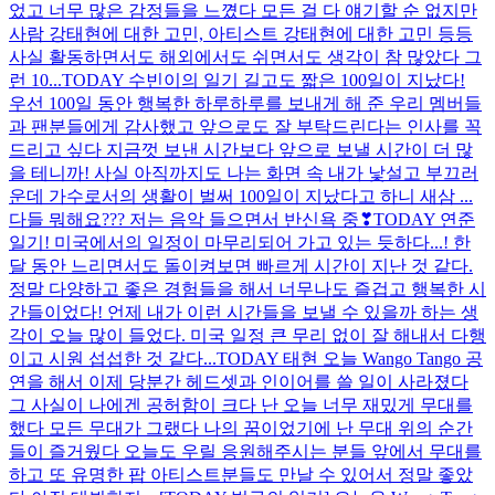
었고 너무 많은 감정들을 느꼈다 모든 걸 다 얘기할 순 없지만
사람 강태현에 대한 고민, 아티스트 강태현에 대한 고민 등등
사실 활동하면서도 해외에서도 쉬면서도 생각이 참 많았다 그
런 10...
TODAY 수빈이의 일기 길고도 짧은 100일이 지났다!
우선 100일 동안 행복한 하루하루를 보내게 해 준 우리 멤버들
과 팬분들에게 감사했고 앞으로도 잘 부탁드린다는 인사를 꼭
드리고 싶다 지금껏 보낸 시간보다 앞으로 보낼 시간이 더 많
을 테니까! 사실 아직까지도 나는 화면 속 내가 낯설고 부끄러
운데 가수로서의 생활이 벌써 100일이 지났다고 하니 새삼 ...
다들 뭐해요??? 저는 음악 들으면서 반신욕 중❣
TODAY 연준
일기! 미국에서의 일정이 마무리되어 가고 있는 듯하다...! 한
달 동안 느리면서도 돌이켜보면 빠르게 시간이 지난 것 같다.
정말 다양하고 좋은 경험들을 해서 너무나도 즐겁고 행복한 시
간들이었다! 언제 내가 이런 시간들을 보낼 수 있을까 하는 생
각이 오늘 많이 들었다. 미국 일정 큰 무리 없이 잘 해내서 다행
이고 시원 섭섭한 것 같다...
TODAY 태현 오늘 Wango Tango 공
연을 해서 이제 당분간 헤드셋과 인이어를 쓸 일이 사라졌다
그 사실이 나에겐 공허함이 크다 난 오늘 너무 재밌게 무대를
했다 모든 무대가 그랬다 나의 꿈이었기에 난 무대 위의 순간
들이 즐거웠다 오늘도 우릴 응원해주시는 분들 앞에서 무대를
하고 또 유명한 팝 아티스트분들도 만날 수 있어서 정말 좋았