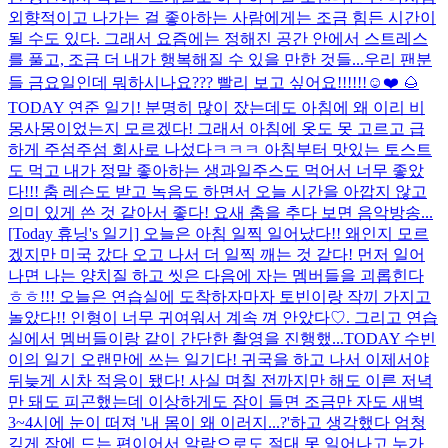
외향적이고 나가는 걸 좋아하는 사람에게는 조금 힘든 시간이
될 수도 있다. 그래서 요즘에는 정해진 공간 안에서 스트레스
를 풀고, 조금 더 내가 행복해질 수 있을 만한 것들...
우리 팬분
들 금요일인데 뭐하시나요??? 빨리 보고 싶어요!!!!!!☺️❤️ 🌰
TODAY 연준 일기! 분명히 많이 잤는데도 아침에 왜 이리 비
몽사몽이었는지 모르겠다! 그래서 아침에 옷도 못 고르고 급
하게 주섬주섬 회사로 나섰다ㅋㅋㅋ 아침부터 맛있는 토스트
도 먹고 내가 정말 좋아하는 생과일주스도 먹어서 너무 좋았
다!!! 춤 레슨도 받고 녹음도 하면서 오늘 시간을 아깝지 않고
의미 있게 쓴 것 같아서 좋다! 요새 춤을 추다 보면 음악방송...
[Today 휴닝's 일기] 오늘은 아침 일찍 일어났다!! 왜인지 모르
겠지만 미국 갔다 오고 나서 더 일찍 깨는 것 같다! 먼저 일어
나면 나는 양치질 하고 씻은 다음에 자는 멤버들을 괴롭힌다
ㅎㅎ!!! 오늘은 연습실에 도착하자마자 토빈이랑 작끼 가지고
놀았다!! 인형이 너무 귀여워서 계속 껴 안았다♡. 그리고 연습
실에서 멤버들이랑 같이 간단한 촬영을 진행했...
TODAY 수빈
이의 일기 오랜만에 쓰는 일기다! 귀국을 하고 나서 이제서야
뒤늦게 시차 적응이 됐다! 사실 며칠 전까지만 해도 이른 저녁
만 돼도 피곤했는데 이상하게도 잠이 들면 조금만 자도 새벽
3~4시에 눈이 떠져 '내 몸이 왜 이러지...?'하고 생각했다 엄청
깊게 잠에 드는 편이어서 알람으로도 절대 못 일어나고 누가