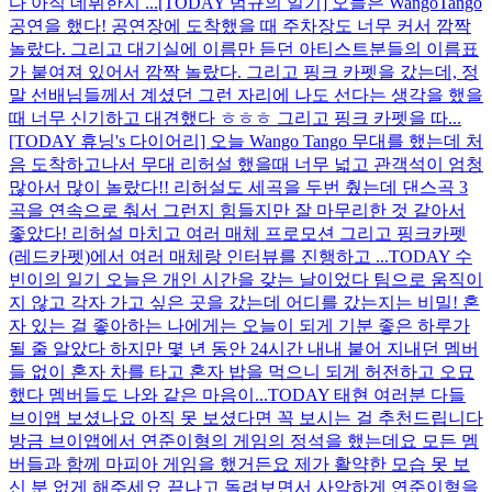
다 아직 데뷔한지 ...
[TODAY 범규의 일기] 오늘은 WangoTango
공연을 했다! 공연장에 도착했을 때 주차장도 너무 커서 깜짝
놀랐다. 그리고 대기실에 이름만 듣던 아티스트분들의 이름표
가 붙여져 있어서 깜짝 놀랐다. 그리고 핑크 카펫을 갔는데, 정
말 선배님들께서 계셨던 그런 자리에 나도 선다는 생각을 했을
때 너무 신기하고 대견했다 ㅎㅎㅎ 그리고 핑크 카펫을 따...
[TODAY 휴닝's 다이어리] 오늘 Wango Tango 무대를 했는데 처
음 도착하고나서 무대 리허설 했을때 너무 넓고 관객석이 엄청
많아서 많이 놀랐다!! 리허설도 세곡을 두번 췄는데 댄스곡 3
곡을 연속으로 춰서 그런지 힘들지만 잘 마무리한 것 같아서
좋았다! 리허설 마치고 여러 매체 프로모션 그리고 핑크카펫
(레드카펫)에서 여러 매체랑 인터뷰를 진행하고 ...
TODAY 수
빈이의 일기 오늘은 개인 시간을 갖는 날이었다 팀으로 움직이
지 않고 각자 가고 싶은 곳을 갔는데 어디를 갔는지는 비밀! 혼
자 있는 걸 좋아하는 나에게는 오늘이 되게 기분 좋은 하루가
될 줄 알았다 하지만 몇 년 동안 24시간 내내 붙어 지내던 멤버
들 없이 혼자 차를 타고 혼자 밥을 먹으니 되게 허전하고 오묘
했다 멤버들도 나와 같은 마음이...
TODAY 태현 여러분 다들
브이앱 보셨나요 아직 못 보셨다면 꼭 보시는 걸 추천드립니다
방금 브이앱에서 연준이형의 게임의 정석을 했는데요 모든 멤
버들과 함께 마피아 게임을 했거든요 제가 활약한 모습 못 보
신 분 없게 해주세요 끝나고 돌려보면서 사악하게 연준이형을