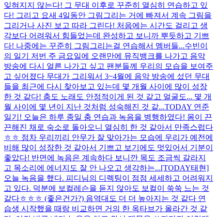
잊혀지지 않는다! 그 무대 이후로 꾸준히 열심히 연습하고 있
다! 그리고 요새 4일동안 그림그리는 거에 빠져서 계속 그림을
그리거나 사진 보고 따라 그린다! 처음에는 시간도 걸리고 생
각보다 어려워서 힘들었는데 완성하고 보니까 뿌듯하고 기쁘
다! 나중에는 꾸준히 그림그리는걸 연습해서 멤버들...
수빈이
의 일기 저번 주 금요일에 오랜만에 뮤직뱅크를 나가고 음악
방송에 다시 얼른 나가고 싶고 팬분들께 우리의 모습을 보여주
고 싶어졌다 무대가 그리워서 3~4월에 음악 방송에 섰던 무대
들을 최근에 다시 찾아보고 있는데 몇 개월 사이에 많이 성장
한 것 같다! 춤도 노래도 안정적이게 된 것 같고 얼굴도... 몇 개
월 사이에 몇 년이 지난 것처럼 성숙해진 것 같...
TODAY 연준
일기! 오늘은 하루 종일 춤 연습과 녹음을 병행하였다! 몸이 끈
끈해진 채로 숙소로 돌아오니 열심히 한 것 같아서 만족스럽다
ㅎㅎ 점차 우리끼리 안무가 잘 맞아가는 모습에 우리가 예전에
비해 많이 성장한 것 같아서 기쁘고 보기에도 멋있어서 기분이
좋았다! 반면에 녹음은 계속하다 보니깐 목도 조금씩 갈라지
고 목소리에 에너지도 잘 안 나오고 생각하는...
[TODAY태현]
오늘 녹음을 했다. 피디님의 디렉팅이 점점 세세하고 어려워지
고 있다. 덕분에 보컬레슨을 듣지 않아도 보컬이 쑥쑥 느는 것
같다ㅎㅎㅎ (좋은건가?) 음역대도 더 더 높아지는 것 같다 연
습생 시작했을 때랑 비교하면 거의 한 옥타브가 올라간 것 같