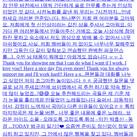
잠 안무 버전에서 1명씩 간단하게 솔로 안무를 추는게 인상적
이었던 것 같다. 사전녹화를 끝낸 뒤 우리는 7시전까지...
안녕
하세요 여러분 연준입니다. 하나뿐인 저희 팬 여러분들 고마워
요. 저희에게 첫 신인상이라는 값진 상을 주셔서 고마워요. 이
거다 팬 여러분들께서 만들어주신 거예요. 오늘 시상식에 참여
하진 못하고 숙소에서 저도 영상으로 밖에 볼 수 없어서 너무
아쉬웠어요 사실. 저희 멤버들이 저 없이도 너무너무 잘해주었
지만 그동안 다 같이 맞춰보고 연습했던 완벽한 퍼포먼스
를...
1. 수빈 님 태몽이 뭐예요? 아쉽게도 없습니다 ㅜㅜ 2.
Thank you for showing me that I can do what I want if I work. I
love you!! Have a nice day I'm even more! Thank you for always
support me and I'll work hard!! Have a n...
팬분들과 대화를 나누
고 싶었던 저의 조그마한 놀이입니다 ㅎㅎ 궁금했던 질문을 댓
글로 남겨 주세요!
전에 브이앱에서 곡 추천 하기로 약속 했는
데 많이 늦었죠..?😅😅 오늘 추천해드리는 곡들은 제 기준 제
가 눈물을 흘리게끔 만들었던 노래들입니다 슬퍼서, 감동적이
어서, 감정이 느껴져서 곡마다 다른 이유들이 있어요ㅎㅎ 특히
마지막곡은 제 눈물 버튼.. 너무 좋은 내용에 좋은 노래라.. 브
라운 아이드 소울 - 오래도록 고맙도록 휘성 - 미인 박효신 - 동
경 ...
TODAY 범규의 일기!!❤️ 요즘엔 준비도 정신없이 정말 열
심히 하고 있지만, 그 안에서 많은 행복을 찾고 있다. 멤버들과