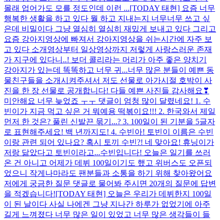
몰래 업어가도 모를 정도인데 이런 ...
[TODAY 태현] 요즘 너무
행복한 생활을 하고 있다 뭘 하고 지내는지 너무너무 쓰고 싶
은데 비밀이다 그냥 열심히 열심히 재밌게 보내고 있다 그리고
요즘 강아지영상에 빠져서 강아지영상을 쉬는시간에 자주 보
고 있다 소개영상부터 일상영상까지 저렇게 사랑스러운 존재
가 지구에 있다니..! 보더 콜리라는 머리가 아주 좋은 양치기
강아지가 있는데 똑똑하고 너무 귀...
너무 많은 분들이 예쁜 동
물친구들을 소개시켜주셔서 저도 선물로 아가시절 호박이 사
진을 한 장 선물로 공개합니다! 다들 예쁜 사진들 감사해요❣
미안해요 너무 늦었죠 ㅜㅜ 댓글이 엄청 많이 달렸네요! 1. 수
빈이가 지금 먹고 싶은 거 뭐예용 떡볶이요!!! 2. 한국와서 제일
먼저 한 것은? 풀린 신발끈 묶기...? 3. 100일이 된 기분을 5글자
로 표현해주세요! 백 년까지도! 4. 수빈아! 토빈이 이름은 수빈
이랑 관련 되어 있나요? 혹시 토끼 수빈?! 네 맞아요! 휴닝이가
저랑 닮았다고 토빈이라고...
수빈입니다! 오늘은 일기를 쓰러
온 건 아니고 어제가 데뷔 100일이기도 했고 위버스도 오픈되
었으니 작게나마라도 팬분들과 소통을 하기 위해 찾아왔어요
저에게 궁금한 질문 댓글로 물어봐 주시면 20개의 질문에 답변
을 적겠습니다!
[TODAY 태현] 오늘은 우리가 데뷔한지 100일
이 된 날이다 사실 나에겐 그냥 지나간 하루가 없었기에 아주
길게 느껴졌다 너무 많은 일이 있었고 너무 많은 생각들이 들