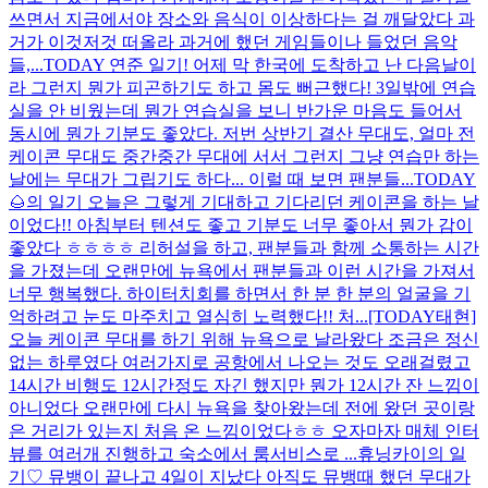
쓰면서 지금에서야 장소와 음식이 이상하다는 걸 깨달았다 과
거가 이것저것 떠올라 과거에 했던 게임들이나 들었던 음악
들,...
TODAY 연준 일기! 어제 막 한국에 도착하고 난 다음날이
라 그런지 뭔가 피곤하기도 하고 몸도 뻐근했다! 3일밖에 연습
실을 안 비웠는데 뭔가 연습실을 보니 반가운 마음도 들어서
동시에 뭔가 기분도 좋았다. 저번 상반기 결산 무대도, 얼마 전
케이콘 무대도 중간중간 무대에 서서 그런지 그냥 연습만 하는
날에는 무대가 그립기도 하다... 이럴 때 보면 팬분들...
TODAY
🌰의 일기 오늘은 그렇게 기대하고 기다리던 케이콘을 하는 날
이었다!! 아침부터 텐션도 좋고 기분도 너무 좋아서 뭔가 감이
좋았다 ㅎㅎㅎㅎ 리허설을 하고, 팬분들과 함께 소통하는 시간
을 가졌는데 오랜만에 뉴욕에서 팬분들과 이런 시간을 가져서
너무 행복했다. 하이터치회를 하면서 한 분 한 분의 얼굴을 기
억하려고 눈도 마주치고 열심히 노력했다!! 처...
[TODAY태현]
오늘 케이콘 무대를 하기 위해 뉴욕으로 날라왔다 조금은 정신
없는 하루였다 여러가지로 공항에서 나오는 것도 오래걸렸고
14시간 비행도 12시간정도 자긴 했지만 뭔가 12시간 잔 느낌이
아니었다 오랜만에 다시 뉴욕을 찾아왔는데 전에 왔던 곳이랑
은 거리가 있는지 처음 온 느낌이었다ㅎㅎ 오자마자 매체 인터
뷰를 여러개 진행하고 숙소에서 룸서비스로 ...
휴닝카이의 일
기♡ 뮤뱅이 끝나고 4일이 지났다 아직도 뮤뱅때 했던 무대가