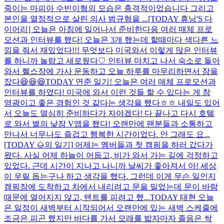
죽이는 마피아 수빈이형의 모습은 충격적이었습니다 그리고
본인을 열정적으로 살린 의사 범규형을 ...
[TODAY 휴닝'S 다
이어리] 오늘은 아침에 일어나서 준비한다음 여러 매체 프로
모션과 인터뷰를 했다! 오늘은 3개 했는데 할때마다 색다른 느
낌을 줘서 재밌었다!!! 무엇보다 미국와서 이렇게 많은 인터뷰
를 하니까 놀랍고 새로웠다♡ 인터뷰 마치고 나서 숙소로 돌아
와서 헬스장에 가사 운동하고 오늘 하루를 마무리하면서 잠을
잤다😆😆😆
TODAY 연준 일기! 오늘은 여러 매체 프로모션과
인터뷰를 하였다! 미국에 와서 이런 것들 할 수 있다는 게 참
영광이고 좋은 경험인 것 같다는 생각을 했다ㅎㅎ 내일도 있어
서 오늘도 열심히 준비하다가 자야겠다! 다 끝나고 다시 호텔
로 와서 별의 낮잠 V앱을 했다! 오랜만에 팬분들과 소통하고
만나서 너무나도 즐겁고 행복한 시간이었다. 안 그래도 요...
[TODAY 🌰의 일기] 어제는 멤버들과 첫 캠핑을 하러 갔다가
왔다. 사실 어제 하늘이 어둡고, 비가 와서 가는 길에 걱정하고
있었다. 근데 시간이 지나고 나니까 날씨가 좋아져서 아! 세상
이 우릴 돕는구나 하고 생각을 했다. 그런데 이게 무슨 일인지
캠핑장에 도착하고 차에서 내리려고 문을 밀었는데 문이 바람
때문에 열어지지 않고, 텐트를 피려고 했...
TODAY 태현 오늘
은 일정이 새벽부터 시작되어서 오랜만에 있는 새벽 스케줄에
조금은 피곤 했지만 바다를 가서 모래를 밟자마자 졸음은 싹