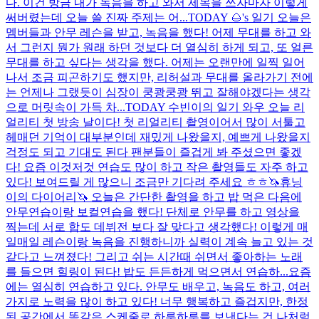
다. 이건 방금 내가 녹음을 하고 와서 제목을 쓰자마자 이렇게
써버렸는데 오늘 쓸 진짜 주제는 어...
TODAY 🌰's 일기 오늘은
멤버들과 안무 레슨을 받고, 녹음을 했다! 어제 무대를 하고 와
서 그런지 뭔가 원래 하던 것보다 더 열심히 하게 되고, 또 얼른
무대를 하고 싶다는 생각을 했다. 어제는 오랜만에 일찍 일어
나서 조금 피곤하기도 했지만, 리허설과 무대를 올라가기 전에
는 언제나 그랬듯이 심장이 쿵쾅쿵쾅 뛰고 잘해야겠다는 생각
으로 머릿속이 가득 차...
TODAY 수빈이의 일기 와우 오늘 리
얼리티 첫 방송 날이다! 첫 리얼리티 촬영이어서 많이 서툴고
헤매던 기억이 대부분인데 재밌게 나왔을지, 예쁘게 나왔을지
걱정도 되고 기대도 된다 팬분들이 즐겁게 봐 주셨으면 좋겠
다! 요즘 이것저것 연습도 많이 하고 작은 촬영들도 자주 하고
있다! 보여드릴 게 많으니 조금만 기다려 주세요 ㅎㅎ
🦄휴닝
이의 다이어리🦄 오늘은 간단한 촬영을 하고 밥 먹은 다음에
안무연습이랑 보컬연습을 했다! 단체로 안무를 하고 영상을
찍는데 서로 합도 데뷔전 보다 잘 맞다고 생각했다! 이렇게 매
일매일 레슨이랑 녹음을 진행하니까 실력이 계속 늘고 있는 것
같다고 느껴졌다! 그리고 쉬는 시간때 쉬면서 좋아하는 노래
를 들으면 힐링이 된다! 밥도 든든하게 먹으면서 연습하...
요즘
에는 열심히 연습하고 있다. 안무도 배우고, 녹음도 하고, 여러
가지로 노력을 많이 하고 있다! 너무 행복하고 즐겁지만, 한정
된 공간에서 똑같은 스케줄로 하루하루를 보낸다는 건 나처럼