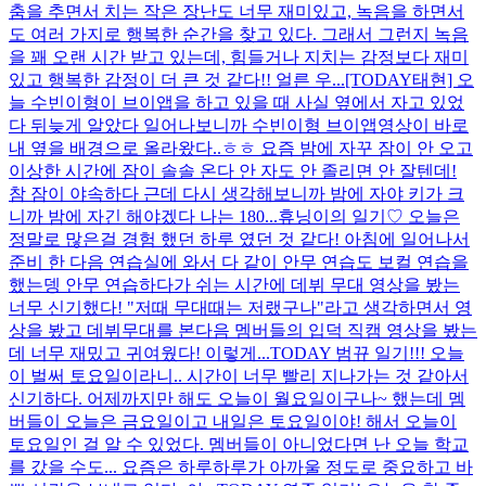
춤을 추면서 치는 작은 장난도 너무 재미있고, 녹음을 하면서
도 여러 가지로 행복한 순간을 찾고 있다. 그래서 그런지 녹음
을 꽤 오랜 시간 받고 있는데, 힘들거나 지치는 감정보다 재미
있고 행복한 감정이 더 큰 것 같다!! 얼른 우...
[TODAY태현] 오
늘 수빈이형이 브이앱을 하고 있을 때 사실 옆에서 자고 있었
다 뒤늦게 알았다 일어나보니까 수빈이형 브이앱영상이 바로
내 옆을 배경으로 올라왔다..ㅎㅎ 요즘 밤에 자꾸 잠이 안 오고
이상한 시간에 잠이 솔솔 온다 안 자도 안 졸리면 안 잘텐데!
참 잠이 야속하다 근데 다시 생각해보니까 밤에 자야 키가 크
니까 밤에 자긴 해야겠다 나는 180...
휴닝이의 일기♡ 오늘은
정말로 많은걸 경험 했던 하루 였던 것 같다! 아침에 일어나서
준비 한 다음 연습실에 와서 다 같이 안무 연습도 보컬 연습을
했는뎅 안무 연습하다가 쉬는 시간에 데뷔 무대 영상을 봤는
너무 신기했다! "저때 무대때는 저랬구나"라고 생각하면서 영
상을 봤고 데뷔무대를 본다음 멤버들의 입덕 직캠 영상을 봤는
데 너무 재밌고 귀여웠다! 이렇게...
TODAY 범뀨 일기!!! 오늘
이 벌써 토요일이라니.. 시간이 너무 빨리 지나가는 것 같아서
신기하다. 어제까지만 해도 오늘이 월요일이구나~ 했는데 멤
버들이 오늘은 금요일이고 내일은 토요일이야! 해서 오늘이
토요일인 걸 알 수 있었다. 멤버들이 아니었다면 난 오늘 학교
를 갔을 수도... 요즘은 하루하루가 아까울 정도로 중요하고 바