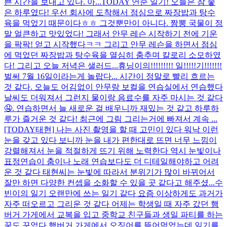
쁜 시간을 보내고 있다. 아...
TODAY 연준 일기! 오늘은 참 좋
은 하루였다! 우선 회사에 도착해서 점심으로 짜장밥과 탕수
육을 먹었기 때문이다ㅎㅎ 그것뿐만이 아니다. 짬뽕 국물이 정
말 얼큰하고 맛있었다! 그래서 안무 레슨 시작하기 전에 기운
을 팍팍! 얻고 시작했다ㅋㅋ 그리고 안무 레슨을 하면서 점심
에 먹었던 짜장밥과 탕수육을 열심히 춤추며 칼로리 소모하였
다! 그리고 오늘 저녁은 샐러드...
휴닝이의!!!!!!!!! 일!!!!!기!!!!!!!
벌써 7월 16일이라는게 놀랍다... 시간이 정말로 빨리 흐르는
것 같다. 오늘도 어김없이 안무랑 보컬을 연습실에서 연습했다
날씨도 더워져서 그런지 물이랑 음료수를 자주 마시는 것 같다
🤤. 연습하면서 늘 새로운 걸 배우니까 재밌는 것 같고 하루하
루가 즐거운 것 같다! 최근에 그림 그리는거에 빠져서 계속 ...
[TODAY태현] 나는 사진 촬영을 할 때 고민이 있다 워낙 이런
눈을 갖고 있다 보니까 눈을 내가 편한대로 뜨면 너무 느낌이
강렬해져서 눈을 적절하게 뜨기 위해 노력한다 역시 눈빛이나
표정연습이 춤이나 노래 연습보다도 더 디테일해야하고 어려
운 것 같다 태현씨는 눈빛에 따라서 분위기가 많이 바뀌어서
잘만 하면 다양한 컨셉을 소화할 수 있을 곳 같다고 해주셨...
수
빈이의 일기 오랜만에 쓰는 일기 같다 요즘 이상하게도 과거가
자주 떠오르고 그리운 것 같다 어제는 학생일 때 자주 갔던 햄
버거 가게에서 교복을 입고 중학교 친구들과 생일 파티를 하는
꿈도 꾸었다 햄버거 가게에서 오징어를 뜯어먹었는데 일기를