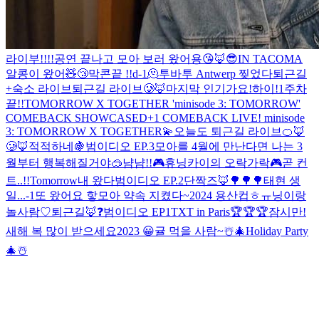
라이부!!!!
공연 끝나고 모아 보러 왔어용😘
🦊
😎
IN TACOMA
알콩이 왔어🧸
😴
막콘끝 !!
d-1
🫠
투바투 Antwerp 찢었다
퇴근길
+숙소 라이브
퇴근길 라이브🥲🦊
마지막 인기가요!
하이!
1주차
끝!!
TOMORROW X TOGETHER 'minisode 3: TOMORROW'
COMEBACK SHOWCASE
D+1 COMEBACK LIVE! minisode
3: TOMORROW X TOGETHER💫
오늘도 퇴근길 라이브🍊
🦊
🥲
🦊
적적하네
🍇
범이디오 EP.3
모아를 4월에 만난다면 나는 3
월부터 행복해질거야
🥽
냠냠!!
🎮휴닝카이의 오락가락🎮
곧 컨
트..!!
Tomorrow
내 왔다
범이디오 EP.2
단짝즈
🦊
🌳🌳🌳
태현 생
일...-1
또 왔어요 핳
모아 약속 지켰다~
2024 용산컵
ㅎㅠ닝이랑
놀사람♡
퇴근길🦊
❓️
범이디오 EP1
TXT in Paris
🏆🏆🏆
잠시만!
새해 복 많이 받으세요
2023 😀
귤 먹을 사람~
☃️🎄Holiday Party
🎄☃️