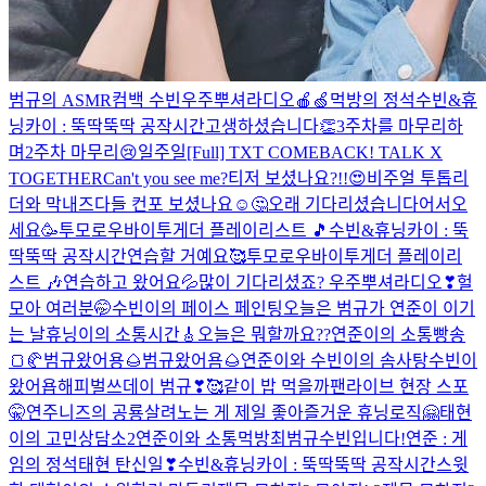
범규의 ASMR
컴백 수빈
우주뿌셔라디오🍎🍏
먹방의 정석
수빈&휴
닝카이 : 뚝딱뚝딱 공작시간
고생하셨습니다👏
3주차를 마무리하
며
2주차 마무리😢
일주일
[Full] TXT COMEBACK! TALK X
TOGETHER
Can't you see me?
티저 보셨나요?!!😍
비주얼 투톱
리
더와 막내즈
다들 컨포 보셨나요☺🤔
오래 기다리셨습니다
어서오
세요🥳
투모로우바이투게더 플레이리스트 🎵
수빈&휴닝카이 : 뚝
딱뚝딱 공작시간
연습할 거예요🥰
투모로우바이투게더 플레이리
스트 🎶
연습하고 왔어요💦
많이 기다리셨죠? 우주뿌셔라디오❣
헐
모아 여러분🤭
수빈이의 페이스 페인팅
오늘은 범규가 연준이 이기
는 날
휴닝이의 소통시간🎸
오늘은 뭐할까요??
연준이의 소통빵송
🍞🥐
범규왔어용🌰
범규왔어욤🌰
연준이와 수빈이의 솜사탕
수빈이
왔어욥
해피벌쓰데이 범규❣🥰
같이 밥 먹을까
팬라이브 현장 스포
🤫
연주니즈의 공룡살려
노는 게 제일 좋아
즐거운 휴닝로직🤗
태현
이의 고민상담소2
연준이와 소통먹방
최범규
수빈입니다!
연준 : 게
임의 정석
태현 탄신일❣
수빈&휴닝카이 : 뚝딱뚝딱 공작시간
스윗