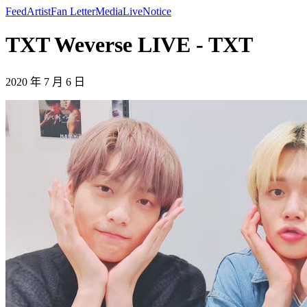
Feed
Artist
Fan Letter
Media
Live
Notice
TXT Weverse LIVE - TXT
2020 年 7 月 6 日