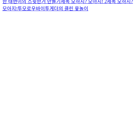
한 태현이의 스윗한거 만들기
제목 모하지? 모아지! 2
제목 모하지?
모아지!
투모로우바이투게더의 클린 윷놀이