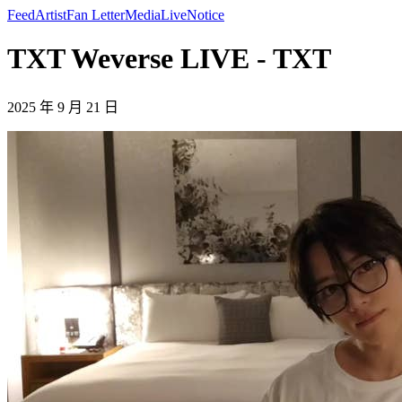
Feed
Artist
Fan Letter
Media
Live
Notice
TXT Weverse LIVE - TXT
2025 年 9 月 21 日