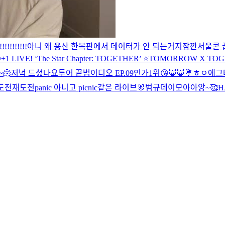
!!!!!!!!!!
아니 왜 용산 한복판에서 데이터가 안 되는거지
잠깐
서울콘 
LIVE! ‘The Star Chapter: TOGETHER’ ⭐️
TOMORROW X TOGET
~
🫠
저녁 드셨나요
투어 끝
범이디오 EP.09
인가1위😘
🦊🦊
💐
ㅎㅇ
에그
도전
재도전
panic 아니고 picnic같은 라이브
🐰
범규데이
모아아앙~🥰
H