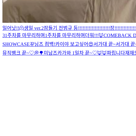
일어낫!!
🫠
생일 ver.2
잠들기 전
범규 등!!!!!!!!!!!!!!!!!!!!!장!!!!!!!!!!!!!!!
3
1주차를 마무리하며
1주차를 마무리하며
더워!!!🦊
COMEBACK D+1 
SHOWCASE
뀨닝즈 컴백!
카이야 보고싶어😍
서가대 끝~
서가대 끝
뮤직뱅크 끝~♡
💭
🌳
미남즈
카가와 1일차 끝~♡
🦊🦊
파립니다
재재