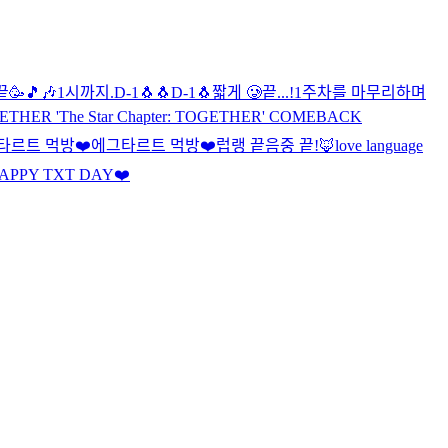
끝🥳
🎵🎶
1시까지.
D-1🐧🐧
D-1🐧
짧게 🥲
끝...!
1주차를 마무리하며
HER 'The Star Chapter: TOGETHER' COMEBACK
타르트 먹방❤️
에그타르트 먹방❤️
럽랭 끝
음중 끝!🦊
love language
APPY TXT DAY❤️