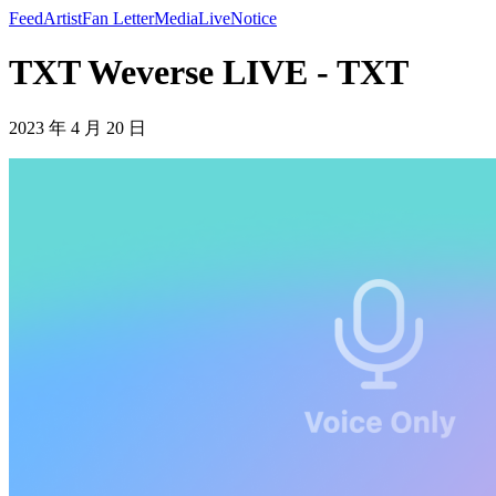
Feed
Artist
Fan Letter
Media
Live
Notice
TXT Weverse LIVE - TXT
2023 年 4 月 20 日