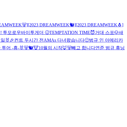
REAMWEEK🐻]
[2023 DREAMWEEK🐿]
[2023 DREAMWEEK🐧]
! 투모로우바이투게더 🥴TEMPTATION TIME😈
거대 스포🐶
새
일🐰🎉
컨트 두시간 전
AMAs 다녀왔습니다🙂
범규 인 아메리카
 투어 -휴-
🐰🐻🐿🐮
10월의 시작🦊🐻
빼고 합니다
연준 범규 휴닝