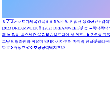
🐰
🇸🇬
콘서트다
제목없음ㅎㅎ🐧
일주일 전
범규 생일🧸🎉✨️
염색
[2023 DREAMWEEK🐰]
[2023 DREAMWEEK🦊]
🍊🦔
뚝딱뚝딱 
해 복 많이 받으세요 😊
🦊🐿🐧
🐰
드디어 첫 컨포...🐧
간만이죠?
그냥 맏형라인과 귀요미 막내
아시아투어 마지막 전날🦊
필리핀
🦊🐻🐧
뀨닝즈🐻🐧💖
냥냥
껌딱지즈😉