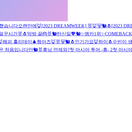
했습니다
오랜만에🦊
[2023 DREAMWEEK] 🐰🦊🐻🐿🐧
[2023 D
얼꾸시간🐰🐧
막방 끝🎂
🐰
🐿탄신일💖🐿
✨️엠카1위✨️
COMEBACK

해피 홀리데이🎄
형아즈🦊🐰
🐻🐿🐧
인기가요🦊
하이🐧
수빈이 생
은 처음입니다만🐿
🐰
휴닝 언제와?
첫 아시아 투어 -휴- 2
첫 아시아