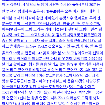
이 되겠습니다! 앞으로도 많이 사랑해주세요~❤️
9시부터 30분동
안 범규와 함께하는 소통시간!!❤️🎁
형은 요즘 이거 들어 태현나
여러분!!! 저희 다같이 완전 재미있게 본방사수 했어요!!! 우리 팬
분들도 분명 보셨겠죠~???
끝나버렸넹...
연습 끝!!!!~ 모두 수고했
어용!💗
최근에 그림 그리는 거에 빠졌는데 첫번째 그림이 완성 됐
습니당!!!!
퇴근~~~수고하셨습니당 감사합니당❣
찡긋
잠들었다가
중간에 깼어요 ㅜㅜ 시차 적응 실패...
숙소 도착했습니당! 내일 잘
하고 올게용~~
In New York❣️ 🌰
오늘도 과연 본.방.사.수. 할 수 있
을까요??!
왕발 연준이...4? 맞죠 여러분??? 보고싶어요ㅠ
제 신발이
아무리 반짝거려도 여러분보단 아니죠 우히히
비행기를 쉬웅쉬웅
날리고 왔어요!
비행기를 슝슝 날리고 왔어용🦄💗
비행기를 시용시
용 날리고 왔어요❣
비행기를 숑숑 날리고 왔어요!!🌟 🌰
비행기를
호로록 날리고 왔어요!!
여러분...본방사수...아시죠?
리얼리티 첫
방송 두근두근대는 감가아악❣❣
사실... 이 옷은 야광입니당♡
홀
에 들어오니 자고 있던 동생들 도촬했어요 (자는 모습 마저도
TXT인 바람직한 우리 멤버들)
아 어떤색이었는지 까먹었어..
😢
왕
발 연준이3 신나는 왕발 연준이 시리즈>< 여러분도 그렇게 생각
하시죠?ㅎㅎ
휴닝이의 플레이리스트 ♡♡♡
심심한 연준이
노래