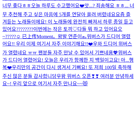
너무 좋다ㅎㅎ
오늘 하루도 수고했어요❤️
앗...? 죄송해요 ㅎㅎ... 너
무 추천해 주고 싶은 마음에 5개를 연달아 올려 버렸네요
요즘 즐
겨듣는 노래들이에요! 이 노래들에 완전히 빠져서 하루 종일 듣고
있어요
????????
이번에는 작은 토끼♡
다들 뭐 하고 있어요오
~?????☺️
已上传Moment。
왕발 연준이👞
위버스가 드디어 열렸
어요!! 우리 이제 여기서 자주 이야기해요!!❤️
우와 드디어 위버스
가 열렸네요 ㅠㅠ 팬분들 자주 만날 수 있어서 기쁘네용💖
위버스
가 드디어 열렸어요! 오늘은 우리가 함께한 지 백일이고요! 아...행
복❤️
우리만의 공간이 다시 생겨서 기뻐요! 또 저희 100일 축하해
주신 많은 분들 감사합니당
우왕 위버스 오픈❣❣ 여러분 안녕하세
요~! 우리 앞으로 여기서 자주 만나요~~😻