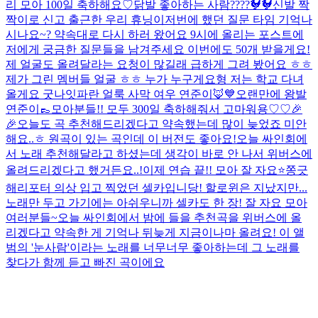
리 모아 100일 축하해요♡
닭발 좋아하는 사람????🐓🐓
신발 짝
짝이로 신고 출근한 우리 휴닝이
저번에 했던 질문 타임 기억나
시나요~? 약속대로 다시 하러 왔어요 9시에 올리는 포스트에
저에게 궁금한 질문들을 남겨주세요 이번에도 50개 받을게요!
제 얼굴도 올려달라는 요청이 많길래 급하게 그려 봤어요 ㅎㅎ
제가 그린 멤버들 얼굴 ㅎㅎ 누가 누구게요
형 저는 학교 다녀
올게요 굿나잇
파란 얼룩 사막 여우 연준이🦊💙
오랜만에 왕발
연준이👞
모아분들!! 모두 300일 축하해줘서 고마워용♡♡🎉
🎉
오늘도 곡 추천해드리겠다고 약속했는데 많이 늦었죠 미안
해요..ㅎ 원곡이 있는 곡인데 이 버전도 좋아요!
오늘 싸인회에
서 노래 추천해달라고 하셨는데 생각이 바로 안 나서 위버스에
올려드리겠다고 했거든요..!
이제 연습 끝!! 모아 잘 자요⭐️
쫑긋
해리포터 의상 입고 찍었던 셀카입니당! 할로윈은 지났지만...
노래만 두고 가기에는 아쉬우니까 셀카도 한 장! 잘 자요 모아
여러분들~
오늘 싸인회에서 밤에 들을 추천곡을 위버스에 올
리겠다고 약속한 게 기억나 뒤늦게 지금이나마 올려요! 이 앨
범의 '눈사람'이라는 노래를 너무너무 좋아하는데 그 노래를
찾다가 함께 듣고 빠진 곡이에요