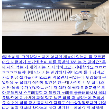
#태현이의_고민상담소 제가 어디에 재능이 있는지 잘 모르겠
어요 태현이가 보기엔 형이 뭐를 특별히 잘하는 것 같아요? 무
대 제외 먹는 거 제외 자는 거 제외하고요~ 기대할게요 ㅎㅎㅎ
ㅎㅎㅎㅎ
트위터에 남기기는 민망해서 위버스에 몰래 남겨요
사실 방금 셀카들 아이스크림 먹으면서 찍었는데 윗입술에 묻
었어요 ㅜ 올리기 직전에 발견은 했는데 사진이 너무 잘 나와
서 안 올릴 수가 없었어... 근데 저 셀카 잘 찍죠 여러분
많은 모
아 분들께서 스트레칭할 때 틀었던 노래를 궁금해하셔서 올려
요!
라면에 지난번에 파닭 먹고 남은 파를 좀 넣었는데 괜찮네
요 숙소에 파를 좀 사둘까봐요 칼질도 연습할겸
멜로디만 기억
나서 며칠 전부터 찾았는데 방금 발견한 노래예요 와 짜릿해