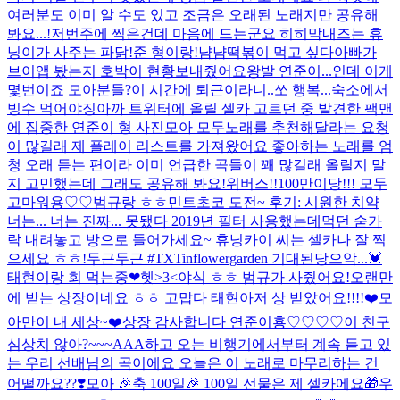
여러분도 이미 알 수도 있고 조금은 오래된 노래지만 공유해
봐요...!
저번주에 찍은건데 마음에 드는군요 히히
막내즈는 휴
닝이가 사주는 파닭!
준 형이랑!
냠냠
떡볶이 먹고 싶다
아빠가
브이앱 봤는지 호박이 현황보내줬어요
왕발 연준이...인데 이게
몇번이죠 모아분들?
이 시간에 퇴근이라니..쏘 행복...숙소에서
빙수 먹어야징
아까 트위터에 올릴 셀카 고르던 중 발견한 팩맨
에 집중한 연준이 형 사진
모아 모두
노래를 추천해달라는 요청
이 많길래 제 플레이 리스트를 가져왔어요 좋아하는 노래를 엄
청 오래 듣는 편이라 이미 언급한 곡들이 꽤 많길래 올릴지 말
지 고민했는데 그래도 공유해 봐요!
위버스!!100만이당!!! 모두
고마워용♡♡
범규랑 ㅎㅎ
민트초코 도전~ 후기: 시원한 치약
너는... 너는 진짜... 못됐다 2019년 필터 사용했는데
먹던 숟가
락 내려놓고 방으로 들어가세요~ 휴닝카이 씨는 셀카나 잘 찍
으세요 ㅎㅎ!
두근두근
#TXTinflowergarden 기대된당
으악...💓
태현이랑 회 먹는중❤헷>3<
야식 ㅎㅎ 범규가 사줬어요!
오랜만
에 받는 상장이네요 ㅎㅎ 고맙다 태현아
저 상 받았어요!!!!❤️
모
아만이 내 세상~❤️
상장 감사합니다 연준이횽♡♡♡♡
이 친구
심상치 않아?~~~
AAA하고 오는 비행기에서부터 계속 듣고 있
는 우리 선배님의 곡이에요 오늘은 이 노래로 마무리하는 건
어떨까요??❣️
모아 🎉축 100일🎉 100일 선물은 제 셀카에요🎁
우