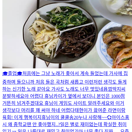
🎓졸업🎓
처음에는 그냥 노래가 좋아서 계속 들었는데 가사에 집
중하며 들으니까 처음 들은 곡처럼 새롭고 이런저런 생각도 들게
하는 신기한 노래 같아요 가사도 노래도 너무 멋있네욥
껌딱지씨
분발하세요
아 어렵다 휴닝카이가 옆에서 보더니 본인은 1000점
거뜬히 넘겨주겠대요 휴닝이 게임도 사이트 알려주세요
와 이거
생각보다 머리를 꽤 써야 하네 어렵다
태현이가 끓여준 라면이랑
육회! 이게 행복이지
휴닝이의 쿨쿨송20
누나 사랑해~~💞
아이스홍
시 왜 중학교땐 안 좋아했지..?
일은 별로 재미없는데 확실한 취미
있기 vs 일은 나름대로 재밌고 취미없기
아 너무 좋다 진짜...
...
요즘