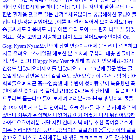
최애 인형!!!
3시에 글 하나 올리겠습니다~ 저번에 말한 문답 다시
한번 할게욥 댓글로 질문 남겨주세요
많이들 궁금해하신 휴닝이불
입니다
갓-경을 받았어요... 예쁠 때 셀카 찍어서 보여줄게요!!!😎
🧸
글씨체도 마음씨도 너무 예쁜 우리 모아~~~ 편지 너무 잘 읽었
어요... 항상 고맙고 사랑하고 많이 보고 싶어요❤️
수빈이랑 Ori
Gogi Nyam Nyam
오랜만에 왕발 연준이~ 어제 올리려다 깜빡하고
지금 올려요...!
스케일링 해보신 분..? 치과 무섭다..
대충 만들어먹
기..
역시 최고!!!
Happy New Year 💗
새해 복 많이 받으세요~
22시
간정도 남았네요
이제 이틀 남았네요 ㅠㅠ...
15분에 질문 받는 글
올릴게요~ 답변은 오래 걸릴 수도 있어요
휴닝이~
야식~ 방어 광어
회
꿱
들으며 퇴근 중~~
연습생 때 수빈이 형이랑 같이 녹음했던 곡
인데 완전 좋아요 꼭 들어봐요!!!😊 🧸
모두가 산타텔미 들을 때 난
트루러브 듣는다!!! 들어 보세여 여러분
+700🧸❤️
휴닝이의 쿨쿨
송 19✨
이렇게 뜨는디 전
여러분 오늘 셀카를 다 기본 카메라로 찍
었더니 좌우가 뒤집혀서 나왔어요 이거 어떻게 다시 뒤집어요?
하
아아트으으
여러분 배달 시킬 건데 저녁 메뉴 추천 좀여
음료수에
이은 심리적안정감...편안...
휴닝이의 쿨쿨송18 😴
휴닝이의 쿨쿨
송17
오 위버스도 축하해주는 내 생일 ㅋㅋㅋㅋㅋ 모두 감사합니