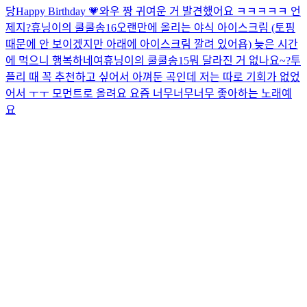
당
Happy Birthday 💗
와우 짱 귀여운 거 발견했어요 ㅋㅋㅋㅋㅋ 언
제지?
휴닝이의 쿨쿨송16
오랜만에 올리는 야식 아이스크림 (토핑
때문에 안 보이겠지만 아래에 아이스크림 깔려 있어욥) 늦은 시간
에 먹으니 행복하네여
휴닝이의 쿨쿨송15
뭐 달라진 거 없나요~?
투
플리 때 꼭 추천하고 싶어서 아껴둔 곡인데 저는 따로 기회가 없었
어서 ㅜㅜ 모먼트로 올려요 요즘 너무너무너무 좋아하는 노래예
요