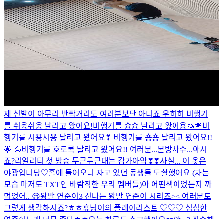
제 신발이 아무리 반짝거려도 여러분보단 아니죠 우히히
비행기
를 쉬웅쉬웅 날리고 왔어요!
비행기를 슝슝 날리고 왔어용🦄💗
비
행기를 시용시용 날리고 왔어요❣
비행기를 숑숑 날리고 왔어요!!
🌟 🌰
비행기를 호로록 날리고 왔어요!!
여러분...본방사수...아시
죠?
리얼리티 첫 방송 두근두근대는 감가아악❣❣
사실... 이 옷은
야광입니당♡
홀에 들어오니 자고 있던 동생들 도촬했어요 (자는
모습 마저도 TXT인 바람직한 우리 멤버들)
아 어떤색이었는지 까
먹었어..
😢
왕발 연준이3 신나는 왕발 연준이 시리즈>< 여러분도
그렇게 생각하시죠?ㅎㅎ
휴닝이의 플레이리스트 ♡♡♡
심심한