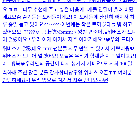
연준이
노래 너무 좋다ㅎㅎ
오늘 하루도 수고했어요❤️
앗...? 죄송해
요 ㅎㅎ... 너무 추천해 주고 싶은 마음에 5개를 연달아 올려 버렸
네요
요즘 즐겨듣는 노래들이에요! 이 노래들에 완전히 빠져서 하
루 종일 듣고 있어요
????????
이번에는 작은 토끼♡
다들 뭐 하고
있어요오~?????☺️
已上傳Moment。
왕발 연준이👞
위버스가 드디
어 열렸어요!! 우리 이제 여기서 자주 이야기해요!!❤️
우와 드디어
위버스가 열렸네요 ㅠㅠ 팬분들 자주 만날 수 있어서 기쁘네용💖
위버스가 드디어 열렸어요! 오늘은 우리가 함께한 지 백일이고요!
아...행복❤️
우리만의 공간이 다시 생겨서 기뻐요! 또 저희 100일
축하해 주신 많은 분들 감사합니당
우왕 위버스 오픈❣❣ 여러분
안녕하세요~! 우리 앞으로 여기서 자주 만나요~~😻