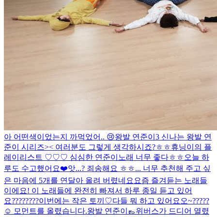
아 어떤색이었는지 까먹었어..
😢
왕발 연준이3 신나는 왕발 연
준이 시리즈>< 여러분도 그렇게 생각하시죠?ㅎㅎ
휴닝이의 플
레이리스트 ♡♡♡
심심한 연준이
노래 너무 좋다ㅎㅎ
오늘 하
루도 수고했어요❤️
앗...? 죄송해요 ㅎㅎ... 너무 추천해 주고 싶
은 마음에 5개를 연달아 올려 버렸네요
요즘 즐겨듣는 노래들
이에요! 이 노래들에 완전히 빠져서 하루 종일 듣고 있어
요
????????
이번에는 작은 토끼♡
다들 뭐 하고 있어요오~?????
☺️
모먼트를 올렸습니다.
왕발 연준이👞
위버스가 드디어 열렸