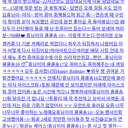
해 복 많이 받으세요~
22시간정도 남았네요
이제 이틀 남았네요 ㅠ
ㅠ...
15분에 질문 받는 글 올릴게요~ 답변은 오래 걸릴 수도 있어
요
휴닝이~
야식~ 방어 광어 회
꿱
들으며 퇴근 중~~
연습생 때 수빈
이 형이랑 같이 녹음했던 곡인데 완전 좋아요 꼭 들어봐요!!!😊 🧸
모두가 산타텔미 들을 때 난 트루러브 듣는다!!! 들어 보세여 여러
분
+700🧸❤️
휴닝이의 쿨쿨송 19✨
이렇게 뜨는디 전
여러분 오늘
셀카를 다 기본 카메라로 찍었더니 좌우가 뒤집혀서 나왔어요 이
거 어떻게 다시 뒤집어요?
하아아트으으
여러분 배달 시킬 건데 저
녁 메뉴 추천 좀여
음료수에 이은 심리적안정감...편안...
휴닝이의
쿨쿨송18 😴
휴닝이의 쿨쿨송17
오 위버스도 축하해주는 내 생일
ㅋㅋㅋㅋㅋ 모두 감사합니당
Happy Birthday 💗
와우 짱 귀여운 거
발견했어요 ㅋㅋㅋㅋㅋ 언제지?
휴닝이의 쿨쿨송16
오랜만에 올리
는 야식 아이스크림 (토핑 때문에 안 보이겠지만 아래에 아이스크
림 깔려 있어욥) 늦은 시간에 먹으니 행복하네여
휴닝이의 쿨쿨송
15
뭐 달라진 거 없나요~?
투플리 때 꼭 추천하고 싶어서 아껴둔 곡
인데 저는 따로 기회가 없었어서 ㅜㅜ 모먼트로 올려요 요즘 너무
너무너무 좋아하는 노래예요
휴닝이의 쿨쿨송14✨
오늘 팬사인회
고생했어용>3<
뒹굴 2
새로 장만한 아이들과 첫 사진😆
오늘의 연
준누나♡
뒹굴
뉴 케이스!
휴닝이의 쿨쿨송13✨
폰 사고 첫 셀카><