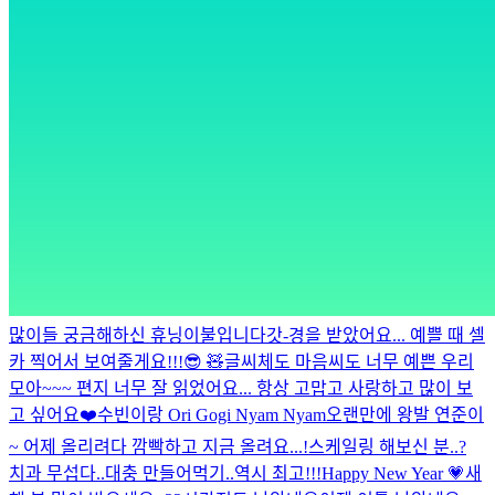
많이들 궁금해하신 휴닝이불입니다
갓-경을 받았어요... 예쁠 때 셀
카 찍어서 보여줄게요!!!😎 🧸
글씨체도 마음씨도 너무 예쁜 우리
모아~~~ 편지 너무 잘 읽었어요... 항상 고맙고 사랑하고 많이 보
고 싶어요❤️
수빈이랑 Ori Gogi Nyam Nyam
오랜만에 왕발 연준이
~ 어제 올리려다 깜빡하고 지금 올려요...!
스케일링 해보신 분..?
치과 무섭다..
대충 만들어먹기..
역시 최고!!!
Happy New Year 💗
새