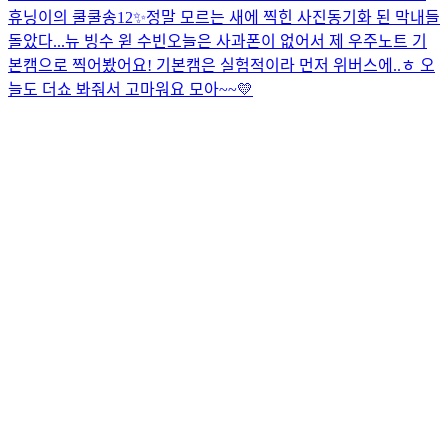
휴닝이의 쿨쿨송12✨
정말 모르는 새에 찍힌 사진
동기화 된 막내들
돌았다...뉴 빙수 윋 수빈
오늘은 사과폰이 없어서 제 우주노트 기
본캠으로 찍어봤어요! 기본캠은 실험적이라 먼저 위버스에..ㅎ 오
늘도 더쇼 봐줘서 고마워요 모아~~💛