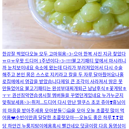
한강
잘 찍었다
오늘 모두 고마워용>3<
으아 한복 사진 지금 찾았다
ㅠㅁㅠ
우왓 드디어 1주년이다>3<!!!!
불고기패티 앞에서 마시려니
까 눈치보이네요 숙소에 왔는데 다리가 부러져있어서 다시 수술
해주고 본인 몸은 스스로 지키라고 칼을 두 자루 달아줬어요
나홀
로집에에서 영감을 받았습니다
제일 큰 조각이 사라져서 땅은 못
만들었어요 불고기패티는 완성
부대찌개
퇴근 냠냠
후식
ㅎ
꽃게탕ㅎ
ㅜㅜ 권선징악
연습생시절 멤버들을 꾸몄던게있네요 누가누군지
맞춰보세욤>3<
취저...
드디어 다시 만난 딸쿠스
초코 쥬아❣️
휴닝이
의 마음을 받아주세욤 모아분들♡🤗
울 모아 오늘 초콜릿 많이 먹
어용❤️
수빈이만큼 달달한 초콜릿
모아~~오늘도 좋은 하루❣❣
왔
당 하얀건 누룽지탕이에용
혹시 빨간네모 덧글이랑 다음 동영상이