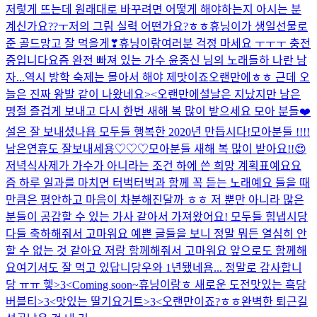
저렇게 뜨는데 원래대로 바꾸려면 어떻게 해야하는지 아시는 분
계신가요??ㅜ
저의 그림 실력 어떤가요?ㅎㅎ
휴닝이가 생일선물로
준 골드망고 잘 먹을게❣
휴닝이랑
여러분 걱정 마세요 ㅜㅜㅜ 충전
중입니다
요즘 완전 빠져 있는 가수 윤종신 님의 노래들
하 나란 남
자...
역시 방학 숙제는 몰아서 해야 제맛이죠
오랜만에ㅎㅎ 근데 오
늘은 진짜 왕발 같이 나왔네요><
오랜만에
설날은 지났지만 남은
명절 즐겁게 보내고 다시 한번 새해 복 많이 받으세요 모아 분들❤️
설은 잘 보내셨나욥 모두들 행복한 2020년 만듭시다!
모아분들 !!!!
남은연휴도 잘보내세용♡♡♡
모아분들 새해 복 많이 받아요!!😍
저녁식사
제가 가수가 아니라는 조건 하에 쓴 희망 계획표예요
요
즘 하루 일과를 마치면 터벅터벅과 함께 꼭 듣는 노래예요 들을 때
만큼은 평안하고 마음이 차분해진달까 ㅎㅎ 저 뿐만 아니라 많은
분들이 공감할 수 있는 가사 같아서 가져왔어요! 모두들 힘냅시당
다들 축하해줘서 고마워요 예쁜 글들을 보니 정말 뭐든 열심히 안
할 수 없는 것 같아요 저랑 함께해줘서 고마워요 앞으로도 함께해
요
여기서도 잘 먹고 있답니당
우와 1년됐네욤... 정말로 감사합니
당 ㅠㅠ 헿>3<
Coming soon~
휴닝이랑ㅎ 새로운 도전
맛있는 흑당
버블티>3<
맛있는 딸기요거트>3<
오랜만이죠?ㅎㅎ
완벽한 퇴근길