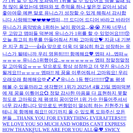
가 1위 할 수 있게 도와줘서 1위를 할 수 있었어요 앵콜 할때 엄
청 많이 울었는데 앱떠와 또 추억을 하나 쌓은것 같아서 넘넘
좋아여😝 예쁜 말로 유니스가 성장할 수 있게 해줘서 감사합
니다 사랑해!!!❤️❤️❤️❤️
엡떠,,,!!! 드디어 드디어 바라고 바라던
유니스가 음악방송 1위하는 날이 왔어요,,,😭😭 진짜 너무너
무 고맙고 앱떠들 덕분에 유니스가 1위를 할 수 있었어요!!!!😚
오늘 최고의 하루를 만들어줘서 진짜 고마워요💝 지금 내 기분
은 지구 최고~~~👍👍 앞으로 더욱 더 열심히 하고 성장하는 유
니스가 될테니까 우리 영원히!!!! 함께해요💖 엡떠 사...
엡떠ㅠ
ㅠㅠㅠㅠ 유니스1위했어요..ㅠㅠㅠㅠㅠㅠㅠ 엡떠 정말정말정
말 고마워요ㅠㅠㅠ 앞으로도 항상 성장하고 더 멋진 유니스가
될게요!!!ㅠㅠㅠㅠ 엡떠!! 제 꿈을 이루어줘서 고마워요! 우리
오래오래 함께해요🫶💕💕💕
유니스 1등 했다!!!!!!!🏆🎀 평생
해볼 수 있을까라고 생각했던 1위가 2025년 4월 23일 엡떠덕분
에 제 꿈을 이뤘어요💞 정말 감사한 마음을 다 표현하지 못할
정도로 고마워요 제 평생의 꿈이었던 1위 가수 만들어주셔서
너무 감사합니다 앞으로도 변함없이 열심히 하는 진현주가 될
테니 꼭 함께해 줘요!! 여기까지 올 수 있도록 도와주신 모든
분들 ...
THANK YOU FOR EVERYTHING EVERAFTERS!!!!
WE LOVE YOU SO MUCH AND WORDS CANT EXPRESS
HOW THANKFUL WE ARE FOR YOU ALL😭💖 SWICY