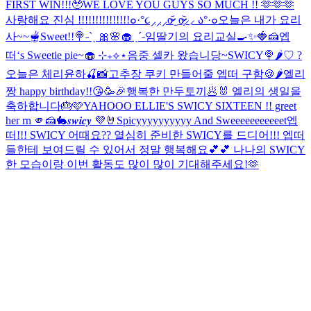
FIRST WIN!!!🥹
WE LOVE YOU GUYS SO MUCH !! 🫶🫶🫶
사랑해요 진심 !!!!!!!!!!!!!!!
๐·°૮⸝⸝⸝o̴̶̷᷄ ̫ o̴̶̷̥᷅⸝⸝ ა°·๐
오늘은 내가 요리
사~~🫕
Sweet!!🍭
˗ˋˏ 🎀🌸🧁 ˎˊ˗
임딸기의 요리교실🍳✨🍓🍰
엡
떠‘s Sweetie pie~🧁 ⊹₊⟡⋆
음중 셀카 왔습니당~
SWICY🍭🌶️
♡ ?
오늘은 체리윤하🍒📸
고추장 쿠키 만들어줄 엡떠 구함🍪🌶️
엘리
짱 happy birthday!!😘🥳🎉
행복한 만두토끼🥟🐰 엘리의 생일을
축하합니다🎂🩷
YAHOOO ELLIE'S SWICY SIXTEEN !! greet
her rn 🫵🍰🐇
𝒔𝒘𝒊𝒄𝒚 💜🤘
Spicyyyyyyyyyy And Sweeeeeeeeeeet
엡
떠!!! SWICY 어때요?? 열심히 준비한 SWICY를 드디어!!! 엡떠
들한테 보여드릴 수 있어서 정말 행복해요💕💕 나나의 SWICY
한 모습이랑 이번 활동도 많이 많이 기대해주세요!🫶