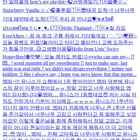
만 알려줄게 here’s my playlist~🎧🎶
방콕일기🇹🇭📖
🍓✩‧₊˚
Strawberry Vanilla ✩ ₊˚🎧
룰루😝
🇹🇭😎
태국 도착~!! 너무너무
기대 돼🩷
태국 도착!!🇹🇭 우리 곧 만나요💝✈️
สวัสดี
ประเทศไทย !! (｡♥‿♥｡)🇹🇭
Hello Thailand~ 🇹🇭✈️
잘 자요
EverAfters ~ 꿈 속 핑크 구름 위에서 기다릴게요 ( ˘͈ ᵕ ˘͈♡)
💖🧸✨
오늘 뮤뱅도 완료!!🎤
아이고 아이고 엘리언니 고백 도와주는
거 힘들구만유..😥
고생했어용😸
Hello from Unis’ Swicy
HoneyBee!🐝💛🩶✨
오늘 엠카도 완료!☺️🍬
who can rate my-- ⁉️
💌.. ! good morning all my sweethearts !! just to make sure, last
night was real right ? we didn't just dream everything ? teehee just
kidding :3 like i always say, i hope you guys know that that mome...
엡떠ｰ!!! 유니스가 쇼챔에서 1위 했어어어!! 엡떠 덕분에 유니
스의 꿈이 이루어졌어요ㅠㅠ 정말 고맙고 너무 사랑해요 엡
떠!! 감사합니다😭
엡떠… 유니스가 1등했대요🥹 저는 사실 아
직도 안믿겨서 기분이 이상해요..ㅠㅠㅠㅠ 유니스가 1주년이
지난지 얼마 안됐는데, 엡떠가 저희에게 너무나 큰 1주년 선물
을 준거같아서 너무너무 고맙고 사랑한다고 꼭 말해주고 싶었
어요🩷 이렇게 좋은날을 함께 축하해줘서 정말 고맙고, 이게
꿈이 아니라 현실이라는걸 계속 깨닫게 해줘서 더 더 고마워
요..🥹 많이 ...
엡떠… 진짜 고마워요 너무너무 사랑하고 유니스