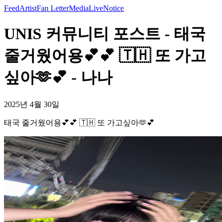
Feed
Artist
Fan Letter
Media
Live
Notice
UNIS 커뮤니티 포스트 - 태국
줄거웠어용💕💕 🇹🇭 또 가고
싶아🫶💕 - 나나
2025년 4월 30일
태국 줄거웠어용💕💕 🇹🇭 또 가고싶아🫶💕