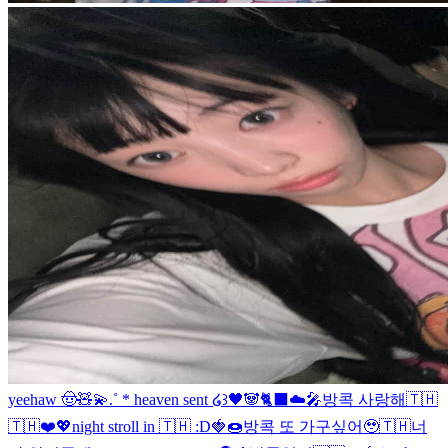
yeehaw 🤠🧸💫
.˚ * heaven sent ໒꒱
🖤🐼🐈‍⬛☁️🎤
방콕 사랑해🇹🇭
🇹🇭❤️💖
night stroll in 🇹🇭 :D
🍓🍩
방콕 또 가구싶어🥹🇹🇭
너