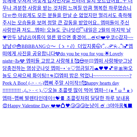
함께해 주셔서 어떻게 감사인사를 드려야 할지 모르겠어요..ㅜ 너
무나 과분한 사랑을 받는 것처럼 느껴질 만큼 행복한 하루였습니
다ㅠ🥹 아쉽게도 모든 분들을 만날 순 없었지만 멀리서도 축하해
주시는 모습들을 보며 정말 큰 감동을 받았어요.. 엡떠들이 주신
사랑만큼 저도...
엡떠! 오늘도 굿나잇😴
내일은 2월의 마지막 날
💗
만두 냠냠🥟
여름이 얼른 왔으면 좋겠어…🍧🍉
❤️🌹
코©
감자~~
냠냠🥔🍟
BBBBANG☆〜（ゝ。∂）
더있지롱🤭
(՞⸝⸝ᵒ̴̶̷᷄꒳ᵒ̴̶̷᷅⸝⸝՞)💕
엡
떠에게 사진을 공유합니다🩶
do you be you for you 🌟
Lovely
night~🦢🩶 엡떠들 고맙고 사랑해ㅐ🥰😍🫶🏻
엡떠 사랑해🩵
그냥
당충전하는 영상
굿나잇 엡떠~⋆˙⟡♡
엉금일기🐢
🖤🖤
💕🌸🎀🌺
오
늘도 으쌰으쌰 화이팅!!👊💥
엡떠 밥은 먹었나~~~~~~~~~~~~~?
Peek A Boo! (˶˃ ᵕ ˂˶)
햅삐 주말 시이작!!🥰
happy hearts day
!!!!!!!!!!!! ⸜(｡˃ ᵕ ˂ )⸝♡
오늘 초콜렛 많이 먹어 엡떠~! (๑╹ω╹๑ )
엡떠~햅삐 발렌타인데이!!💝🍫 초콜릿처럼 달달한 하루 보내용
😍
Happy Valentine Day ❤️❤️💍
🖤
😴😴😴
눈냥이 🍧 :3
야아옹🐈‍⬛