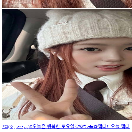
*ଘ(♡̷⸝⸝•༝•⸝⸝)੭̸
오늘은 행복한 토요일🤍🐼🐑☁️⚽️
엡떠!! 오늘 엡떠