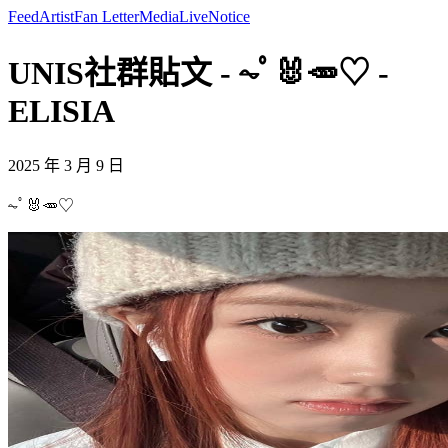
Feed
Artist
Fan Letter
Media
Live
Notice
UNIS社群貼文 - ⏦ﾟ🐰🥕♡︎ -
ELISIA
2025 年 3 月 9 日
⏦ﾟ🐰🥕♡︎