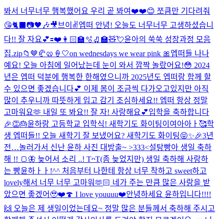
봐서 너무너무 행복했어요 우리 곧 봐여❤️❤️😊 쪼큼만 기다려줘
😘
🐈‍⬛📷🖤🎶🎥
브이✌️
엡떠 안녕! 오늘도 너무너무 고생하셨습니
다!! 잘 자요💕
🟰❤️
👩🏻‍🏫🫧🛼🏫🧸💘
윤아의 쑥쑥 성장과정 모음
집.zip📁
🤎🥐🥨🍦🤍
on wednesdays we wear pink 🎀
엡떠들 나나
예요! 오늘 아침에 일어났는데 눈이 와서 깜짝 놀랐어요!😳 2024
년은 엡떠 덕분에 행복한 한해였으니까 2025년도 엡떠랑 함께 할
수 있으면 좋겠습니다💕 이제 봄이 조금씩 다가오고있지만 아직
많이 추우니까 따뜻하게 입고 감기 조심하세요!! 엡떠 항상 정말
고마워요🫶 내일 또 봐요!! 잘 자! 사랑해요💕
입학을 축하합니다
🎉👏🎂
윤하랑 고등학교 입학식! 새학기도 화이팅이여아아ㅏ🥰
학
생 엡떠들!! 오늘 새학기 잘 보냈어요? 새학기도 화이팅😝✨🎉
3년
전…놀러가서 신난 윤하 사진 대방출~ >333<
설탕빵아 생일 축하
해 !! 🍞🦋 늦어서 소리 ..! TᴖT
(좀 늦었지만) 생일 축하해 사랑하
는 빵윤하ㅏㅏ!^^ 처음부터 나한테 항상 너무 착하고 sweet하고
lovely해서 너무 너무 고마워🫶🏻 네가 주는 만큼 많은 사랑을 받
았으면 좋겠어🥹❤️🍄 I love youuuu❤️
안녕하세요 윤하입니다!!!!
🙌 오늘은 제 생일이었는데요~ 정말 많은 분들께서 축하해 주시고