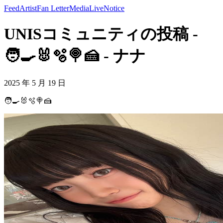
Feed
Artist
Fan Letter
Media
Live
Notice
UNISコミュニティの投稿 -
🧑‍🍳🐰🫧🍭🍰 - ナナ
2025 年 5 月 19 日
🧑‍🍳🐰🫧🍭🍰