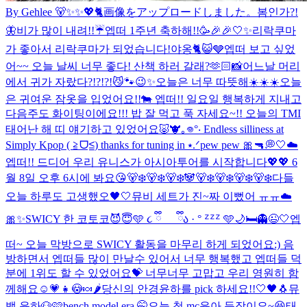
By Gehlee 🐻✨✨💖🐈
画像をアップロードしました。
봄인가?!
🦋
비가 많이 내려!!☔️
엡떠 1주년 축하해!!🥳🎉🎉
🤍✨
리락쿠마
가 좋아서 리락쿠마가 되었습니다!
야옹🐈😺🩶
엡떠 보고 싶었
어~~ 오늘 날씨 너무 좋다! 산책 하러 갈래?🫶🏻
📸
어느날 머리
에서 귀가 자랐다?!?!?!😼🐾
😉✨
오늘은 너무 따뜻해☀️☀️☀️
오늘
은 귀여운 잠옷을 입었어요!!🐄 엡떠!! 일요일 행복하게 지내고
다음주도 화이팅이에요!!! 밥 잘 먹고 푹 자세요~!! 오늘의 TMI
태어난 해 띠 얘기하고 있었어요🐷🐮
｡𖦹°‧ Endless silliness at
Simply Kpop ( ≧ᗜ≦) thanks for tuning in ⭑.ᐟ
pew pew 🎀🔫
💭🤍☁️
엡떠!! 드디어 우리 유니스가 아시아투어를 시작합니다💖💖 6
월 8일 오후 6시에 봐요😘
🐻‍❄️🐻‍❄️🐻‍❄️🐼🐻‍❄️🐻‍❄️🐻‍❄️🐻‍❄️
다들
오늘 하루도 고생했오🖤🤍
뮤비 세트가 진~짜 이뻤어 ㅠㅠ☁️
🎀✨
SWICY 한 코토코😈😇
🩵 ૮ ྀི_ _ ྀིა · ° ᙆᙆᙆ 🩵
🌙🛏️👻😉🤍
엡
떠~ 오늘 막방으로 SWICY 활동을 마무리 하게 되었어요:) 음
방하면서 엡떠들 많이 만날수 있어서 너무 행복했고 엡떠들 덕
분에 1위도 할 수 있었어요💝 너무너무 고맙고 우리 영원히 함
께해요☺️💗
👧😳🍬🌶️
당신의 안경윤하를 pick 하세요!!
🤍🖤🐧
뮤
뱅 윤하🐶🩷
bench model era 🤭
오늘 첫 mc윤아 등장이요~😆
태