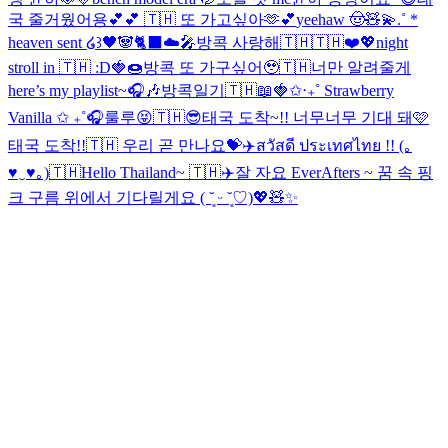
국 줄거웠어용💕💕 🇹🇭 또 가고싶아🫶💕
yeehaw 🤠🧸💫
.˚ *
heaven sent ໒꒱
🖤🐼🐈‍⬛☁️🎤
방콕 사랑해🇹🇭🇹🇭❤️💖
night
stroll in 🇹🇭 :D
🍓🍩
방콕 또 가구싶어🥹🇹🇭
너만 알려줄게
here’s my playlist~🎧🎶
방콕일기🇹🇭📖
🍓✩‧₊˚ Strawberry
Vanilla ✩ ₊˚🎧
룰루😝
🇹🇭😎
태국 도착~!! 너무너무 기대 돼🩷
태국 도착!!🇹🇭 우리 곧 만나요💝✈️
สวัสดี ประเทศไทย !! (｡
♥‿♥｡)🇹🇭
Hello Thailand~ 🇹🇭✈️
잘 자요 EverAfters ~ 꿈 속 핑
크 구름 위에서 기다릴게요 ( ˘͈ ᵕ ˘͈♡)
💖🧸✨