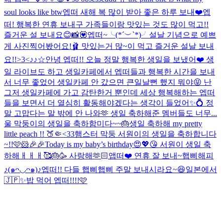
soul looks like btw
엡떠 새해 복 많이 받아 좋은 하루 보내❤️
엡
떠! 행복한 연휴 보내구 가족들이랑 맛있는 것도 많이 먹고!!
즐거운 설 보내요😊
📸💟
엡떠~╰(*´︶`*)╯설날 기념으로 예쁘
게 사진찍어봤어요!🩰 맛있는거 많~이 먹고 즐거운 설날 보내
요!!>3<
♪♪☆
안녕 엡떠!! 오늘 정말 행복한 생일을 보냈어❤️ 생
일 라이브도 하고 생일카페에서 엡떠들과 행복한 시간을 보내
서 너무 좋었어 생일카페 안 갔으면 큰일날뻔 했지 뭐야😝 난
그저 생일카페에 가고 감탄한거 뿐인데 세상 행복해하는 엡떠
들을 보면서 더 열심히 활동해야겠다는 생각이 들었어✨💍 정
말 고맙다는 말 밖에 안 나와🫶 생일 축하해준 멤버들도 너무...
울 막둥이의 생일을 축하함미다~~🎂
생일 축하해 my pretty
little peach !! 🍑🤏<33
햄스터 막둥 서원이의 생일을 축하합니다
~!!🩷🐹🎉🎉
Today is my baby’s birthday😍💖😘 서원이 생일 축
하해ㅐㅐㅐ🥰🎂🥳 사랑해🫶🏻
앱떠❤️ 연휴 잘 보내~
햅삐해피
♪(๑ᴖ◡ᴖ๑)♪
엡떠!! 다들 햅삐햅삐 주말 보내시라요~😆
일본에서
🇯🇵✨
밥 먹어 엡떠!!!!🩷