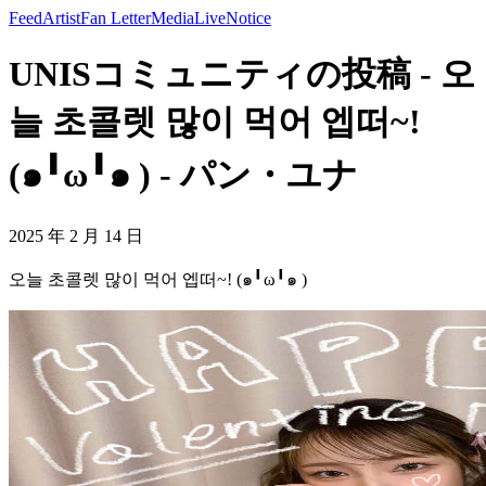
Feed
Artist
Fan Letter
Media
Live
Notice
UNISコミュニティの投稿 - 오
늘 초콜렛 많이 먹어 엡떠~!
(๑╹ω╹๑ ) - パン・ユナ
2025 年 2 月 14 日
오늘 초콜렛 많이 먹어 엡떠~! (๑╹ω╹๑ )