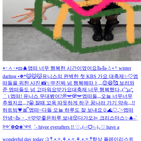
⌯･ㅅ･⌯ಣ
🎄
앱떠 너무 행복한 시간이였어요🦢🦢
☃︎⋆꙳ winter
darling •❅*ִ
😽😽😽
유니스의 완벽한 첫 KBS 가요 대축제✨🤍
엡
떠들을 위한 사진 📸✨🫶
진짜 넘 행복해따ㅏ,,,😊😆🥰 보러와
준 엡떠들도 넘 고마워요🩷
가요대축제 너무 행복했다,,(´°̥̥̥̥̥̥̥̥ω°̥̥̥̥̥̥̥̥
｀) 엡떠! 유니스 무대봤어?💭
🪽🫣🪽
엡떠들,,,오늘 너무너무
추웠지요,,,?😬 잘때 꼬옥 따듯하게 하구 꿈나라 가기 약속,,,!!
하트빔💗🎀 ᩚ
엡떠~다들 오늘 하루도 잘 보내요☺️
🌊♡₊˚~엡떠
안녕~🦢・₊✧
🩷🩷좋은하루 보내😚
다가오는 크리스마스✨🎄
-ˋˏ
༻❁✿❀༺ ˎˊ- hiyee everafters !! ♡⸜(˶˃ᗜ˂˶)⸝♡ have a
wonderful day today :3 𖤣.𖥧.𖡼.⚘.𖥧.𖡼.⚘.𖥧.𖡼.𖤣
항상 플레이리스트