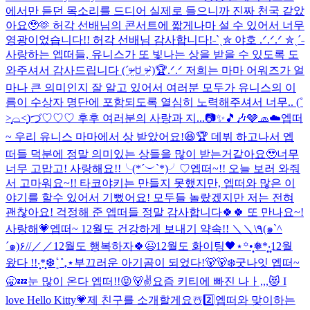
에서만 듣던 목소리를 드디어 실제로 들으니까 진짜 천국 같았
아요🥹🫶 허각 선배님의 콘서트에 짧게나마 설 수 있어서 너무
영광이었습니다!! 허각 선배님 감사합니다!
˗ˋˏ✮ 야호 .ᐟ.ᐟ.ᐟ ✮ˎˊ˗
사랑하는 엡떠들, 유니스가 또 빛나는 상을 받을 수 있도록 도
와주셔서 감사드립니다 (ˊᵒ̴̶̷̤ ꇴ ᵒ̴̶̷̤ˋ)🏆.ᐟ.ᐟ 저희는 마마 어워즈가 얼
마나 큰 의미인지 잘 알고 있어서 여러분 모두가 유니스의 이
름이 수상자 명단에 포함되도록 열심히 노력해주셔서 너무.. (˚
˃̣̣̥⌓˂̣̣̥)づ♡♡♡ 후후 여러분의 사랑과 지...
📷✨🎵🎶
🩶🧢☁️
엡떠
~ 우리 유니스 마마에서 상 받았어요!😆🏆 데뷔 하고나서 엡
떠들 덕분에 정말 의미있는 상들을 많이 받는거같아요🥹너무
너무 고맙고! 사랑해요!!╰(*´︶`*)╯♡
엡떠~!! 오늘 보러 와줘
서 고마워요~!! 타코야키는 만들지 못했지만, 엡떠와 많은 이
야기를 할수 있어서 기뻤어요! 모두들 놀랐겠지만 저는 전혀
괜찮아요! 걱정해 준 엡떠들 정말 감사합니다🍀🍀 또 만나요~!
사랑해💗
엡떠~ 12월도 건강하게 보내기 약속!! ＼＼\٩(๑`^
´๑)۶//／／
12월도 행복하자🍀😉
12월도 화이팅🖤
⋆꙳•̩̩͙❅*̩̩͙‧͙12월
왔다 !!‧͙*̩̩͙❆ ͙͛ ˚₊⋆
부끄러운 아기곰이 되었다!🐻🐻‍❄️
굿나잇 엡떠~
🥱💤
눈 많이 온다 엡떠!!😝
🐻✌️
요즘 키티에 빠진 나ㅏ,,,😻 I
love Hello Kitty💗
제 친구를 소개할게요☃️2️⃣
엡떠와 맞이하는