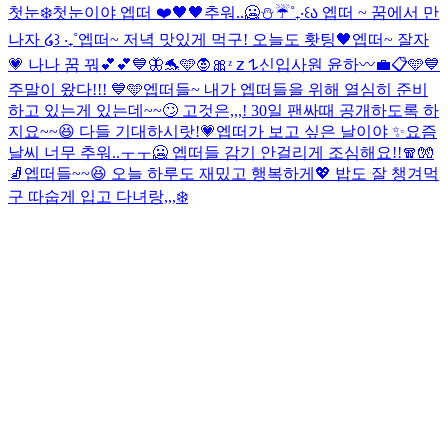
첫눈❄️
첫눈이야 엡떠 ❤️
🖤🖤
추워..🥶⛄️☔️
˚₊‧꒰ა 엡떠 ~ 꿈에서 만
나자 ໒꒱ ‧₊˚
엡떠~ 저녁 맛있게 먹구! 오늘도 홧팅🖤
엡떠~ 잘자
💗 나나 꿈 꿔💕💕
💙🦋🐬🩵
🧛🎀
ᶻ 𝗓 𐰁
신입사원 윤하〰️💼📋
🩵💙
주말이 왔다!!! 💙🩵
엡떠들~ 내가 엡떠들을 위해 열심히 준비
하고 있는게 있는데~~🙄 고것은,,,! 30일 팬싸때 공개하도록 하
지요~~😆 다들 기대하시랏!💗
엡떠가 보고 싶은 날이야 ✨
요즘
날씨 너무 추워..ㅜㅜ🥶 엡떠들 감기 안걸리게 조심해요!!🧣🧤
🧦
엡떠들~~😆 오늘 하루도 재밌고 행복하게💖 밥도 잘 챙겨먹
구 따숩게 입고 다녀랑,,,❄️