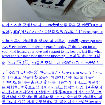
디카 사진을 공개합니다 ~!✨📸
😎🖤
모두 좋은 꿈 꿔😴💤
보고
싶어(⁎⁍̴̆Ɛ⁍̴̆⁎)
🩵 ૮꒰ ˶• ༝ •˶꒱ა ♡🩵
잘 먹었습니다🥄🥢
✨cocogaga🎀
오늘 하루도 엡떠들을 생각하며 마무리,,,⭐️🙂
💌 you've got mail
>ᴗ< !! everafters ~ im feeling grateful today ♡ thank you for all
your kind letters. your love and support to my heart is just like what
water and sunshine is to that of a blooming ...
브이😝
많이 보고싶
어,,˚✧₊⁎❝᷀ົཽ≀ˍ̮ ❝᷀ົཽ⁎⁺˳✧༚
좋은 주말 보내 ✨🩶
ᘏ ⑅ ᘏ ഒ zᶻ💭🩵 ꒰˶ - ˕
-꒱ ⌒)ᦱ
엡떠 굿나잇~😴💤
o,+:｡☆.*・+｡ everafter o,+:｡☆.*・+｡
엡떠가 보고 싶을때🥺 오늘의 해결책! : ”위버스 셀카 올리
기“🫶
:3
오늘 너무 춥닷,,,!!😖 다들 따듯하게 다니고,,, 이불 밖
은 위험행,,,🫨😬
보고싶어🍀 2025년도 행복하자 엡떠🔥
추우니
까 감기 걸리지않게 조심해 엡떠😿😿
쿠로미와의 만남 💜
오늘
졸업식에 와준 멤버들 너무너무 고맙고 축하해준 엡떠들도 너
무 고마워요😆 이제 고등학생이닷!!😊
엡떠ㅓㅓ~🩵💙 luv u><