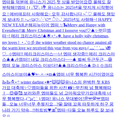
엡떠들 덕분에 유니스가 2025 첫 상을 받았어요😊 올해도 잘
부탁해!!
엡떠 ! ( ˶ˆᗜˆ˵ )💐 유니스는 2025년을 멋지게 시작했어
요 ! 에버애프터 사랑해요~ 모두 감사합니다 ⏦ﾟ♡︎ 올해도 잼있
게 보내자 !! >ᴗ<
ଘ(੭◌ˊᵕˋ)੭* ੈ♡‧₊˚ 2025년도 사랑해~! HAPPY
NEW YEAR🎉
해피뉴이어 엡떠 ✨🐍
Merry and Happy with
Everafters!!🎀 Merry Christmas and I loooove you!🤍🎄✨🫶🏻
엡
떠~! 메리 크리스마스!🎄🌟
⋆⁺₊❅. have a holly jolly christmas,
my loves ! ‧₊˚✩彡 the winter weather stood no chance against all
the warm love we received this year from you guys ( 灬´ ˘ `灬 )🎁
♡₊ ⊹
엡떠!! 메리크리스마스~~
난 엡떠 생각중!! 메리 크리스마
스🎄🎄🎶
엡떠!! 내일 크리스마스다~~~🎄 벌써 두근두근,,,,😆
엡떠 오늘 크리스마스 이브다!!🎄🎄
크리스마스🎄 D-1 ⛄️
크리
스마스이브야🎄💝
⌯･ㅅ･⌯ಣ
🎄
앱떠 너무 행복한 시간이였어요
🦢🦢
☃︎⋆꙳ winter darling •❅*ִ
😽😽😽
유니스의 완벽한 첫 KBS
가요 대축제✨🤍
엡떠들을 위한 사진 📸✨🫶
진짜 넘 행복해따
ㅏ,,,😊😆🥰 보러와준 엡떠들도 넘 고마워요🩷
가요대축제 너
무 행복했다,,(´°̥̥̥̥̥̥̥̥ω°̥̥̥̥̥̥̥̥｀) 엡떠! 유니스 무대봤어?💭
🪽🫣🪽
엡떠
들,,,오늘 너무너무 추웠지요,,,?😬 잘때 꼬옥 따듯하게 하구 꿈
나라 가기 약속,,,!!
하트빔💗🎀 ᩚ
엡떠~다들 오늘 하루도 잘 보내
요☺️