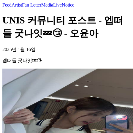
Feed
Artist
Fan Letter
Media
Live
Notice
UNIS 커뮤니티 포스트 - 엡떠
들 굿나잇💤😴 - 오윤아
2025년 1월 16일
엡떠들 굿나잇💤😴