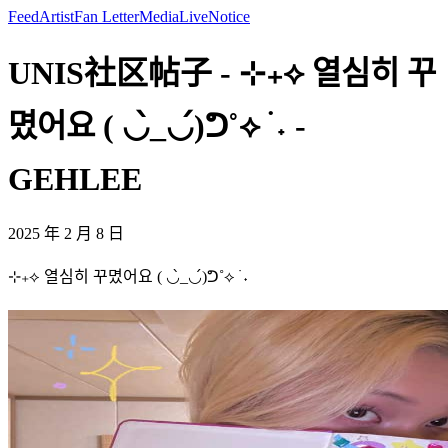
Feed
Artist
Fan Letter
Media
Live
Notice
UNIS社区帖子 - ⊹₊⟡ 열심히 꾸
몄어요 ( ◡̀_◡́)ᕤ˚⟡ ࣪ ˖ -
GEHLEE
2025 年 2 月 8 日
⊹₊⟡ 열심히 꾸몄어요 ( ◡̀_◡́)ᕤ˚⟡ ࣪ ˖