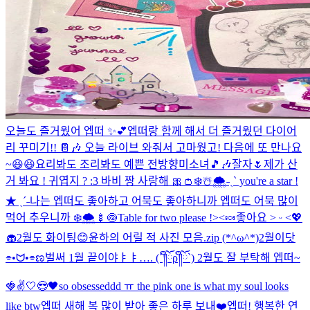
오늘도 즐거웠어 엡떠 ✨💕
엡떠랑 함께 해서 더 즐거웠던 다이어
리 꾸미기!! 📔🎶 오늘 라이브 와줘서 고마웠고! 다음에 또 만나요
~😆😆
요리봐도 조리봐도 예쁜 전방향미소녀🎵🎶
잘자🌷
제가 산
거 봐요 ! 귀엽지 ? :3 바비 짱 사랑해 🎀👛
❄️☃️🌨️
˗ˏˋ you're a star !
★ ˎˊ˗
나는 엡떠도 좋아하고 어묵도 좋아하니까 엡떠도 어묵 많이
먹어 추우니까 ❄️🌨️🍢🍥
Table for two please !><🍬
좋아요 ˃ ᵕ ˂💖
🧁
2월도 화이팅😊
윤하의 어릴 적 사진 모음.zip (*^ω^*)
2월이닷
⌯•ᗢ•⌯ಣ
벌써 1월 끝이야ㅑㅑ…. (´༎ຶོρ༎ຶོ`) 2월도 잘 부탁해 엡떠~
🍓✌️
🤍😎🖤
so obsesseddd ㅠ the pink one is what my soul looks
like btw
엡떠 새해 복 많이 받아 좋은 하루 보내❤️
엡떠! 행복한 연