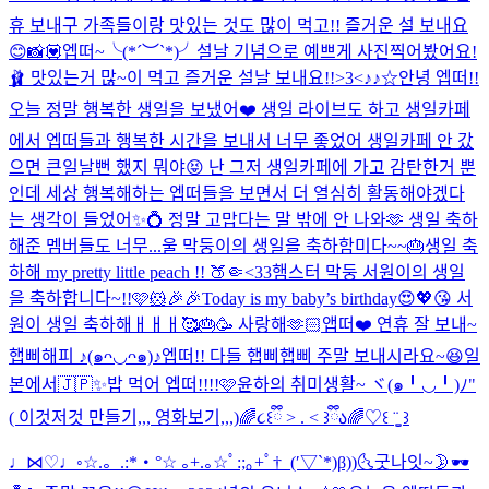
휴 보내구 가족들이랑 맛있는 것도 많이 먹고!! 즐거운 설 보내요
😊
📸💟
엡떠~╰(*´︶`*)╯설날 기념으로 예쁘게 사진찍어봤어요!
🩰 맛있는거 많~이 먹고 즐거운 설날 보내요!!>3<
♪♪☆
안녕 엡떠!!
오늘 정말 행복한 생일을 보냈어❤️ 생일 라이브도 하고 생일카페
에서 엡떠들과 행복한 시간을 보내서 너무 좋었어 생일카페 안 갔
으면 큰일날뻔 했지 뭐야😝 난 그저 생일카페에 가고 감탄한거 뿐
인데 세상 행복해하는 엡떠들을 보면서 더 열심히 활동해야겠다
는 생각이 들었어✨💍 정말 고맙다는 말 밖에 안 나와🫶 생일 축하
해준 멤버들도 너무...
울 막둥이의 생일을 축하함미다~~🎂
생일 축
하해 my pretty little peach !! 🍑🤏<33
햄스터 막둥 서원이의 생일
을 축하합니다~!!🩷🐹🎉🎉
Today is my baby’s birthday😍💖😘 서
원이 생일 축하해ㅐㅐㅐ🥰🎂🥳 사랑해🫶🏻
앱떠❤️ 연휴 잘 보내~
햅삐해피 ♪(๑ᴖ◡ᴖ๑)♪
엡떠!! 다들 햅삐햅삐 주말 보내시라요~😆
일
본에서🇯🇵✨
밥 먹어 엡떠!!!!🩷
윤하의 취미생활~ ヾ(๑╹◡╹)ﾉ"
( 이것저것 만들기,,, 영화보기,,,)
🌈૮꒰ྀི > . < ꒱ྀིა🌈
♡꒰ ¨̮͚ ꒱
♩⋈♡♩◦
☆.。.:*・°☆ ｡+.｡☆ﾟ:;｡+ﾟ†_(′▽`*)β))
🌜굿나잇~🌛
🕶️