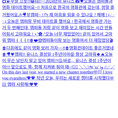
💍💫
주말 끄읏!!😂
Hi!><
2024년의 유니스 📸💗
오늘은 엡떠들과
영화 데이트했어요~!! 처음으로 한국의 영화관에 갔는데, 정말 즐
거웠어요🎶🎥🐰
엡떠~ ! ᡣ𐭩 제 마음을 읽을 수 있나요 ? 헤헤 ! (˶ᵔ ᵕ
ᵔ˶) 오늘은 엡떠랑 무비 데이트를 했어요 ! 한국에서 영화관 가는
거 두 번째인데, 엡떠들 저랑 같이 영화 보고 재미있는 시간 만들
어줘서 고마워요 ! ⋆˚✿˖°
오늘 너무 재밌었어!! 같이 있어서 고마
워 엡떠ㅓㅓㅓ!!🍿❤️😍
엡떠들이랑 보는 영화여서 더 재밌었당🎬
🍿
다음에도 같이 영화 보러 가자~~‼️🍿
영화관데이트 좋은거였네
🍿🎥💗
엡떠!! 유니스 결성일 1주년이야😝 항상 고마워🍀🔥
오늘
이 무슨 날인지 알고 있어 엡떠?!🤔 바로,,, 유니스 결성 1주년이
야!!! 앞으로도 쭉- 함께 지켜봐 줘야 돼~!❤️‍🔥 ＼＼\\٩( 'ω' )و //／／
On this day last year, we started a new chapter together🫶🏻 I love
you evarafters!💖💖 작년 오늘, 우리는 새로운 챕터를 시작했다🫶
🏻 엡떠 사랑해!💖💖