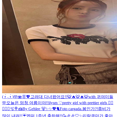
( •́ ₃ •̀ )🫶
🫨🐰💖
고려대 다녀왔어요!!🐯🔥🐯🔥🐯
with 귀여미들
🫶
오늘은 엄청 여름이야!!
ilysm ♡
pretty girl with prettier girls 😮‍💨
🧑‍🍳🐰🫧🍭🍰
By Gehlee 🐻✨✨💖🐈
Foto cargada.
봄인가?!🦋
비가
많이 내려!!☔️
엡떠 1주년 축하해!!🥳🎉🎉
🤍✨
리락쿠마가 좋아