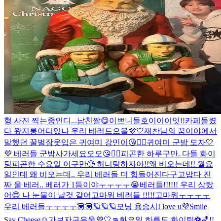
형 사진 찍는중인디...
남친짤😋
이쁘니들
호이이이잇!!
카페들렸
다 왔지롱
어디있나 우리 베러드으을💜🤍
재찬님의 꿈이야에서
말했던 꿀벌잠옷입은 귀여미 강민이😘👍🏻
귀여미 군밤 모자🤍
💜 베러들 군밤사가세요오오😘👍🏻
피곤한 하루구만. 다들 화이
팅
피곤한 수요일 이구만🥲 허니팅하자아!!
왜 비오는데!! 월요
일인데 왜 비오는데.. 우리 베러들 더 힘들어진다구
고맙다 진
짜 울 베러.. 베러가 1등이야ㅜㅜㅜㅜ😭
베러들!!!!!! 우리 상탔
어😍 나 눈물이 날것 같어
고마워 베러들 !!!!!
고마워ㅜㅜㅜㅜ
우리 베러들ㅜㅜㅜㅜ💟💟
🪐🪐🪐
모닝 용승시
I love u💜
Smile
Say Cheese☺️
가보자구우웅💜🤍👊
화요일 하루도 화이팅⚽️🏀!!