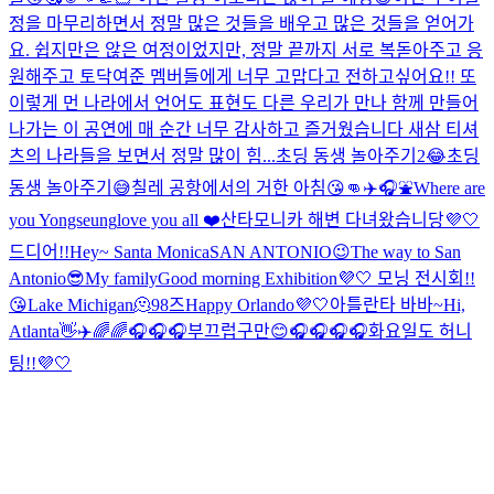
정을 마무리하면서 정말 많은 것들을 배우고 많은 것들을 얻어가
요. 쉽지만은 않은 여정이었지만, 정말 끝까지 서로 복돋아주고 응
원해주고 토닥여준 멤버들에게 너무 고맙다고 전하고싶어요!! 또
이렇게 먼 나라에서 언어도 표현도 다른 우리가 만나 함께 만들어
나가는 이 공연에 매 순간 너무 감사하고 즐거웠습니다 새삼 티셔
츠의 나라들을 보면서 정말 많이 힘...
초딩 동생 놀아주기2😂
초딩
동생 놀아주기😅
칠레 공항에서의 거한 아침😘👊
✈️🎧⛲️
Where are
you Yongseung
love you all ❤️
산타모니카 해변 다녀왔습니당💜🤍
드디어!!
Hey~ Santa Monica
SAN ANTONIO😉
The way to San
Antonio😎
My family
Good morning Exhibition💜🤍 모닝 전시회!!
😘
Lake Michigan🫠
98즈
Happy Orlando💜🤍
아틀란타 바바~
Hi,
Atlanta👋✈️
🌈🌈🎧
🎧🎧
부끄럽구만😊
🎧🎧🎧🎧
화요일도 허니
팅!!💜🤍