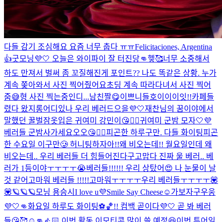
다들 감기 조심해요 요즘 너무 춥다 ㅠㅠ
Felicitaciones, Argentina
👍
굿모닝💜🤍 오늘은 와이파이 잘 터진당👊헿🥰
너무 소중해서
하도 만져서 벌써 좀 꼬질해진게 포인트
?? 나도 똑같은 상황. 누가
계속 쫒아와서 사진 찍어줬어요
초딩 계속 따라다녀서 사진 찍어
줌😅
형 사진 찍는중인디...
남친짤😋
이쁘니들
호이이이잇!!
카페들
렸다 왔지롱
어디있나 우리 베러드으을💜🤍
재찬님의 꿈이야에서
말했던 꿀벌잠옷입은 귀여미 강민이😘👍🏻
귀여미 군밤 모자🤍💜
베러들 군밤사가세요오오😘👍🏻
피곤한 하루구만. 다들 화이팅
피곤
한 수요일 이구만🥲 허니팅하자아!!
왜 비오는데!! 월요일인데 왜
비오는데.. 우리 베러들 더 힘들어진다구
고맙다 진짜 울 베러.. 베
러가 1등이야ㅜㅜㅜㅜ😭
베러들!!!!!! 우리 상탔어😍 나 눈물이 날
것 같어
고마워 베러들 !!!!!
고마워ㅜㅜㅜㅜ우리 베러들ㅜㅜㅜㅜ💟
💟
🪐🪐🪐
모닝 용승시
I love u💜
Smile Say Cheese☺️
가보자구우웅
💜🤍👊
화요일 하루도 화이팅⚽️🏀!! 컴백 곧이다💜🤍 곧 봐 베러
들😘🥰☺️👊👍🏻 이번 활동 이모티콘 많이 쓸 예정😆
이번 투어일