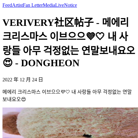
Feed
Artist
Fan Letter
Media
Live
Notice
VERIVERY社区帖子 - 메에리
크리스마스 이브으으💜🤍 내 사
랑들 아무 걱정없는 연말보내요오
😍 - DONGHEON
2022 年 12 月 24 日
메에리 크리스마스 이브으으💜🤍 내 사랑들 아무 걱정없는 연말
보내요오😍