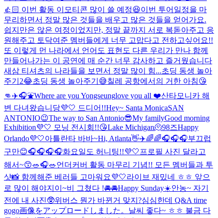
👍🏻 이번 활동 이모티콘 많이 쓸 예정😆
이번 투어일정을 마
무리하면서 정말 많은 것들을 배우고 많은 것들을 얻어가요.
쉽지만은 않은 여정이었지만, 정말 끝까지 서로 복돋아주고 응
원해주고 토닥여준 멤버들에게 너무 고맙다고 전하고싶어요!!
또 이렇게 먼 나라에서 언어도 표현도 다른 우리가 만나 함께
만들어나가는 이 공연에 매 순간 너무 감사하고 즐거웠습니다
새삼 티셔츠의 나라들을 보면서 정말 많이 힘...
초딩 동생 놀아
주기2😂
초딩 동생 놀아주기😅
칠레 공항에서의 거한 아침😘
👊
✈️🎧⛲️
Where are you Yongseung
love you all ❤️
산타모니카 해
변 다녀왔습니당💜🤍 드디어!!
Hey~ Santa Monica
SAN
ANTONIO😉
The way to San Antonio😎
My family
Good morning
Exhibition💜🤍 모닝 전시회!!😘
Lake Michigan🫠
98즈
Happy
Orlando💜🤍
아틀란타 바바~
Hi, Atlanta👋✈️
🌈🌈🎧
🎧🎧
부끄럽
구만😊
🎧🎧🎧🎧
화요일도 허니팅!!💜🤍
프로필 사진 달라고
해서~😙
🥗🎧🥗
언더커버 활동 마무리 기념!! 모든 멤버들과 투
샷📸 함께해준 베러들 고마워요💜🤍
라이브 재밌네 ㅎㅎ 앞으
로 많이 해야지이~
비 그쳤다 !
🚘🚘
Happy Sunday☀️
안농~ 자기
전에 내 사진🥸
위버스 뭔가 바뀐거 맞지?
심심한데 Q&A time
gogo
画像をアップロードしました。
날씨 좋다~ ㅎㅎ 불금 다