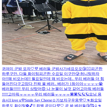
귀여미 군밤 모자🤍💜 베러들 군밤사가세요오오😘👍🏻
피곤한
하루구만. 다들 화이팅
피곤한 수요일 이구만🥲 허니팅하자
아!!
왜 비오는데!! 월요일인데 왜 비오는데.. 우리 베러들 더 힘
들어진다구
고맙다 진짜 울 베러.. 베러가 1등이야ㅜㅜㅜㅜ😭
베러들!!!!!! 우리 상탔어😍 나 눈물이 날것 같어
고마워 베러들
!!!!!
고마워ㅜㅜㅜㅜ우리 베러들ㅜㅜㅜㅜ💟💟
🪐🪐🪐
모닝 용
승시
I love u💜
Smile Say Cheese☺️
가보자구우웅💜🤍👊
화요일
하루도 화이팅⚽️🏀!! 컴백 곧이다💜🤍 곧 봐 베러들😘🥰☺️👊