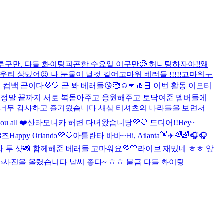
루구만. 다들 화이팅
피곤한 수요일 이구만🥲 허니팅하자아!!
왜
!! 우리 상탔어😍 나 눈물이 날것 같어
고마워 베러들 !!!!!
고마워ㅜ
 컴백 곧이다💜🤍 곧 봐 베러들😘🥰☺️👊👍🏻 이번 활동 이모티
, 정말 끝까지 서로 복돋아주고 응원해주고 토닥여준 멤버들에
간 너무 감사하고 즐거웠습니다 새삼 티셔츠의 나라들을 보면서
ou all ❤️
산타모니카 해변 다녀왔습니당💜🤍 드디어!!
Hey~
8즈
Happy Orlando💜🤍
아틀란타 바바~
Hi, Atlanta👋✈️
🌈🌈🎧
🎧
 투 샷📸 함께해준 베러들 고마워요💜🤍
라이브 재밌네 ㅎㅎ 앞
o
사진을 올렸습니다.
날씨 좋다~ ㅎㅎ 불금 다들 화이팅