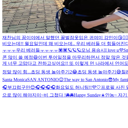
재찬님의 꿈이야에서 말했던 꿀벌잠옷입은 귀여미 강민이😘👍
비오는데!! 월요일인데 왜 비오는데.. 우리 베러들 더 힘들어진
ㅜㅜㅜ우리 베러들ㅜㅜㅜㅜ💟💟
🪐🪐🪐
모닝 용승시
I love u💜
Sm
콘 많이 쓸 예정😆
이번 투어일정을 마무리하면서 정말 많은 것
게 너무 고맙다고 전하고싶어요!! 또 이렇게 먼 나라에서 언어
정말 많이 힘...
초딩 동생 놀아주기2😂
초딩 동생 놀아주기😅
칠
Santa Monica
SAN ANTONIO😉
The way to San Antonio😎
My fami
🎧
부끄럽구만😊
🎧🎧🎧🎧
화요일도 허니팅!!💜🤍
프로필 사진 
으로 많이 해야지이~
비 그쳤다 !
🚘🚘
Happy Sunday☀️
안농~ 자기