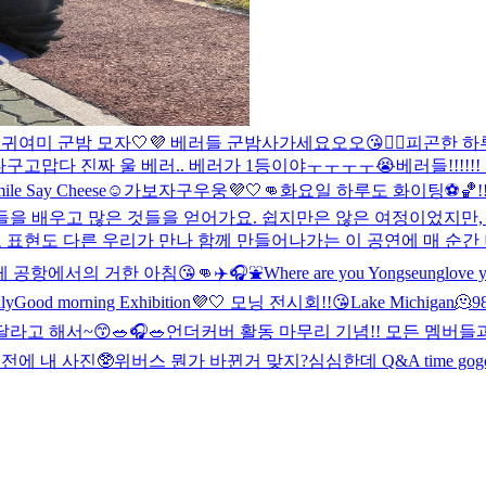

귀여미 군밤 모자🤍💜 베러들 군밤사가세요오오😘👍🏻
피곤한 하
다구
고맙다 진짜 울 베러.. 베러가 1등이야ㅜㅜㅜㅜ😭
베러들!!!!
ile Say Cheese☺️
가보자구우웅💜🤍👊
화요일 하루도 화이팅⚽️🏀!!
들을 배우고 많은 것들을 얻어가요. 쉽지만은 않은 여정이었지만
도 표현도 다른 우리가 만나 함께 만들어나가는 이 공연에 매 순
레 공항에서의 거한 아침😘👊
✈️🎧⛲️
Where are you Yongseung
love y
ly
Good morning Exhibition💜🤍 모닝 전시회!!😘
Lake Michigan🫠
9
달라고 해서~😙
🥗🎧🥗
언더커버 활동 마무리 기념!! 모든 멤버들과
 전에 내 사진🥸
위버스 뭔가 바뀐거 맞지?
심심한데 Q&A time gog