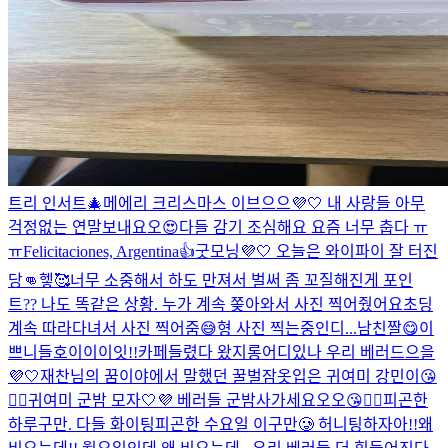
트리 인서트🎄
메에리 크리스마스 이브으으💜🤍 내 사랑들 아무
걱정없는 연말보내요오😍
다들 감기 조심해요 요즘 너무 춥다 ㅠ
ㅠ
Felicitaciones, Argentina👍
굿모닝💜🤍 오늘은 와이파이 잘 터진
당👊헿🥰
너무 소중해서 하도 만져서 벌써 좀 꼬질해진게 포인
트
?? 나도 똑같은 상황. 누가 계속 쫒아와서 사진 찍어줬어요
초딩
계속 따라다녀서 사진 찍어줌😅
형 사진 찍는중인디...
남친짤😋
이
쁘니들
호이이이잇!!
카페들렸다 왔지롱
어디있나 우리 베러드으을
💜🤍
재찬님의 꿈이야에서 말했던 꿀벌잠옷입은 귀여미 강민이😘
👍🏻
귀여미 군밤 모자🤍💜 베러들 군밤사가세요오오😘👍🏻
피곤한
하루구만. 다들 화이팅
피곤한 수요일 이구만🥲 허니팅하자아!!
왜