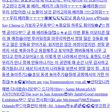
비오는데!! 월요일인데 왜 비오는데.. 우리 베러들 더 힘들어진다
구
고맙다 진짜 울 베러.. 베러가 1등이야ㅜㅜㅜㅜ😭
베러들!!!!!!
우리 상탔어😍 나 눈물이 날것 같어
고마워 베러들 !!!!!
고마워ㅜㅜ
ㅜㅜ우리 베러들ㅜㅜㅜㅜ💟💟
🪐🪐🪐
모닝 용승시
I love u💜
Smile
Say Cheese☺️
가보자구우웅💜🤍👊
화요일 하루도 화이팅⚽️🏀!! 컴
백 곧이다💜🤍 곧 봐 베러들😘🥰☺️👊👍🏻 이번 활동 이모티콘 많
이 쓸 예정😆
이번 투어일정을 마무리하면서 정말 많은 것들을 배
우고 많은 것들을 얻어가요. 쉽지만은 않은 여정이었지만, 정말 끝
까지 서로 복돋아주고 응원해주고 토닥여준 멤버들에게 너무 고
맙다고 전하고싶어요!! 또 이렇게 먼 나라에서 언어도 표현도 다른
우리가 만나 함께 만들어나가는 이 공연에 매 순간 너무 감사하고
즐거웠습니다 새삼 티셔츠의 나라들을 보면서 정말 많이 힘...
초딩
동생 놀아주기2😂
초딩 동생 놀아주기😅
칠레 공항에서의 거한 아
침😘👊
✈️🎧⛲️
Where are you Yongseung
love you all ❤️
산타모니카
해변 다녀왔습니당💜🤍 드디어!!
Hey~ Santa Monica
SAN
ANTONIO😉
The way to San Antonio😎
My family
Good morning
Exhibition💜🤍 모닝 전시회!!😘
Lake Michigan🫠
98즈
Happy
Orlando💜🤍
아틀란타 바바~
Hi, Atlanta👋✈️
🌈🌈🎧
🎧🎧
부끄럽구