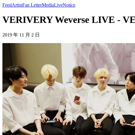
Feed
Artist
Fan Letter
Media
Live
Notice
VERIVERY Weverse LIVE - 
2019 年 11 月 2 日