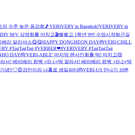
즈의 수준 높은 음감회🎵
VERIVERY in Bangkok!
VERIVERY in
DIY M/V 상영회를 마치고🎬
벨벨고 1학년 9반 수업시작
퇴근길
베리 딜리셔스😋😋
HAPPY DONGHEON DAY🎂
VERI-CHILL
ERY #TagTagTag #VERRER❤
#VERIVERY #TagTagTag
NHO DAY🎂
'VERI-ABLE' 마지막 팬사인회를 딱! 마치고😢
라서! 베리베리 컴백 ⭐D-1⭐
딱 잘라서! 베리베리 컴백 ⭐D-2⭐
딱
기념!!♡😍
강민이의 나홀로 생일파티🎂
VERI-US 만나기 10분