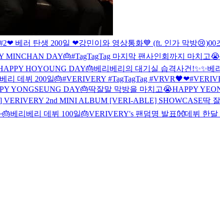
#2
❤ 베러 탄생 200일 ❤
강민이와 영상통화💙 (ft. 인가 막방😢)
00
Y MINCHAN DAY🎂
#TagTagTag 마지막 팬사인회까지 마치고😭
HAPPY HOYOUNG DAY🎂
베리베리의 대기실 습격사건!✨✨
베리
베리 데뷔 200일🎂
#VERIVERY #TagTagTag #VRVR🖤❤
#VERIV
PY YONGSEUNG DAY🎂
딱잘말 막방을 마치고😭
HAPPY YEO
ll] VERIVERY 2nd MINI ALBUM [VERI-ABLE] SHOWCASE
딱 잘
~
🎂베리베리 데뷔 100일🎂
VERIVERY's 팬덤명 발표👐
데뷔 한달 