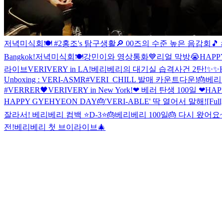
저녁미식회🍽 #2
홍조's 탐구생활🔎
00즈의 수준 높은 음감회🎵 
Bangkok!
저녁미식회🍽
강민이와 영상통화💙
리얼 막방😭
HAPP
라이브
VERIVERY in LA!
베리베리의 대기실 습격사건 2탄!✨✨
Unboxing : VERI-ASMR
#VERI_CHILL 발매 카운트다운!
🎂베리
#VERRER🖤
VERIVERY in New York!
❤ 베러 탄생 100일 ❤
HAP
HAPPY GYEHYEON DAY🎂
'VERI-ABLE' 딱 열어서 말해!
[Fu
잘라서! 베리베리 컴백 ⭐D-3⭐
🎂베리베리 100일🎂 다시 왔어요
전!
베리베리 첫 브이라이브🎄