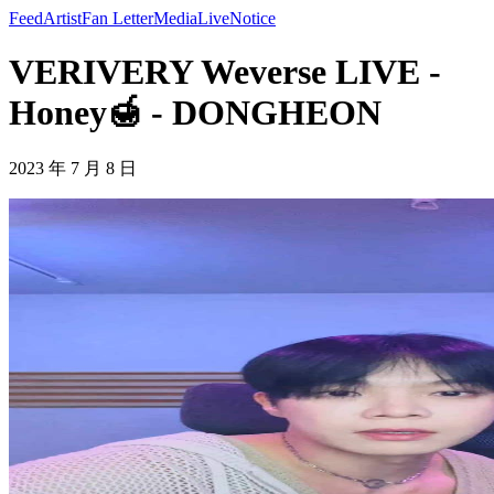
Feed
Artist
Fan Letter
Media
Live
Notice
VERIVERY Weverse LIVE -
Honey🍯 - DONGHEON
2023 年 7 月 8 日