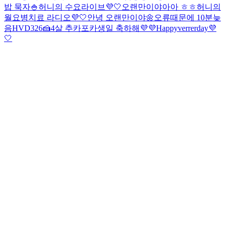
밥 묵자🍚
허니의 수요라이브💜🤍
오랜만이야아아 ㅎㅎ
허니의
월요병치료 라디오💜🤍
안녕 오랜만이야🌼
오류때문에 10분늦
음
HVD326🍰
4살 추카포카
생일 축하해💜💜
Happyverrerday💜
🤍