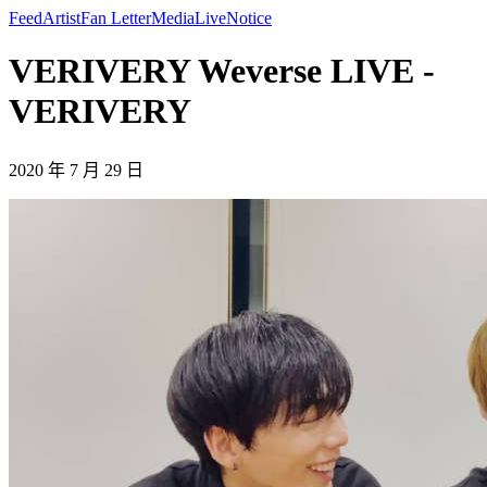
Feed
Artist
Fan Letter
Media
Live
Notice
VERIVERY Weverse LIVE -
VERIVERY
2020 年 7 月 29 日