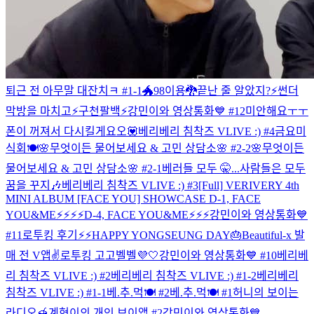
퇴근 전 아무말 대잔치ㅋ #1-1
🐲98이용🐉
끝난 줄 알았지?⚡️
썬더
막방을 마치고⚡️
구천팔백⚡️
강민이와 영상통화💙 #12
미안해요ㅜㅜ
폰이 꺼져서 다시킬게요오💟
베리베리 침착즈 VLIVE :) #4
금요미
식회🍽
🌸무엇이든 물어보세요 & 고민 상담소🌸 #2-2
🌸무엇이든
물어보세요 & 고민 상담소🌸 #2-1
베러들 모두 🤫...
사람들은 모두
꿈을 꾸지🎶
베리베리 침착즈 VLIVE :) #3
[Full] VERIVERY 4th
MINI ALBUM [FACE YOU] SHOWCASE
D-1, FACE
YOU&ME⚡️⚡️⚡️⚡️
D-4, FACE YOU&ME⚡️⚡️⚡️
강민이와 영상통화💙
#11
로투킹 후기⚡️⚡️
HAPPY YONGSEUNG DAY🎂
Beautiful-x 발
매 전 V앱✌️
로투킹 고고벨벨💜🤍
강민이와 영상통화💙 #10
베리베
리 침착즈 VLIVE :) #2
베리베리 침착즈 VLIVE :) #1-2
베리베리
침착즈 VLIVE :) #1-1
베.추.먹🍽 #2
베.추.먹🍽 #1
허니의 보이는
라디오🍯
계현이의 개인 브이앱 #2
강민이와 영상통화💙