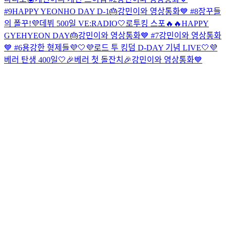
#9
HAPPY YEONHO DAY D-1🎂
강민이와 영상통화💙 #8
장꾸들
의 폴꾸!
💜데뷔 500일 VE:RADIO🤍
로투킹 스포🔥🔥
HAPPY
GYEHYEON DAY🎂
강민이와 영상통화💙 #7
강민이와 영상통화
💙 #6
용강한 형제들💜🤍
💜로드 투 킹덤 D-DAY 기념 LIVE🤍
💜
베러 탄생 400일🤍
🎉베러 첫 돌잔치🎉
강민이와 영상통화💙