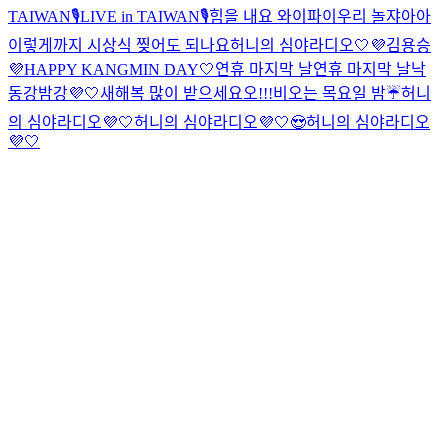
TAIWAN🎙️
LIVE in TAIWAN🎙️
힘을 내요 와이파이
우리 놀쟈아아
이렇게까지 시상식 찢어도 되나요
허니의 심야라디오🤍💜
김용승
💜HAPPY KANGMIN DAY🤍
연휴 마지막 날
연휴 마지막 날
낙
동강밤강💜🤍
새해복 많이 받으세요오!!!
비오는 목요일 밤☔️
허니
의 심야라디오💜🤍
허니의 심야라디오💜🤍😍
허니의 심야라디오
💜🤍