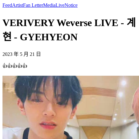
Feed
Artist
Fan Letter
Media
Live
Notice
VERIVERY Weverse LIVE - 계
현 - GYEHYEON
2023 年 5 月 21 日
👍👍👍👍👍