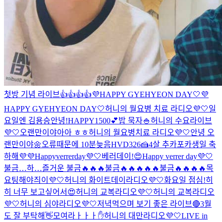
첫방 기념 라이브👍👍👍👍
💜HAPPY GYEHYEON DAY🤍
💜
HAPPY GYEHYEON DAY🤍
허니의 월요병 치료 라디오💜🤍
일
요일엔 김용승
안녕!
HAPPY1500💕
밥 묵자🍚
허니의 수요라이브
💜🤍
오랜만이야아아 ㅎㅎ
허니의 월요병치료 라디오💜🤍
안녕 오
랜만이야🌼
오류때문에 10분늦음
HVD326🍰
4살 추카포카
생일 축
하해💜💜
Happyverrerday💜🤍
베러데이!😍
Happy verrer day💜🤍
불금…
하…즐거운 불금🔥🔥🔥
불금🔥🔥🔥🔥🔥
불금🔥🔥🔥🔥
목
요팅해야즤이💜🤍
허니의 화이트데이라디오💜🤍
화요일 점심!
히
히 너무 보고싶어서😍
허니의 교복라디오💜🤍
허니의 교복라디오
💜🤍
허니의 심야라디오💜🤍
저녁먹으며 보기 좋은 라이브🔴
3월
도 잘 부탁해👋
모여라ㅏㅏㅏ✋
허니의 대만라디오💜🤍
LIVE in