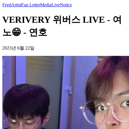
Feed
Artist
Fan Letter
Media
Live
Notice
VERIVERY 위버스 LIVE - 여
노😁 - 연호
2023년 6월 22일