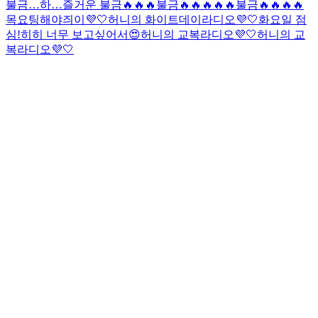
불금…
하…즐거운 불금🔥🔥🔥
불금🔥🔥🔥🔥🔥
불금🔥🔥🔥🔥
목요팅해야즤이💜🤍
허니의 화이트데이라디오💜🤍
화요일 점
심!
히히 너무 보고싶어서😍
허니의 교복라디오💜🤍
허니의 교
복라디오💜🤍