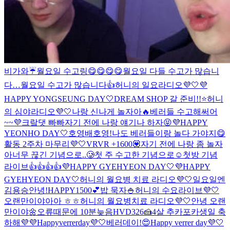
비가와☔️
월요일 수고링😋😋😋😋
월요일 다들 수고가 많습니
다…
월요일 수고가 많습니다👍
허니의 일요라디오💜🤍
💜
HAPPY YONGSEUNG DAY🤍
DREAM SHOP 갈 준비!!⭐️
허니
의 심야라디오💜🤍
나랑 신나게 놀자아🔥
베러들 수고해써어
~~💜
크랔댓 빠빠
자기 전에 나랑 얘기나 하자😝
💜HAPPY
YEONHO DAY🤍
호영배
호영!
나도 베러들이랑 놀다 가야지😋
활동 2주차 마무리💜🤍
VRVR +1600💟
자기 전에 나랑 좀 놀자
아
너무 끊긴 기념으로..🥲
첫 주 수고한 기념으로☺️
첫방 기념
라이브👍👍👍👍
💜HAPPY GYEHYEON DAY🤍
💜HAPPY
GYEHYEON DAY🤍
허니의 월요병 치료 라디오💜🤍
일요일엔
김용승
안녕!
HAPPY1500💕
밥 묵자🍚
허니의 수요라이브💜🤍
오랜만이야아아 ㅎㅎ
허니의 월요병치료 라디오💜🤍
안녕 오랜
만이야🌼
오류때문에 10분늦음
HVD326🍰
4살 추카포카
생일 축
하해💜💜
Happyverrerday💜🤍
베러데이!😍
Happy verrer day💜🤍