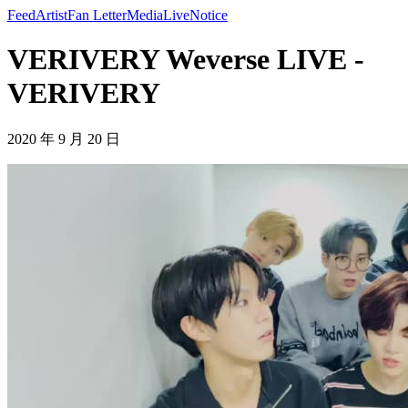
Feed
Artist
Fan Letter
Media
Live
Notice
VERIVERY Weverse LIVE -
VERIVERY
2020 年 9 月 20 日