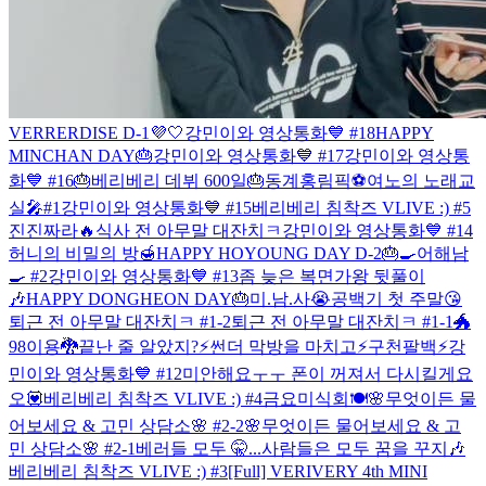
VERRERDISE D-1💜🤍
강민이와 영상통화💙 #18
HAPPY
MINCHAN DAY🎂
강민이와 영상통화💙 #17
강민이와 영상통
화💙 #16
🎂베리베리 데뷔 600일🎂
동계홍림픽⚽️
여노의 노래교
실🎤#1
강민이와 영상통화💙 #15
베리베리 침착즈 VLIVE :) #5
진진짜라🔥
식사 전 아무말 대잔치ㅋ
강민이와 영상통화💙 #14
허니의 비밀의 방🍯
HAPPY HOYOUNG DAY D-2🎂
🍳어해남
🍳 #2
강민이와 영상통화💙 #13
좀 늦은 복면가왕 뒷풀이
🎶
HAPPY DONGHEON DAY🎂
미.남.사😭
공백기 첫 주말😘
퇴근 전 아무말 대잔치ㅋ #1-2
퇴근 전 아무말 대잔치ㅋ #1-1
🐲
98이용🐉
끝난 줄 알았지?⚡️
썬더 막방을 마치고⚡️
구천팔백⚡️
강
민이와 영상통화💙 #12
미안해요ㅜㅜ 폰이 꺼져서 다시킬게요
오💟
베리베리 침착즈 VLIVE :) #4
금요미식회🍽
🌸무엇이든 물
어보세요 & 고민 상담소🌸 #2-2
🌸무엇이든 물어보세요 & 고
민 상담소🌸 #2-1
베러들 모두 🤫...
사람들은 모두 꿈을 꾸지🎶
베리베리 침착즈 VLIVE :) #3
[Full] VERIVERY 4th MINI