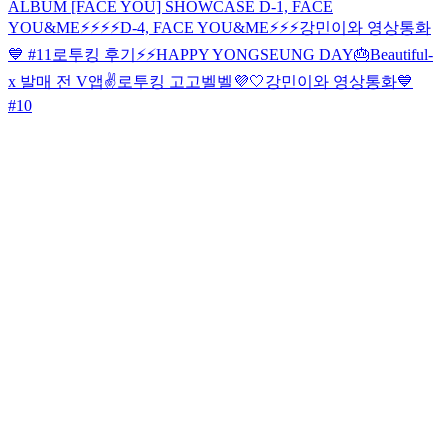
ALBUM [FACE YOU] SHOWCASE
D-1, FACE
YOU&ME⚡️⚡️⚡️⚡️
D-4, FACE YOU&ME⚡️⚡️⚡️
강민이와 영상통화
💙 #11
로투킹 후기⚡️⚡️
HAPPY YONGSEUNG DAY🎂
Beautiful-
x 발매 전 V앱✌️
로투킹 고고벨벨💜🤍
강민이와 영상통화💙
#10