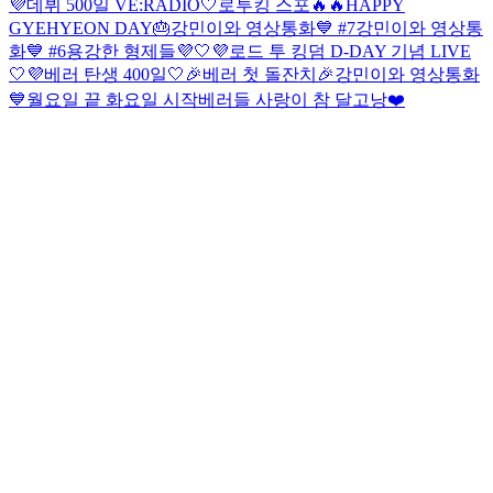
💜데뷔 500일 VE:RADIO🤍
로투킹 스포🔥🔥
HAPPY
GYEHYEON DAY🎂
강민이와 영상통화💙 #7
강민이와 영상통
화💙 #6
용강한 형제들💜🤍
💜로드 투 킹덤 D-DAY 기념 LIVE
🤍
💜베러 탄생 400일🤍
🎉베러 첫 돌잔치🎉
강민이와 영상통화
💙
월요일 끝 화요일 시작
베러들 사랑이 참 달고낭❤️