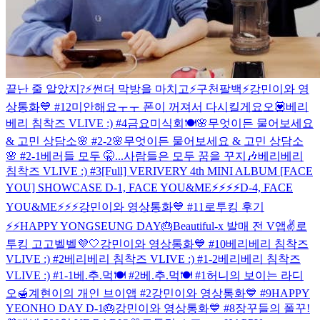
끝난 줄 알았지?⚡️
썬더 막방을 마치고⚡️
구천팔백⚡️
강민이와 영
상통화💙 #12
미안해요ㅜㅜ 폰이 꺼져서 다시킬게요오💟
베리
베리 침착즈 VLIVE :) #4
금요미식회🍽
🌸무엇이든 물어보세요
& 고민 상담소🌸 #2-2
🌸무엇이든 물어보세요 & 고민 상담소
🌸 #2-1
베러들 모두 🤫...
사람들은 모두 꿈을 꾸지🎶
베리베리
침착즈 VLIVE :) #3
[Full] VERIVERY 4th MINI ALBUM [FACE
YOU] SHOWCASE
D-1, FACE YOU&ME⚡️⚡️⚡️⚡️
D-4, FACE
YOU&ME⚡️⚡️⚡️
강민이와 영상통화💙 #11
로투킹 후기
⚡️⚡️
HAPPY YONGSEUNG DAY🎂
Beautiful-x 발매 전 V앱✌️
로
투킹 고고벨벨💜🤍
강민이와 영상통화💙 #10
베리베리 침착즈
VLIVE :) #2
베리베리 침착즈 VLIVE :) #1-2
베리베리 침착즈
VLIVE :) #1-1
베.추.먹🍽 #2
베.추.먹🍽 #1
허니의 보이는 라디
오🍯
계현이의 개인 브이앱 #2
강민이와 영상통화💙 #9
HAPPY
YEONHO DAY D-1🎂
강민이와 영상통화💙 #8
장꾸들의 폴꾸!