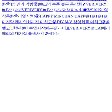
화💙 (ft. 인가 막방😢)
00즈의 수준 높은 음감회🎵
VERIVERY
in Bangkok!
VERIVERY in Bangkok!
저녁미식회🍽
강민이와 영
상통화💙
리얼 막방😭
HAPPY MINCHAN DAY🎂
#TagTagTag
마지막 팬사인회까지 마치고😭
DIY M/V 상영회를 마치고🎬
벨
벨고 1학년 9반 수업시작
퇴근길 라이브
VERIVERY in LA!
베리
베리의 대기실 습격사건 2탄!✨✨