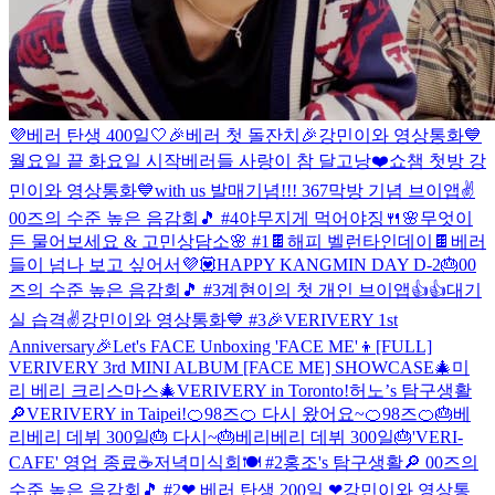
💜베러 탄생 400일🤍
🎉베러 첫 돌잔치🎉
강민이와 영상통화💙
월요일 끝 화요일 시작
베러들 사랑이 참 달고낭❤️
쇼챔 첫방 강
민이와 영상통화💙
with us 발매기념!!!
367
막방 기념 브이앱✌️
00즈의 수준 높은 음감회🎵 #4
야무지게 먹어야징🍴
🌸무엇이
든 물어보세요 & 고민상담소🌸 #1
🍫해피 벨런타인데이🍫
베러
들이 넘나 보고 싶어서💜💟
HAPPY KANGMIN DAY D-2🎂
00
즈의 수준 높은 음감회🎵 #3
계현이의 첫 개인 브이앱👍👍
대기
실 습격✌️
강민이와 영상통화💙 #3
🎉VERIVERY 1st
Anniversary🎉
Let's FACE Unboxing 'FACE ME'👦
[FULL]
VERIVERY 3rd MINI ALBUM [FACE ME] SHOWCASE
🎄미
리 베리 크리스마스🎄
VERIVERY in Toronto!
허노’s 탐구생활
🔎
VERIVERY in Taipei!
🍊98즈🍊 다시 왔어요~
🍊98즈🍊
🎂베
리베리 데뷔 300일🎂 다시~
🎂베리베리 데뷔 300일🎂
'VERI-
CAFE' 영업 종료☕
저녁미식회🍽 #2
홍조's 탐구생활🔎
00즈의
수준 높은 음감회🎵 #2
❤ 베러 탄생 200일 ❤
강민이와 영상통