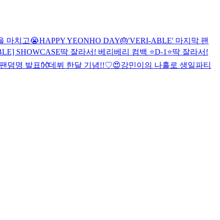
을 마치고😭
HAPPY YEONHO DAY🎂
'VERI-ABLE' 마지막 팬
-ABLE] SHOWCASE
딱 잘라서! 베리베리 컴백 ⭐D-1⭐
딱 잘라서!
s 팬덤명 발표👐
데뷔 한달 기념!!♡😍
강민이의 나홀로 생일파티