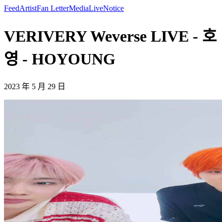
Feed
Artist
Fan Letter
Media
Live
Notice
VERIVERY Weverse LIVE - 호
영 - HOYOUNG
2023 年 5 月 29 日