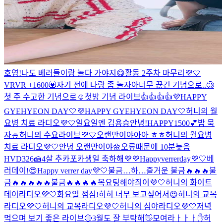
호영!
나도 베러들이랑 놀다 가야지😋
활동 2주차 마무리💜🤍
VRVR +1600💟
자기 전에 나랑 좀 놀자아
너무 끊긴 기념으로..🥲
첫 주 수고한 기념으로☺️
첫방 기념 라이브👍👍👍👍
💜HAPPY
GYEHYEON DAY🤍
💜HAPPY GYEHYEON DAY🤍
허니의 월
요병 치료 라디오💜🤍
일요일엔 김용승
안녕!
HAPPY1500💕
밥 묵
자🍚
허니의 수요라이브💜🤍
오랜만이야아아 ㅎㅎ
허니의 월요병
치료 라디오💜🤍
안녕 오랜만이야🌼
오류때문에 10분늦음
HVD326🍰
4살 추카포카
생일 축하해💜💜
Happyverrerday💜🤍
베
러데이!😍
Happy verrer day💜🤍
불금…
하…즐거운 불금🔥🔥🔥
불
금🔥🔥🔥🔥🔥
불금🔥🔥🔥🔥
목요팅해야즤이💜🤍
허니의 화이트
데이라디오💜🤍
화요일 점심!
히히 너무 보고싶어서😍
허니의 교복
라디오💜🤍
허니의 교복라디오💜🤍
허니의 심야라디오💜🤍
저녁
먹으며 보기 좋은 라이브🔴
3월도 잘 부탁해👋
모여라ㅏㅏㅏ✋
허