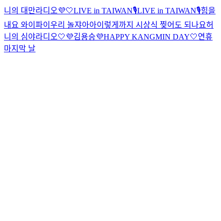
니의 대만라디오💜🤍
LIVE in TAIWAN🎙️
LIVE in TAIWAN🎙️
힘을
내요 와이파이
우리 놀쟈아아
이렇게까지 시상식 찢어도 되나요
허
니의 심야라디오🤍💜
김용승
💜HAPPY KANGMIN DAY🤍
연휴
마지막 날