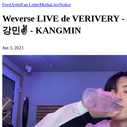
Feed
Artist
Fan Letter
Media
Live
Notice
Weverse LIVE de VERIVERY -
강민✌️ - KANGMIN
Jun 3, 2023