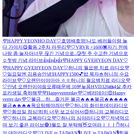
💜HAPPY YEONHO DAY🤍
호영배
호영!
나도 베러들이랑 놀
다 가야지😋
활동 2주차 마무리💜🤍
VRVR +1600💟
자기 전에
나랑 좀 놀자아
너무 끊긴 기념으로..🥲
첫 주 수고한 기념으로
☺️
첫방 기념 라이브👍👍👍👍
💜HAPPY GYEHYEON DAY🤍
💜HAPPY GYEHYEON DAY🤍
허니의 월요병 치료 라디오💜
🤍
일요일엔 김용승
안녕!
HAPPY1500💕
밥 묵자🍚
허니의 수요
라이브💜🤍
오랜만이야아아 ㅎㅎ
허니의 월요병치료 라디오💜
🤍
안녕 오랜만이야🌼
오류때문에 10분늦음
HVD326🍰
4살 추카
포카
생일 축하해💜💜
Happyverrerday💜🤍
베러데이!😍
Happy
verrer day💜🤍
불금…
하…즐거운 불금🔥🔥🔥
불금🔥🔥🔥🔥🔥
불금🔥🔥🔥🔥
목요팅해야즤이💜🤍
허니의 화이트데이라디오
💜🤍
화요일 점심!
히히 너무 보고싶어서😍
허니의 교복라디오
💜🤍
허니의 교복라디오💜🤍
허니의 심야라디오💜🤍
저녁먹으
며 보기 좋은 라이브🔴
3월도 잘 부탁해👋
모여라ㅏㅏㅏ✋
허니
의 대만라디오💜🤍
LIVE in TAIWAN🎙️
LIVE in TAIWAN🎙️
힘을