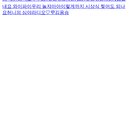
내요 와이파이
우리 놀쟈아아
이렇게까지 시상식 찢어도 되나
요
허니의 심야라디오🤍💜
김용승