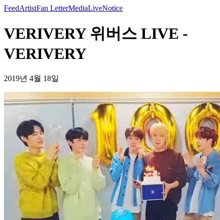
Feed
Artist
Fan Letter
Media
Live
Notice
VERIVERY 위버스 LIVE -
VERIVERY
2019년 4월 18일