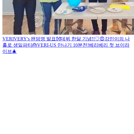
VERIVERY's 팬덤명 발표👐
데뷔 한달 기념!!♡😍
강민이의 나
홀로 생일파티🎂
VERI-US 만나기 10분전!
베리베리 첫 브이라
이브🎄