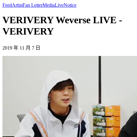
Feed
Artist
Fan Letter
Media
Live
Notice
VERIVERY Weverse LIVE -
VERIVERY
2019 年 11 月 7 日