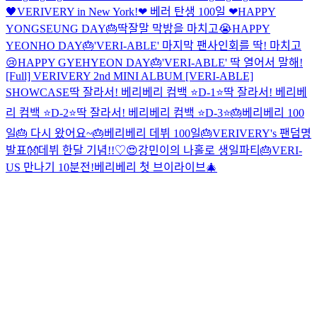
🖤
VERIVERY in New York!
❤ 베러 탄생 100일 ❤
HAPPY
YONGSEUNG DAY🎂
딱잘말 막방을 마치고😭
HAPPY
YEONHO DAY🎂
'VERI-ABLE' 마지막 팬사인회를 딱! 마치고
😢
HAPPY GYEHYEON DAY🎂
'VERI-ABLE' 딱 열어서 말해!
[Full] VERIVERY 2nd MINI ALBUM [VERI-ABLE]
SHOWCASE
딱 잘라서! 베리베리 컴백 ⭐D-1⭐
딱 잘라서! 베리베
리 컴백 ⭐D-2⭐
딱 잘라서! 베리베리 컴백 ⭐D-3⭐
🎂베리베리 100
일🎂 다시 왔어요~
🎂베리베리 데뷔 100일🎂
VERIVERY's 팬덤명
발표👐
데뷔 한달 기념!!♡😍
강민이의 나홀로 생일파티🎂
VERI-
US 만나기 10분전!
베리베리 첫 브이라이브🎄