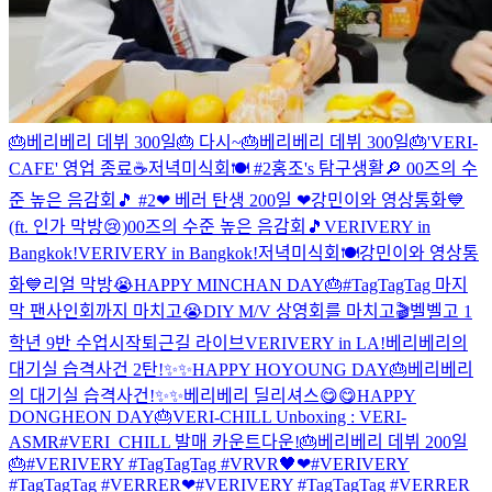
🎂베리베리 데뷔 300일🎂 다시~
🎂베리베리 데뷔 300일🎂
'VERI-
CAFE' 영업 종료☕
저녁미식회🍽 #2
홍조's 탐구생활🔎
00즈의 수
준 높은 음감회🎵 #2
❤ 베러 탄생 200일 ❤
강민이와 영상통화💙
(ft. 인가 막방😢)
00즈의 수준 높은 음감회🎵
VERIVERY in
Bangkok!
VERIVERY in Bangkok!
저녁미식회🍽
강민이와 영상통
화💙
리얼 막방😭
HAPPY MINCHAN DAY🎂
#TagTagTag 마지
막 팬사인회까지 마치고😭
DIY M/V 상영회를 마치고🎬
벨벨고 1
학년 9반 수업시작
퇴근길 라이브
VERIVERY in LA!
베리베리의
대기실 습격사건 2탄!✨✨
HAPPY HOYOUNG DAY🎂
베리베리
의 대기실 습격사건!✨✨
베리베리 딜리셔스😋😋
HAPPY
DONGHEON DAY🎂
VERI-CHILL Unboxing : VERI-
ASMR
#VERI_CHILL 발매 카운트다운!
🎂베리베리 데뷔 200일
🎂
#VERIVERY #TagTagTag #VRVR🖤❤
#VERIVERY
#TagTagTag #VERRER❤
#VERIVERY #TagTagTag #VERRER