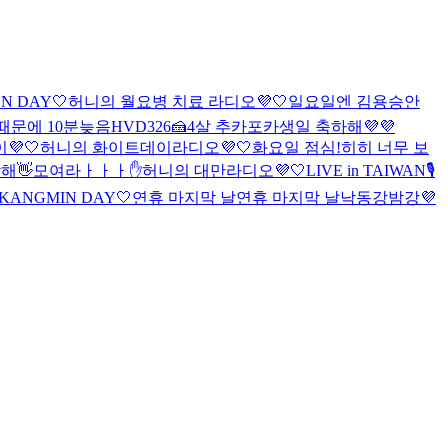
N DAY🤍
허니의 월요병 치료 라디오💜🤍
일요일엔 김용승
안
때문에 10분늦음
HVD326🍰
4살 추카포카
생일 축하해💜💜
💜🤍
허니의 화이트데이라디오💜🤍
화요일 점심!
히히 너무 보
해👋
모여라ㅏㅏㅏ✋
허니의 대만라디오💜🤍
LIVE in TAIWAN🎙️
 KANGMIN DAY🤍
연휴 마지막 날
연휴 마지막 날
낙동강밤강💜