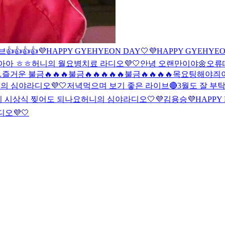
👍👍👍👍
💜HAPPY GYEHYEON DAY🤍
💜HAPPY GYEHYEO
아아 ㅎㅎ
허니의 월요병치료 라디오💜🤍
안녕 오랜만이야🌼
오류
즐거운 불금🔥🔥🔥
불금🔥🔥🔥🔥🔥
불금🔥🔥🔥🔥
목요팅해야즤이
의 심야라디오💜🤍
저녁먹으며 보기 좋은 라이브🔴
3월도 잘 부탁
 시상식 찢어도 되나요
허니의 심야라디오🤍💜
김용승
💜HAPPY
오💜🤍