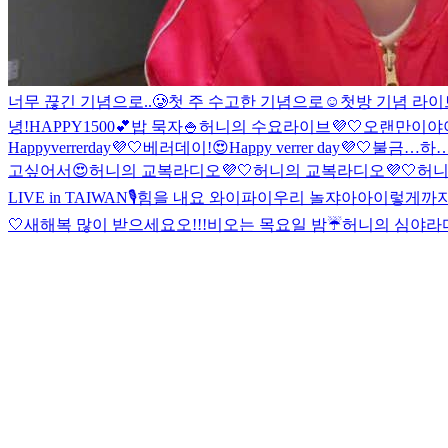
너무 끊긴 기념으로..🥲
첫 주 수고한 기념으로☺️
첫방 기념 라이브
녕!
HAPPY1500💕
밥 묵자🍚
허니의 수요라이브💜🤍
오랜만이야
Happyverrerday💜🤍
베러데이!😍
Happy verrer day💜🤍
불금…
하…
고싶어서😍
허니의 교복라디오💜🤍
허니의 교복라디오💜🤍
허니
LIVE in TAIWAN🎙️
힘을 내요 와이파이
우리 놀쟈아아
이렇게까지
🤍
새해복 많이 받으세요오!!!
비오는 목요일 밤☔️
허니의 심야라디