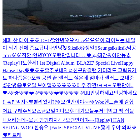
해피 찬 데이 💙💛 D+1🥺
안녕💛
💙Alice💛
💙💛
이 라이브는 내일
이 되기 전에 종료됩니다
안녕👋
Siksik😆
생일!!
Seungsiksiksik
막공
ㅠㅠ
💛💛
잠깐!
안녕👋👋
오랜만입니다 . . 🖤-@
짜잔
뭐야
안뇽🎸
[Replay] [도한세] 1st Digital Album 'BLAZE' Special Live
Happy
Hanse Day💚🖤💛💙
즐추보내자☺️
친구랑
갈땐 가더라도 그릭요거
트 하나쯤은✨
오늘 공연 끝!
샐러드 싫은데 엄마가 샐러드 보내줌
🥲
안녕😆
토요일 브이앱💛
💛💙
💛💛
아주 잠깐!ㅋㅋㅋ
오랜만에..
🖤-
💛🐥💛
🧡❤️💜💙💚💛
❤️🧡💛💚💙💜
❤️‍🔥
안녕하세요
안녕하세요
!! ☀️
밥먹자~
💜
빨리왔지?!💛
오랜만이야~~💛
Woo
핸드폰에 갇혔
어요 구해주세요⚠️
금요일이다
오후 대기
오늘두
저녁먹고 땡 집을
나서려는데~
물금 함께하자^_^
오랜만이야~~
[Replay] HAN
SEUNG WOO 한승우 [Fade] SPECIAL VLIVE
짧게 우야 와따💜
💜하트해