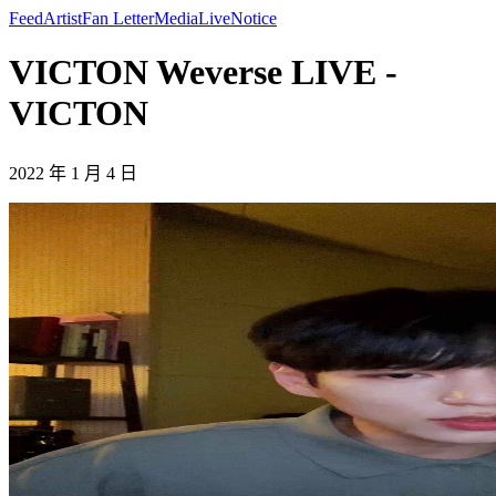
Feed
Artist
Fan Letter
Media
Live
Notice
VICTON Weverse LIVE -
VICTON
2022 年 1 月 4 日