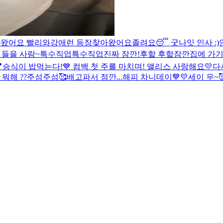
왔어요 빨리와
강애런 등장
찾아왔어요
졸려요😴 굿나잇 인사 :)
 들을 사람~
특수직업
특수직업
진짜 잠깐!
후핰 후핰
잠깐
집에 가기 

승식이 밥먹는다!
💙 컴백 첫 주를 마치며! 앨리스 사랑해요💛
다
뭐해 ??
주섬주섬🥰
배고파서 점깐...
해피 차니데이💙💛
세이 우~
