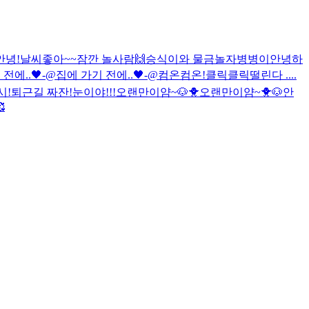
안녕!
날씨좋아~~
잠깐 놀사람🙌
승식이와 물금
놀자
병병이
안녕하
전에..🖤-@
집에 가기 전에..🖤-@
컴온컴온!
클릭클릭
떨린다 ....
시!
퇴근길 짜잔!
눈이야!!!
오랜만이얌~🐶🐥
오랜만이얌~🐥🐶
안
