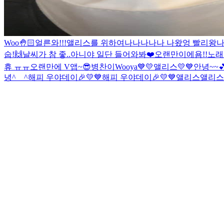
Woo🤚🏻
얼른와!!!
앨리스를 위하여
나나나나나 나왔엉 빨리왕
나
숩!🙌
날씨가 참 좋..아니야 일단 들어와봐❤️
오랜만이에욤!!
노래
휴 ㅠㅠ
오랜만에 V앱~😎
병찬이
Wooya
💙💛앨리스💛💙
안녕~~
녕^__^
해피 우야데이🎉💛💙
해피 우야데이🎉💛💙
앨리스
앨리스 