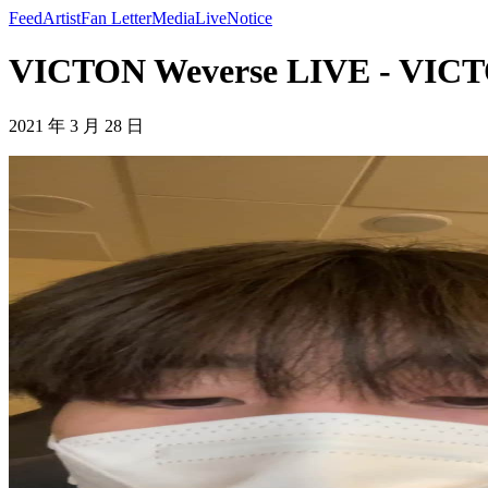
Feed
Artist
Fan Letter
Media
Live
Notice
VICTON Weverse LIVE - VIC
2021 年 3 月 28 日