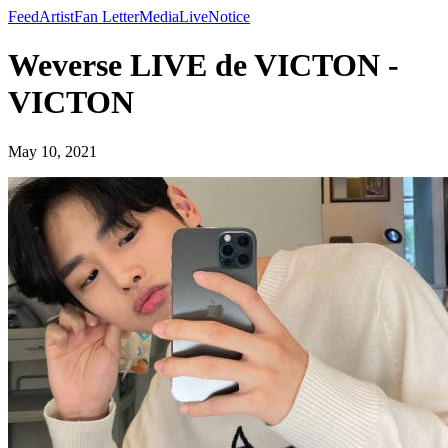
Feed
Artist
Fan Letter
Media
Live
Notice
Weverse LIVE de VICTON -
VICTON
May 10, 2021