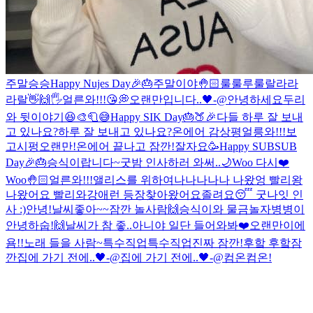
주말
승승
Happy Nujes Day🎉🎂
주말이야🤚🏻
룰룰루룰랄라라
라랄
👋🙌🖐
얼른와!!!😘
💭
오랜만입니다..🖤-@
안녕하세요
두리
와 뒷이야기😆
🎨🧻😅
Happy SIK Day🎂🍑🎉
다들 하루 잘 보내
고 있나요?
하루 잘 보내고 있나요?
온에어 감상평
얼릉와!!!보
고시펑
오랜만!
온에어 끝나고 잠깐!
잘자요
🥳Happy SUBSUB
Day🎉🎂
승식이랍니다~
굿밤 인사하러 와써..🌙
Woo 다시❤️
Woo🤚🏻
얼른와!!!
앨리스를 위하여
나나나나나 나왔엉 빨리왕
나왔어요 빨리와
강애런 등장
찾아왔어요
졸려요😴 굿나잇 인
사 :)
안녕!
날씨좋아~~
잠깐 놀사람🙌
승식이와 물금
놀자
병병이
안녕하숩!🙌
날씨가 참 좋..아니야 일단 들어와봐❤️
오랜만이에
욤!!
노래 들을 사람~
특수직업
특수직업
진짜 잠깐!
후핰 후핰
잠
깐
집에 가기 전에..🖤-@
집에 가기 전에..🖤-@
컴온컴온!