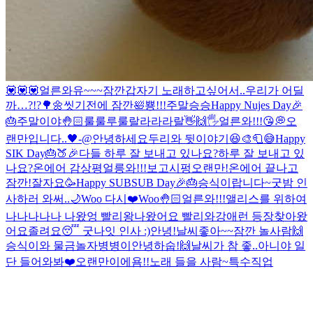
💟💟💟
얼른와유~~~
잠깐
갑자기 노래하고싶어서..
우리가 어딜
까…?!?🌳🌼
씻기전에 잠깐🛀
뿅!!!
주말
승승
Happy Nujes Day🎉
🎂
주말이야🤚🏻
룰룰루룰랄라라라랄
👋🙌🖐
얼른와!!!😘
💭
오
랜만입니다..🖤-@
안녕하세요
두리와 뒷이야기😆
🎨🧻😅
Happy
SIK Day🎂🍑🎉
다들 하루 잘 보내고 있나요?
하루 잘 보내고 있
나요?
온에어 감상평
얼릉와!!!보고시펑
오랜만!
온에어 끝나고
잠깐!
잘자요
🥳Happy SUBSUB Day🎉🎂
승식이랍니다~
굿밤 인
사하러 와써..🌙
Woo 다시❤️
Woo🤚🏻
얼른와!!!
앨리스를 위하여
나나나나나 나왔엉 빨리왕
나왔어요 빨리와
강애런 등장
찾아왔
어요
졸려요😴 굿나잇 인사 :)
안녕!
날씨좋아~~
잠깐 놀사람🙌
승식이와 물금
놀자
병병이
안녕하숩!🙌
날씨가 참 좋..아니야 일
단 들어와봐❤️
오랜만이에욤!!
노래 들을 사람~
특수직업