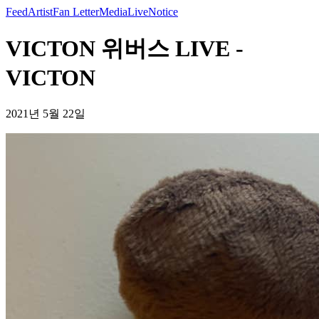
Feed
Artist
Fan Letter
Media
Live
Notice
VICTON 위버스 LIVE -
VICTON
2021년 5월 22일