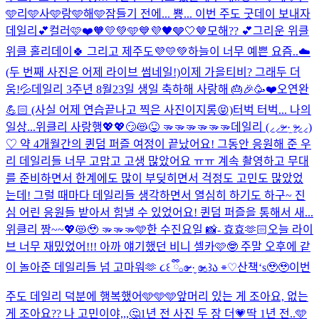
🩵리🩵사🩵랑🩵해🩵
잠들기 전에... 뿅... 이번 주도 굿데이 보내자
데일리💕
컬러🩷❤️🧡💛💚🩵💙💜🖤🩶🤍🤎
모해?? 💕
그리운 위클
위클 홀리데이🍀 그리고 제주도💜💛💚
하늘이 너무 예쁜 요즘..☁️
(두 번째 사진은 어제 라이브 썸네일!)
이제 가을티비? 그래두 더
움!💦
데일리 3주년 8월23일 생일 축하해 사랑해 🎂🎉🥳❤️
오연완
💪🏻 (사실 어제 연습끝나고 찍은 사진이지롱😝)
터벅 터벅... 나의
일상...
위클리 사랑행💖💖😏😻😝 🫳🫳🫳🫳🫳🫳
데일리 (⸝⸝ᵒ̴̶̷ ·̫ ᵒ̴̶̷⸝⸝)
♡ 약 4개월간의 퀸덤 퍼즐 여정이 끝났어요! 그동안 응원해 준 우
리 데일리들 너무 고맙고 고생 많았어요 ㅠㅠ 계속 촬영하고 무대
를 준비하면서 한계에도 많이 부딪히면서 걱정도 고민도 많았었
는데! 그럴 때마다 데일리들 생각하면서 열심히 하기도 하구~ 진
심 어린 응원들 받아서 힘낼 수 있었어요! 퀸덤 퍼즐을 통해서 새...
위클리 짱~~💖😻🥹 🫳🫳🫳
🩵한 수진요일 📸- 효효🫶🏻
오늘 라이
브 너무 재밌었어!!! 아까 얘기했던 비니 셀카🩷🤓 주말 오후에 같
이 놀아준 데일리들 넘 고마워🫶 ૮꒰ ྀི𓂂ɞ̴̶̷ ·̮ ɞ̴̶̷𓂂꒱ა ⌯♡
산책‘s🥹🥹
이번
주도 데일리 덕분에 행복했어🩵🩵🩵
앞머리 있는 게 조아요, 없는
게 조아요?? 나 고민이야,,,🤔
1년 전 사진 두 장 더💗
딱 1년 전..🩵