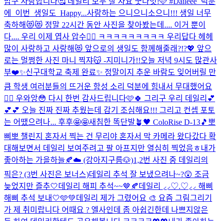
맙구 사랑합니다🥰 데일리 모두 잘 자요 굿나잇!🩷 #Daileee_덕분
에_이번_생일도_Happy...
사랑하는 으니으니소으니!!! 생일 너무
축하해😻😻 정말 22시간 동안 사진을 찾아봤는데.... 이거 뿐이
다.... 우리 이제 엽사 압수🤦‍♀️ ㅋㅋㅋㅋㅋㅋㅋㅋㅋ 우리답다 헤헤
많이 사랑하고 사랑해😻 앞으로의 생일도 함께해줄래?!?💖 앞으
로는 멀쩡한 사진 마니 찍쟈😽 -지미니가!!
오늘 저녁 9시도 많관사
부❤️✨
신구대학교 축제 완료✨ 정말이지 추운 바람도 잊어버릴 만
큼 학생 여러분들의 뜨거운 함성 소리 덕분에 힘내서 무대했어요
❤️‍🔥 우와앙😳 다시 한번 감사드립니다🩷🍀 그리구 우리 데일리💕
💕💕 오늘 진짜 진짜 추웠는데 감기 조심해요!!! 그리고 컨셉 포토
는 어땠으려나... 후후🤩🤩
새침한 똑단발🪴🖤 ColoRise D-13🎵
뽀
삐뽀 챌린지 혼자서 찍는 건 무리야 혼자서 막 카메라 왔다갔다 확
대해보면서 데일리 보여주려고 팔 아프지만 열심히 찍었음ㅎ
내가
좋아하는 가을하늘🍂☁️ (강아지구름🐶)
1,2번 사진 중 데일리의
픽은? (3번 사진은 보너스)
데일리 추석 잘 보냈으려나~?😲 조금
늦었지만 즐추🤍
데일리 해피 추석~~🤎🍂
데일리 ⸝⸝♡.♡⸝⸝ 해삐
해삐 추석 보내🤍🩵💚
데일리 제가 그렸어요 🎨 요즘 그림그리기
가 제 취미랍니다 어때요 ? 엘사인데 좀 아쉽긴한데 나쁘지않은