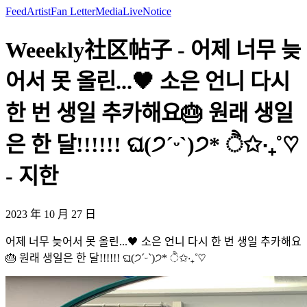
Feed
Artist
Fan Letter
Media
Live
Notice
Weeekly社区帖子 - 어제 너무 늦
어서 못 올린...🖤 소은 언니 다시
한 번 생일 추카해요🎂 원래 생일
은 한 달!!!!!! ଘ(੭ˊᵕˋ)੭* ੈ✩‧₊˚♡
- 지한
2023 年 10 月 27 日
어제 너무 늦어서 못 올린...🖤 소은 언니 다시 한 번 생일 추카해요
🎂 원래 생일은 한 달!!!!!! ଘ(੭ˊᵕˋ)੭* ੈ✩‧₊˚♡