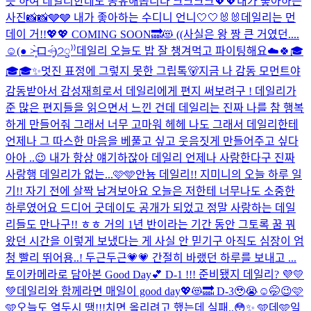
듯 하여 데일리한테도 공유해봅니다 크크크크
💖💖
내가 좋아하는
사진📸📸🩶🩶 내가 좋아하는 수디니 언니🤍🤍🐰🐰
데일리는 먼
데이 거!!💖💖 COMING SOON🔜😻 ((사실은 왕 짱 큰 거였던....
☺(● ˃̶͈̀ロ˂̶͈́)੭ꠥ⁾⁾️
데일리 오늘도 밥 잘 챙겨먹고 파이팅해요☁️🍀
🎓
🎓🎓
✨멋진 표정에 그렇지 못한 그립톡🐻
지금 나 감동 모먼트야
감동받아서 감성재희로서 데일리에게 편지 써보려구 ! 데일리가
준 많은 편지들을 읽으면서 느낀 건데 데일리는 진짜 나를 참 행복
하게 만들어줘 그래서 너무 고마워 헤헤 나도 그래서 데일리한테
언제나 그 따스한 마음을 베풀고 싶고 웃음짓게 만들어주고 싶다
아아 ..😉 내가 항상 얘기하잖아 데일리 언제나 사랑한다구 진짜
사랑행 데일리가 없는...
🩷🩵
안뇽 데일리!! 지미니의 오늘 하루 일
기!! 자기 전에 살짝 남겨보아요 오늘은 저한테 너무나도 소중한
하루였어요 드디어 굿데이도 공개가 되었고 정말 사랑하는 데일
리들도 만나구!! ㅎㅎ 거의 1년 반이라는 기간 동안 그토록 꿈 꿔
왔던 시간을 이렇게 보냈다는 게 사실 안 믿기구 아직도 심장이 엄
청 빨리 뛰어용..! 두근두근💗💗 간절히 바랬던 하루를 보내고 ...
토이카메라로 담아본 Good Day💕 D-1 !!! 준비됐지 데일리? 💜💛
💚
데일리와 함께라면 매일이 good day💖😻🔜 D-3🥹😭☺️🤭😉🩷
🩵
오늘도 열두시 땡!!!치면 올리려고 했는데 실패..😳✨ 🩵데🩵일