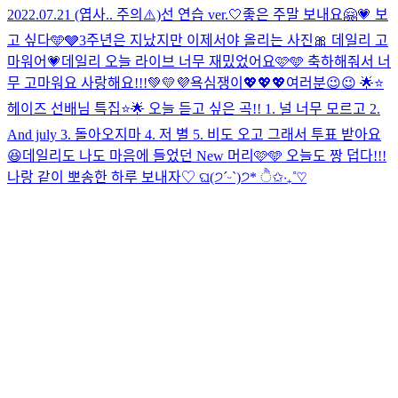
2022.07.21 (엽사.. 주의⚠️)
선 연습 ver.🤍
좋은 주말 보내요🤗💗 보
고 싶다🩵🩶
3주년은 지났지만 이제서야 올리는 사진🎀 데일리 고
마워어💗
데일리 오늘 라이브 너무 재밌었어요🩷🩵 축하해줘서 너
무 고마워요 사랑해요!!!💚💛💜
욕심쟁이💖💖💖
여러분😉😉 🌟⭐️
헤이즈 선배님 특집⭐️🌟 오늘 듣고 싶은 곡!! 1. 널 너무 모르고 2.
And july 3. 돌아오지마 4. 저 별 5. 비도 오고 그래서 투표 받아요
😆
데일리도 나도 마음에 들었던 New 머리🩷🩵 오늘도 짱 덥다!!!
나랑 같이 뽀송한 하루 보내자♡ ଘ(੭ˊᵕˋ)੭* ੈ✩‧₊˚♡