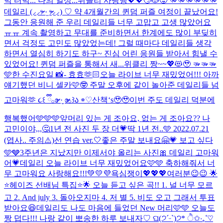
벅 터벅... 나의 일상...
위클리 사랑행💖💖😏😻😝 🫳🫳🫳🫳🫳🫳
데일리 (⸝⸝ᵒ̴̶̷ ·̫ ᵒ̴̶̷⸝⸝) ♡ 약 4개월간의 퀸덤 퍼즐 여정이 끝났어요!
그동안 응원해 준 우리 데일리들 너무 고맙고 고생 많았어요
ㅠㅠ 계속 촬영하고 무대를 준비하면서 한계에도 많이 부딪히
면서 걱정도 고민도 많았었는데! 그럴 때마다 데일리들 생각
하면서 열심히 하기도 하구~ 진심 어린 응원들 받아서 힘낼 수
있었어요! 퀸덤 퍼즐을 통해서 새...
위클리 짱~~💖😻🥹 🫳🫳🫳
🩵한 수진요일 📸- 효효🫶🏻
오늘 라이브 너무 재밌었어!!! 아까
얘기했던 비니 셀카🩷🤓 주말 오후에 같이 놀아준 데일리들 넘
고마워🫶 ૮꒰ ྀི𓂂ɞ̴̶̷ ·̮ ɞ̴̶̷𓂂꒱ა ⌯♡
산책‘s🥹🥹
이번 주도 데일리 덕분에
행복했어🩵🩵🩵
앞머리 있는 게 조아요, 없는 게 조아요?? 나
고민이야,,,🤔
1년 전 사진 두 장 더💗
딱 1년 전..🩵 2022.07.21
(엽사.. 주의⚠️)
선 연습 ver.🤍
좋은 주말 보내요🤗💗 보고 싶다
🩵🩶
3주년은 지났지만 이제서야 올리는 사진🎀 데일리 고마워
어💗
데일리 오늘 라이브 너무 재밌었어요🩷🩵 축하해줘서 너
무 고마워요 사랑해요!!!💚💛💜
욕심쟁이💖💖💖
여러분😉😉 🌟
⭐️헤이즈 선배님 특집⭐️🌟 오늘 듣고 싶은 곡!! 1. 널 너무 모르
고 2. And july 3. 돌아오지마 4. 저 별 5. 비도 오고 그래서 투표
받아요😆
데일리도 나도 마음에 들었던 New 머리🩷🩵 오늘도
짱 덥다!!! 나랑 같이 뽀송한 하루 보내자♡ ଘ(੭ˊᵕˋ)੭* ੈ✩‧₊˚♡