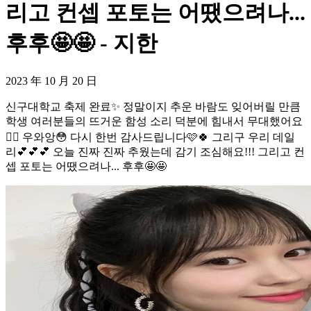
리고 컨셉 포토는 어땠으려나...
후후🤩🤩 - 지한
2023 年 10 月 20 日
신구대학교 축제 완료✨ 정말이지 추운 바람도 잊어버릴 만큼
학생 여러분들의 뜨거운 함성 소리 덕분에 힘내서 무대했어요
❤️‍🔥 우와앙😳 다시 한번 감사드립니다🩷🍀 그리구 우리 데일
리💕💕💕 오늘 진짜 진짜 추웠는데 감기 조심해요!!! 그리고 컨
셉 포토는 어땠으려나... 후후🤩🤩