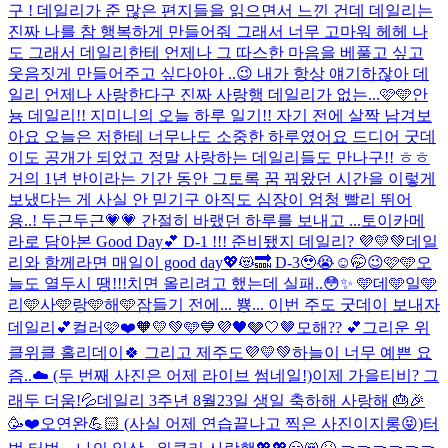
구 ! 데일리가 준 많은 편지들을 읽으면서 느낀 건데 데일리는
진짜 나를 참 행복하게 만들어줘 그래서 너무 고마워 헤헤 나
도 그래서 데일리한테 언제나 그 따스한 마음을 베풀고 싶고
웃음짓게 만들어주고 싶다아아 ..😉 내가 항상 얘기하잖아 데
일리 언제나 사랑한다구 진짜 사랑행 데일리가 없는...
🩷🩵
안
뇽 데일리!! 지미니의 오늘 하루 일기!! 자기 전에 살짝 남겨보
아요 오늘은 저한테 너무나도 소중한 하루였어요 드디어 굿데
이도 공개가 되었고 정말 사랑하는 데일리들도 만나구!! ㅎㅎ
거의 1년 반이라는 기간 동안 그토록 꿈 꿔왔던 시간을 이렇게
보냈다는 게 사실 안 믿기구 아직도 심장이 엄청 빨리 뛰어
용..! 두근두근💗💗 간절히 바랬던 하루를 보내고 ...
토이카메
라로 담아본 Good Day💕 D-1 !!! 준비됐지 데일리? 💜💛💚
데일
리와 함께라면 매일이 good day💖😻🔜 D-3🥹😭☺️🤭😉🩷🩵
오
늘도 열두시 땡!!!치면 올리려고 했는데 실패..😳✨ 🩵데🩵일🩵
리🩵사🩵랑🩵해🩵
잠들기 전에... 뿅... 이번 주도 굿데이 보내자
데일리💕
컬러🩷❤️🧡💛💚🩵💙💜🖤🩶🤍🤎
모해?? 💕
그리운 위
클위클 홀리데이🍀 그리고 제주도💜💛💚
하늘이 너무 예쁜 요
즘..☁️ (두 번째 사진은 어제 라이브 썸네일!)
이제 가을티비? 그
래두 더움!💦
데일리 3주년 8월23일 생일 축하해 사랑해 🎂🎉
🥳❤️
오연완💪🏻 (사실 어제 연습끝나고 찍은 사진이지롱😝)
터