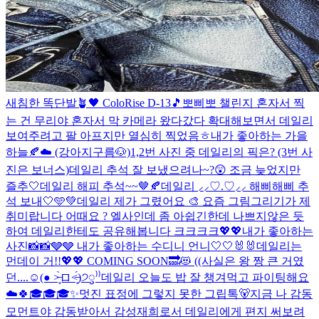
새침한 똑단발🪴🖤 ColoRise D-13🎵
뽀삐뽀 챌린지 혼자서 찍
는 건 무리야 혼자서 막 카메라 왔다갔다 확대해보면서 데일리
보여주려고 팔 아프지만 열심히 찍었음ㅎ
내가 좋아하는 가을
하늘🍂☁️ (강아지구름🐶)
1,2번 사진 중 데일리의 픽은? (3번 사
진은 보너스)
데일리 추석 잘 보냈으려나~?😲 조금 늦었지만
즐추🤍
데일리 해피 추석~~🤎🍂
데일리 ⸝⸝♡.♡⸝⸝ 해삐해삐 추
석 보내🤍🩵💚
데일리 제가 그렸어요 🎨 요즘 그림그리기가 제
취미랍니다 어때요 ? 엘사인데 좀 아쉽긴한데 나쁘지않은 듯
하여 데일리한테도 공유해봅니다 크크크크
💖💖
내가 좋아하는
사진📸📸🩶🩶 내가 좋아하는 수디니 언니🤍🤍🐰🐰
데일리는
먼데이 거!!💖💖 COMING SOON🔜😻 ((사실은 왕 짱 큰 거였
던....☺(● ˃̶͈̀ロ˂̶͈́)੭ꠥ⁾⁾️
데일리 오늘도 밥 잘 챙겨먹고 파이팅해요
☁️🍀
🎓🎓🎓
✨멋진 표정에 그렇지 못한 그립톡🐻
지금 나 감동
모먼트야 감동받아서 감성재희로서 데일리에게 편지 써보려