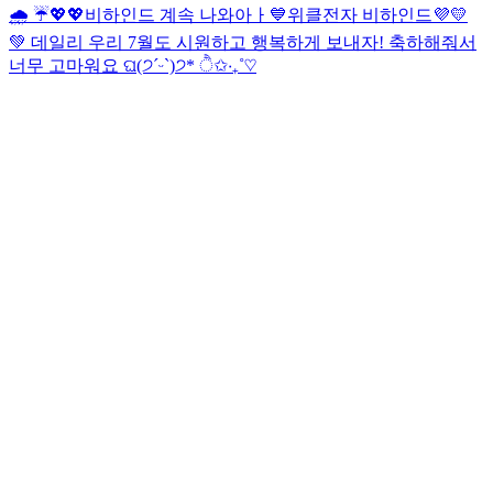
🌧️ ☔️
💖💖
비하인드 계속 나와아ㅏ💙
위클전자 비하인드💜💛
💚 데일리 우리 7월도 시원하고 행복하게 보내자! 축하해줘서
너무 고마워요 ଘ(੭ˊᵕˋ)੭* ੈ✩‧₊˚♡