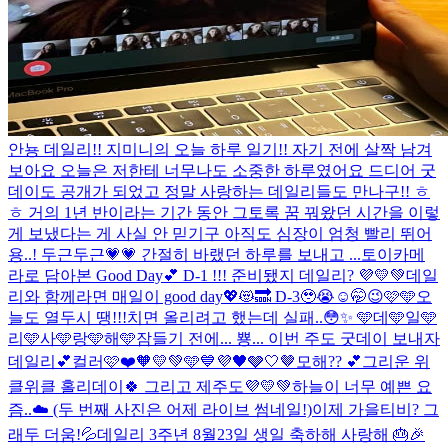
안뇽 데일리!! 지미니의 오늘 하루 일기!! 자기 전에 살짝 남겨
보아요 오늘은 저한테 너무나도 소중한 하루였어요 드디어 굿
데이도 공개가 되었고 정말 사랑하는 데일리들도 만나구!! ㅎ
ㅎ 거의 1년 반이라는 기간 동안 그토록 꿈 꿔왔던 시간을 이렇
게 보냈다는 게 사실 안 믿기구 아직도 심장이 엄청 빨리 뛰어
용..! 두근두근💗💗 간절히 바랬던 하루를 보내고 ...
토이카메
라로 담아본 Good Day💕 D-1 !!! 준비됐지 데일리? 💜💛💚
데일
리와 함께라면 매일이 good day💖😻🔜 D-3🥹😭☺️🤭😉🩷🩵
오
늘도 열두시 땡!!!치면 올리려고 했는데 실패..😳✨ 🩵데🩵일🩵
리🩵사🩵랑🩵해🩵
잠들기 전에... 뿅... 이번 주도 굿데이 보내자
데일리💕
컬러🩷❤️🧡💛💚🩵💙💜🖤🩶🤍🤎
모해?? 💕
그리운 위
클위클 홀리데이🍀 그리고 제주도💜💛💚
하늘이 너무 예쁜 요
즘..☁️ (두 번째 사진은 어제 라이브 썸네일!)
이제 가을티비? 그
래두 더움!💦
데일리 3주년 8월23일 생일 축하해 사랑해 🎂🎉