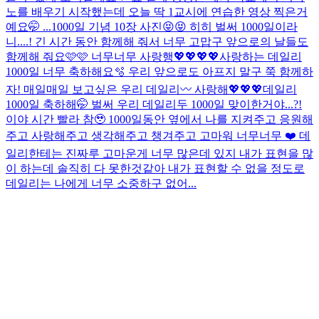
노를 배우기 시작했는데 오늘 딱 1교시에 연습한 영상 찍은거
예요🤭 ...
1000일 기념 10장 사진😝😝 히히 벌써 1000일이라
니....! 긴 시간 동안 함께해 줘서 너무 고맙구 앞으로의 날들도
함께해 줘요🩷🩷 너무너무 사랑행💖💖💖💖
사랑하는 데일리
1000일 너무 축하해요🫧 우리 앞으로도 아프지 말구 쭉 함께하
자! 매일매일 보고싶은 우리 데일리〰️ 사랑해💖💖💖
데일리
1000일 축하해🤭 벌써 우리 데일리두 1000일 맞이한거야...?!
이야 시간 빨라 참🥹 1000일동안 옆에서 나를 지켜주고 응원해
주고 사랑해주고 생각해주고 챙겨주고 고마워 너무너무 ❤️ 데
일리한테는 진짜루 고마운게 너무 많은데 있지 내가 표현을 많
이 하는데 솔직히 다 못한것같아 내가 표현할 수 없을 정도로
데일리는 나에게 너무 소중하구 없어...