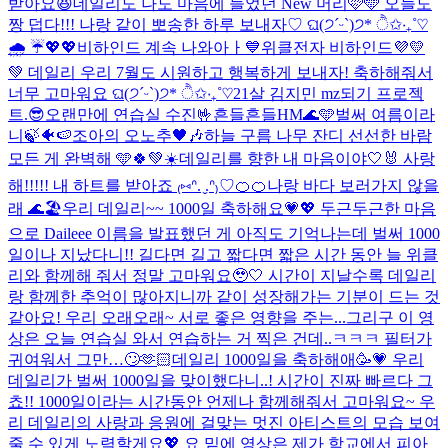
받아요😆
데일리도 나도 마음에 들었던 New 머리🩷🩵 오늘도
짱 덥다!!! 나랑 같이 뽀송한 하루 보내자♡ ଘ(੭ˊᵕˋ)੭* ੈ✩‧₊˚♡
🌧️ ☔️
💖💖
비하인드 계속 나와아ㅏ💙
위클전자 비하인드💜💛
💚 데일리 우리 7월도 시원하고 행복하게 보내자! 축하해줘서
너무 고마워요 ଘ(੭ˊᵕˋ)੭* ੈ✩‧₊˚♡
21살 김지민 mz되기 프로젝
트.
😎오랜만에 연습실 수진🤟
흔들흔들
HM🌊🩵
벌써 여름이라
니🍃🐠🍉
조아의 오노추🖤🎶
하늘 구름 나무 잔디 선선한 바람
모든 게 완벽해 🩵🍀💚☀️
데일리를 향한 내 마음이야🤍🐰 사랑
해!!!!! 내 하트를 받아죠 ₍⑅ᐢ. ̬.ᐢ₎♡
🍊🍊
나랑 바다 보러가지 않을
래 🌊🏖️
우리 데일리~~ 1000일 축하해요💗💖 두근두근한 마음
으로 Daileee 이름을 발표했던 게 아직도 기억나는데 벌써 1000
일이나 지났다니!! 길다면 길고 짧다면 짧은 시간 동안 늘 위클
리와 함께해 줘서 정말 고마워요🥹🤍 시간이 지날수록 데일리
랑 함께한 추억이 많아지니까 같이 성장해가는 기분이 드는 것
같아요! 우리 오래오래~ 서로 좋은 영향을 주는...
그리구 이 영
상은 오늘 연습실 와서 연습하는 거 찍은 건데..ㅋㅋㅋ 필터가
귀여워서 그만…🙄🫶🏻
데일리 1000일을 축하해애🥳💗 우리
데일리가 벌써 1000일을 맞이했다니..! 시간이 진짜 빠르다 그
쵸!! 1000일이라는 시간동안 언제나 함께해줘서 고마워요~ 우
리 데일리의 사랑과 응원에 걸맞는 멋진 아티스트의 모습 보여
줄 수 있게 노력할게요💖 요 밑에 영상은 제가 학교에서 피아