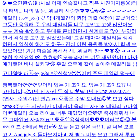
🥳❤️
오연완💪🏻 (사실 어제 연습끝나고 찍은 사진이지롱😝)
터
벅 터벅... 나의 일상...
위클리 사랑행💖💖😏😻😝 🫳🫳🫳🫳🫳🫳
데일리 (⸝⸝ᵒ̴̶̷ ·̫ ᵒ̴̶̷⸝⸝) ♡ 약 4개월간의 퀸덤 퍼즐 여정이 끝났어요!
그동안 응원해 준 우리 데일리들 너무 고맙고 고생 많았어요
ㅠㅠ 계속 촬영하고 무대를 준비하면서 한계에도 많이 부딪히
면서 걱정도 고민도 많았었는데! 그럴 때마다 데일리들 생각
하면서 열심히 하기도 하구~ 진심 어린 응원들 받아서 힘낼 수
있었어요! 퀸덤 퍼즐을 통해서 새...
위클리 짱~~💖😻🥹 🫳🫳🫳
🩵한 수진요일 📸- 효효🫶🏻
오늘 라이브 너무 재밌었어!!! 아까
얘기했던 비니 셀카🩷🤓 주말 오후에 같이 놀아준 데일리들 넘
고마워🫶 ૮꒰ ྀི𓂂ɞ̴̶̷ ·̮ ɞ̴̶̷𓂂꒱ა ⌯♡
산책‘s🥹🥹
이번 주도 데일리 덕분에
행복했어🩵🩵🩵
앞머리 있는 게 조아요, 없는 게 조아요?? 나
고민이야,,,🤔
1년 전 사진 두 장 더💗
딱 1년 전..🩵 2022.07.21
(엽사.. 주의⚠️)
선 연습 ver.🤍
좋은 주말 보내요🤗💗 보고 싶다
🩵🩶
3주년은 지났지만 이제서야 올리는 사진🎀 데일리 고마워
어💗
데일리 오늘 라이브 너무 재밌었어요🩷🩵 축하해줘서 너
무 고마워요 사랑해요!!!💚💛💜
욕심쟁이💖💖💖
여러분😉😉 🌟
⭐️헤이즈 선배님 특집⭐️🌟 오늘 듣고 싶은 곡!! 1. 널 너무 모르
고 2. And july 3. 돌아오지마 4. 저 별 5. 비도 오고 그래서 투표