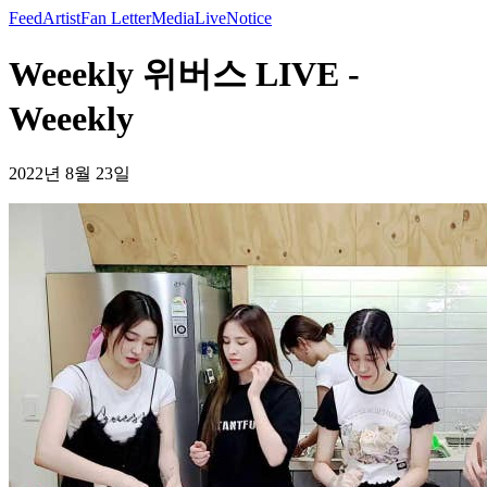
Feed
Artist
Fan Letter
Media
Live
Notice
Weeekly 위버스 LIVE -
Weeekly
2022년 8월 23일