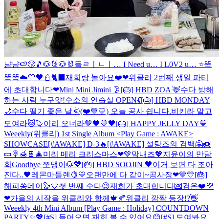
냠냠🍉😙🎵
🐶🐰🐶🐰
들ㄹㅣㄴㅣ… I Need u… I L0V2 u… ⭐
똑
똑똑☁️🤍
🖤📓🐈‍⬛
재희랑 놀아요❤️
❤위클리 2번째 생일 파티
에 초대합니다❤
Mini Mini Jimini 🌛
[🎂] HBD ZOA 🦌
수다 방해
하는 사람 누구얏!
수소의 연습실 OPEN💃
[🎂] HBD MONDAY
🌙
수다 떨기 좋은 날🌞
(❤️💙💛) 오늘 공사 쉽니다.
비키라 말고
모여라🐱🦭
이리 오너라🤎🖤🤎🖤
[🎂] HAPPY JELLY DAY💛
Weeekly(위클리) 1st Single Album <Play Game : AWAKE>
SHOWCASE
[#AWAKE] D-3🔥
[#AWAKE] 설탕즈의 컴백🤗🍩
🍬🍭🍯🍫
🎄미리 메리 크리스마스❤💚
막내즈💖
지윤이의 만담
회
Goodbye 쪼댕이🐶💖
[🎂] HBD SOOJIN 💙
이거 보면 다 조아
진다..🖤
레몬마들렌🍋💛
오랜만에 다 같이~
공사장❤💙💛
[🎂]
해피쏭데이🦭💙
첫 번째 수다😉
재희가 초대합니다💌컴온❤️
💜
❤
가을의 시작을 위클리와 함께🍁🍂
위클리 깜짝 등장!?👋
Weeekly 4th Mini Album [Play Game : Holiday] COUNTDOWN
PARTY✨💖
[#S] 들어오면 재희 볼 수 있어요😊
[#S] 모여봐요