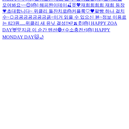
모여봐요~~😊
[🎂] 해피짠이데이🍒🐰💖
재희희희희 재희 등장
💗
초대합니다~ 위클리 돌잔치로🎂
커플룩🤍🖤
팥빵 하나 걸치
수~🍞
긍굥긍굥긍굥긍굙<이거 읽을 수 있으신 뷴~
정보 이용료
는 823원.....
위클리 새 유닛 결성!!🍉🍌🥛
[🎂] HAPPY ZOA
DAY🦌💛
지금 이 순간 텐션🔵
⚡️수소충전⚡️
[🎂] HAPPY
MONDAY DAY🐱🌙